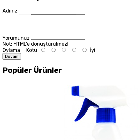
Adınız
Yorumunuz
Not:
HTML'e dönüştürülmez!
Oylama
Kötü
İyi
Devam
Popüler Ürünler