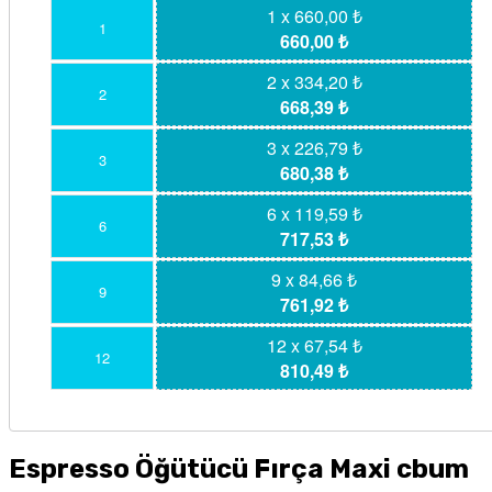
1 x 660,00 ₺
1
660,00 ₺
2 x 334,20 ₺
2
668,39 ₺
3 x 226,79 ₺
3
680,38 ₺
6 x 119,59 ₺
6
717,53 ₺
9 x 84,66 ₺
9
761,92 ₺
12 x 67,54 ₺
12
810,49 ₺
Espresso Öğütücü Fırça Maxi cbum