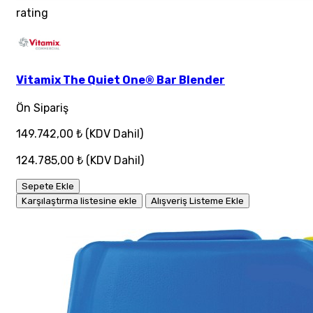
rating
Vitamix The Quiet One® Bar Blender
Ön Sipariş
149.742,00 ₺
(KDV Dahil)
124.785,00 ₺
(KDV Dahil)
Sepete Ekle
Karşılaştırma listesine ekle
Alışveriş Listeme Ekle