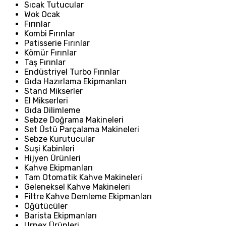
Sıcak Tutucular
Wok Ocak
Fırınlar
Kombi Fırınlar
Patisserie Fırınlar
Kömür Fırınlar
Taş Fırınlar
Endüstriyel Turbo Fırınlar
Gıda Hazırlama Ekipmanları
Stand Mikserler
El Mikserleri
Gıda Dilimleme
Sebze Doğrama Makineleri
Set Üstü Parçalama Makineleri
Sebze Kurutucular
Suşi Kabinleri
Hijyen Ürünleri
Kahve Ekipmanları
Tam Otomatik Kahve Makineleri
Geleneksel Kahve Makineleri
Filtre Kahve Demleme Ekipmanları
Öğütücüler
Barista Ekipmanları
Urnex Ürünleri