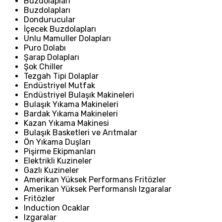
Buzdolapları
Buzdolapları
Dondurucular
İçecek Buzdolapları
Unlu Mamuller Dolapları
Puro Dolabı
Şarap Dolapları
Şok Chiller
Tezgah Tipi Dolaplar
Endüstriyel Mutfak
Endüstriyel Bulaşık Makineleri
Bulaşık Yıkama Makineleri
Bardak Yıkama Makineleri
Kazan Yıkama Makinesi
Bulaşık Basketleri ve Arıtmalar
Ön Yıkama Duşları
Pişirme Ekipmanları
Elektrikli Kuzineler
Gazlı Kuzineler
Amerikan Yüksek Performans Fritözler
Amerikan Yüksek Performanslı Izgaralar
Fritözler
Induction Ocaklar
Izgaralar