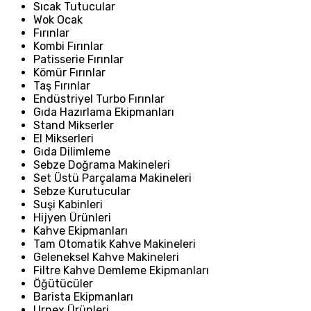
Sıcak Tutucular
Wok Ocak
Fırınlar
Kombi Fırınlar
Patisserie Fırınlar
Kömür Fırınlar
Taş Fırınlar
Endüstriyel Turbo Fırınlar
Gıda Hazırlama Ekipmanları
Stand Mikserler
El Mikserleri
Gıda Dilimleme
Sebze Doğrama Makineleri
Set Üstü Parçalama Makineleri
Sebze Kurutucular
Suşi Kabinleri
Hijyen Ürünleri
Kahve Ekipmanları
Tam Otomatik Kahve Makineleri
Geleneksel Kahve Makineleri
Filtre Kahve Demleme Ekipmanları
Öğütücüler
Barista Ekipmanları
Urnex Ürünleri