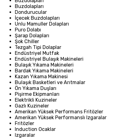
Buzdolapları
Buzdolapları
Dondurucular
İçecek Buzdolapları
Unlu Mamuller Dolapları
Puro Dolabı
Şarap Dolapları
Şok Chiller
Tezgah Tipi Dolaplar
Endüstriyel Mutfak
Endüstriyel Bulaşık Makineleri
Bulaşık Yıkama Makineleri
Bardak Yıkama Makineleri
Kazan Yıkama Makinesi
Bulaşık Basketleri ve Arıtmalar
Ön Yıkama Duşları
Pişirme Ekipmanları
Elektrikli Kuzineler
Gazlı Kuzineler
Amerikan Yüksek Performans Fritözler
Amerikan Yüksek Performanslı Izgaralar
Fritözler
Induction Ocaklar
Izgaralar