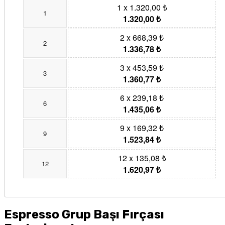
1 x 1.320,00 ₺
1
1.320,00 ₺
2 x 668,39 ₺
2
1.336,78 ₺
3 x 453,59 ₺
3
1.360,77 ₺
6 x 239,18 ₺
6
1.435,06 ₺
9 x 169,32 ₺
9
1.523,84 ₺
12 x 135,08 ₺
12
1.620,97 ₺
Espresso Grup Başı Fırçası