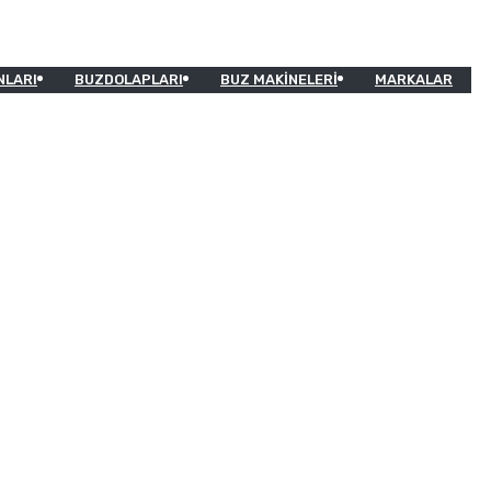
NLARI
BUZDOLAPLARI
BUZ MAKINELERI
MARKALAR