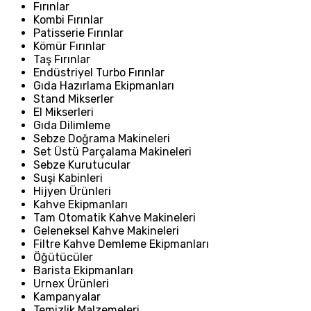
Fırınlar
Kombi Fırınlar
Patisserie Fırınlar
Kömür Fırınlar
Taş Fırınlar
Endüstriyel Turbo Fırınlar
Gıda Hazırlama Ekipmanları
Stand Mikserler
El Mikserleri
Gıda Dilimleme
Sebze Doğrama Makineleri
Set Üstü Parçalama Makineleri
Sebze Kurutucular
Suşi Kabinleri
Hijyen Ürünleri
Kahve Ekipmanları
Tam Otomatik Kahve Makineleri
Geleneksel Kahve Makineleri
Filtre Kahve Demleme Ekipmanları
Öğütücüler
Barista Ekipmanları
Urnex Ürünleri
Kampanyalar
Temizlik Malzemeleri