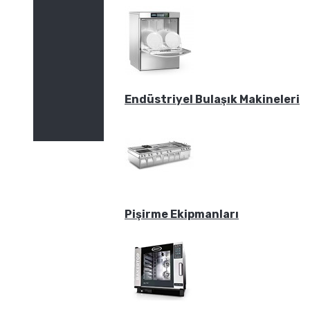
Endüstriyel Bulaşık Makineleri
Pişirme Ekipmanları