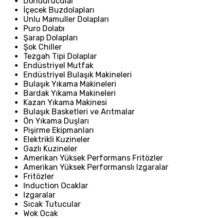
Dondurucular
İçecek Buzdolapları
Unlu Mamuller Dolapları
Puro Dolabı
Şarap Dolapları
Şok Chiller
Tezgah Tipi Dolaplar
Endüstriyel Mutfak
Endüstriyel Bulaşık Makineleri
Bulaşık Yıkama Makineleri
Bardak Yıkama Makineleri
Kazan Yıkama Makinesi
Bulaşık Basketleri ve Arıtmalar
Ön Yıkama Duşları
Pişirme Ekipmanları
Elektrikli Kuzineler
Gazlı Kuzineler
Amerikan Yüksek Performans Fritözler
Amerikan Yüksek Performanslı Izgaralar
Fritözler
Induction Ocaklar
Izgaralar
Sıcak Tutucular
Wok Ocak