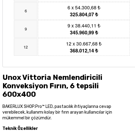
6 x 54.300,68 ₺
6
325.804,07 ₺
9 x 38.440,11 ₺
9
345.960,99 ₺
12 x 30.667,68 ₺
12
368.012,14 ₺
Unox Vittoria Nemlendiricili
Konveksiyon Fırın, 6 tepsili
600x400
BAKERLUX SHOP.Pro™ LED, pastacılık ihtiyaçlarına cevap
verebilecek, kullanımı kolay bir fırın arayan kullanıcılar için
mükemmel bir çözümdür.
Teknik Özellikler