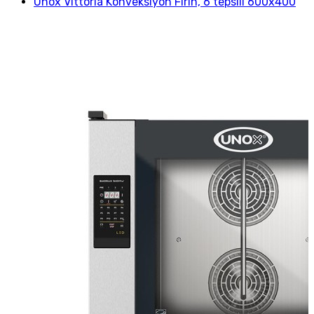
Unox Vittoria Konveksiyon Fırın, 6 tepsili 600x400