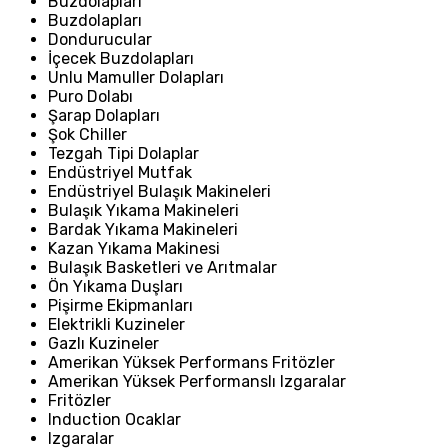
Buzdolapları
Buzdolapları
Dondurucular
İçecek Buzdolapları
Unlu Mamuller Dolapları
Puro Dolabı
Şarap Dolapları
Şok Chiller
Tezgah Tipi Dolaplar
Endüstriyel Mutfak
Endüstriyel Bulaşık Makineleri
Bulaşık Yıkama Makineleri
Bardak Yıkama Makineleri
Kazan Yıkama Makinesi
Bulaşık Basketleri ve Arıtmalar
Ön Yıkama Duşları
Pişirme Ekipmanları
Elektrikli Kuzineler
Gazlı Kuzineler
Amerikan Yüksek Performans Fritözler
Amerikan Yüksek Performanslı Izgaralar
Fritözler
Induction Ocaklar
Izgaralar