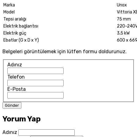
Marka
Unox
Model
Vittoria 
Tepsi aralığı
75 mm
Elektrik bağlantısı
220-240V
Elektrik güç
3,5 kW
Ebatlar (G x D x Y)
600 x 66
Belgeleri görüntülemek için lütfen formu doldurunuz.
Adınız
Telefon
E-Posta
Yorum Yap
Adınız