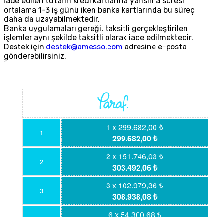
İade edilen tutarın kredi kartlarına yansıma süresi
ortalama 1-3 iş günü iken banka kartlarında bu süreç
daha da uzayabilmektedir.
Banka uygulamaları gereği, taksitli gerçekleştirilen
işlemler aynı şekilde taksitli olarak iade edilmektedir.
Destek için
destek@amesso.com
adresine e-posta
gönderebilirsiniz.
1 x 299.682,00 ₺
1
299.682,00 ₺
2 x 151.746,03 ₺
2
303.492,06 ₺
3 x 102.979,36 ₺
3
308.938,08 ₺
6 x 54.300,68 ₺