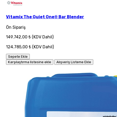
Vitamix The Quiet One® Bar Blender
Ön Sipariş
149.742,00 ₺
(KDV Dahil)
124.785,00 ₺
(KDV Dahil)
Sepete Ekle
Karşılaştırma listesine ekle
Alışveriş Listeme Ekle