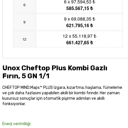
6 x 97.594,53 ₺
6
585.567,15 ₺
9 x 69.088,35 ₺
9
621.795,16 ₺
12 x 55.118,97 ₺
12
661.427,65 ₺
Unox Cheftop Plus Kombi Gazlı
Fırın, 5 GN 1/1
CHEFTOP MIND.Maps™ PLUS Izgara, kızartma, haşlama, fümeleme
ve çok daha fazlasını yapabilen akıllı bir kombi fırındır. Her zaman
kusursuz sonuçlar için otomatik pişirme adımları ve akıllı
fonksiyonlar.
Enerji verimliliği: