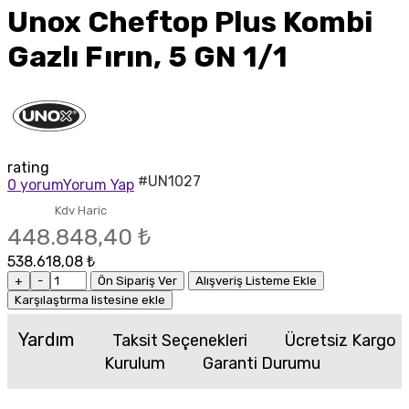
Unox Cheftop Plus Kombi
Gazlı Fırın, 5 GN 1/1
rating
#UN1027
0 yorum
Yorum Yap
Kdv Haric
448.848,40 ₺
538.618,08 ₺
+
-
Ön Sipariş Ver
Alışveriş Listeme Ekle
Karşılaştırma listesine ekle
Yardım
Taksit Seçenekleri
Ücretsiz Kargo
Kurulum
Garanti Durumu