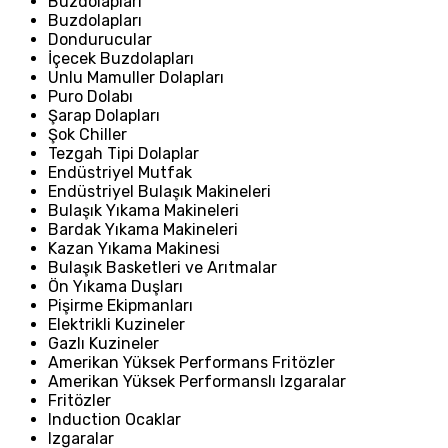
Buzdolapları
Buzdolapları
Dondurucular
İçecek Buzdolapları
Unlu Mamuller Dolapları
Puro Dolabı
Şarap Dolapları
Şok Chiller
Tezgah Tipi Dolaplar
Endüstriyel Mutfak
Endüstriyel Bulaşık Makineleri
Bulaşık Yıkama Makineleri
Bardak Yıkama Makineleri
Kazan Yıkama Makinesi
Bulaşık Basketleri ve Arıtmalar
Ön Yıkama Duşları
Pişirme Ekipmanları
Elektrikli Kuzineler
Gazlı Kuzineler
Amerikan Yüksek Performans Fritözler
Amerikan Yüksek Performanslı Izgaralar
Fritözler
Induction Ocaklar
Izgaralar