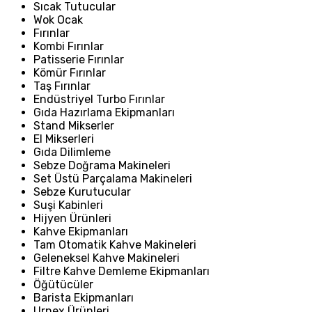
Sıcak Tutucular
Wok Ocak
Fırınlar
Kombi Fırınlar
Patisserie Fırınlar
Kömür Fırınlar
Taş Fırınlar
Endüstriyel Turbo Fırınlar
Gıda Hazırlama Ekipmanları
Stand Mikserler
El Mikserleri
Gıda Dilimleme
Sebze Doğrama Makineleri
Set Üstü Parçalama Makineleri
Sebze Kurutucular
Suşi Kabinleri
Hijyen Ürünleri
Kahve Ekipmanları
Tam Otomatik Kahve Makineleri
Geleneksel Kahve Makineleri
Filtre Kahve Demleme Ekipmanları
Öğütücüler
Barista Ekipmanları
Urnex Ürünleri