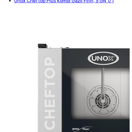
Unox Cheftop Plus Kombi Gazlı Fırın, 5 GN 1/1