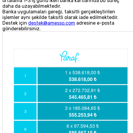
ortalama 1-3 iş günü iken banka kartlarında bu süreç
daha da uzayabilmektedir.
Banka uygulamaları gereği, taksitli gerçekleştirilen
işlemler aynı şekilde taksitli olarak iade edilmektedir.
Destek için
destek@amesso.com
adresine e-posta
gönderebilirsiniz.
1 x 538.618,00 ₺
1
538.618,00 ₺
2 x 272.732,91 ₺
2
545.465,81 ₺
3 x 185.084,65 ₺
3
555.253,94 ₺
6 x 97.594,53 ₺
6
585.567,15 ₺