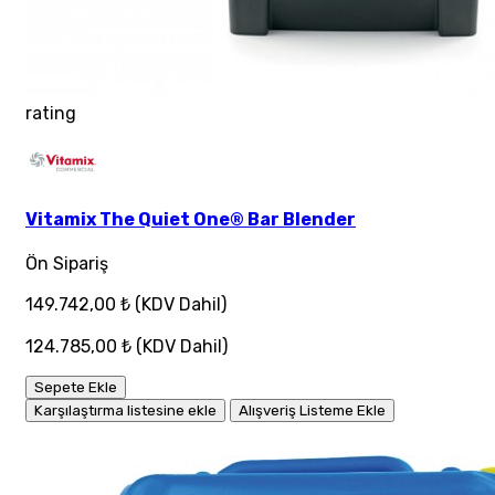
rating
Vitamix The Quiet One® Bar Blender
Ön Sipariş
149.742,00 ₺
(KDV Dahil)
124.785,00 ₺
(KDV Dahil)
Sepete Ekle
Karşılaştırma listesine ekle
Alışveriş Listeme Ekle