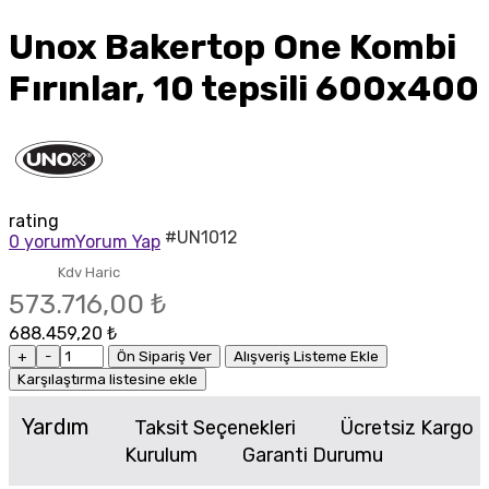
Unox Bakertop One Kombi
Fırınlar, 10 tepsili 600x400
rating
#UN1012
0 yorum
Yorum Yap
Kdv Haric
573.716,00 ₺
688.459,20 ₺
+
-
Ön Sipariş Ver
Alışveriş Listeme Ekle
Karşılaştırma listesine ekle
Yardım
Taksit Seçenekleri
Ücretsiz Kargo
Kurulum
Garanti Durumu