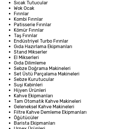
Sıcak Tutucular
Wok Ocak
Fırınlar
Kombi Fırınlar
Patisserie Fırınlar
Kömür Fırınlar
Taş Fırınlar
Endüstriyel Turbo Fırınlar
Gıda Hazırlama Ekipmanları
Stand Mikserler
El Mikserleri
Gıda Dilimleme
Sebze Doğrama Makineleri
Set Üstü Parçalama Makineleri
Sebze Kurutucular
Suşi Kabinleri
Hijyen Ürünleri
Kahve Ekipmanları
Tam Otomatik Kahve Makineleri
Geleneksel Kahve Makineleri
Filtre Kahve Demleme Ekipmanları
Öğütücüler
Barista Ekipmanları
Urnex Ürünleri