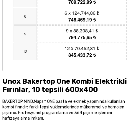
709.722,99 ₺
6 x 124.744,86 ₺
6
748.469,19 ₺
9 x 88.308,41 ₺
9
794.775,65 ₺
12 x 70.452,81 ₺
12
845.433,72 ₺
Unox Bakertop One Kombi Elektrikli
Fırınlar, 10 tepsili 600x400
BAKERTOP MIND.Maps™ ONE pasta ve ekmek yapımında kullanılan
kombi fırındır: farklı tepsi yüklemelerinde mükemmel ve homojen
pişirme. Profesyonel programlama ve 364 pişirme işlemini
hafızaya alma imkanı.