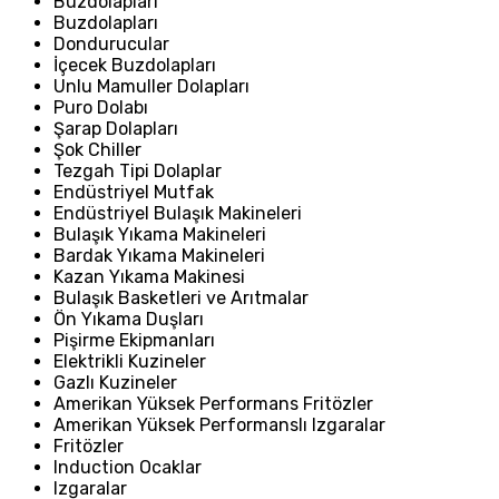
Buzdolapları
Buzdolapları
Dondurucular
İçecek Buzdolapları
Unlu Mamuller Dolapları
Puro Dolabı
Şarap Dolapları
Şok Chiller
Tezgah Tipi Dolaplar
Endüstriyel Mutfak
Endüstriyel Bulaşık Makineleri
Bulaşık Yıkama Makineleri
Bardak Yıkama Makineleri
Kazan Yıkama Makinesi
Bulaşık Basketleri ve Arıtmalar
Ön Yıkama Duşları
Pişirme Ekipmanları
Elektrikli Kuzineler
Gazlı Kuzineler
Amerikan Yüksek Performans Fritözler
Amerikan Yüksek Performanslı Izgaralar
Fritözler
Induction Ocaklar
Izgaralar