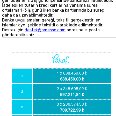
geri ödemeniz 3 iş günü içerisinde bankanıza iletilecektir.
İade edilen tutarın kredi kartlarına yansıma süresi
ortalama 1-3 iş günü iken banka kartlarında bu süreç
daha da uzayabilmektedir.
Banka uygulamaları gereği, taksitli gerçekleştirilen
işlemler aynı şekilde taksitli olarak iade edilmektedir.
Destek için
destek@amesso.com
adresine e-posta
gönderebilirsiniz.
1 x 688.459,00 ₺
1
688.459,00 ₺
2 x 348.605,92 ₺
2
697.211,84 ₺
3 x 236.574,33 ₺
3
709.722,99 ₺