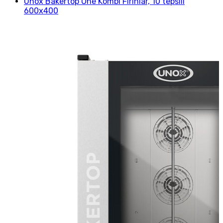
Unox Bakertop One Kombi Fırınlar, 10 tepsili
600x400