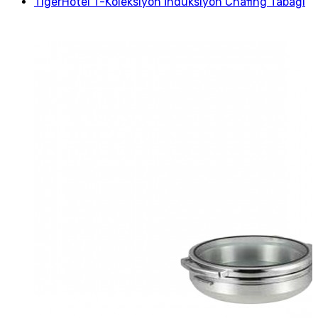
TigerHotel T-Koleksiyon İndüksiyon Chafing Tabağı