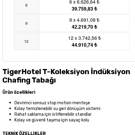
6 x 6.626,64 ₺
6
39.759,83 ₺
9 x 4.691,08 ₺
9
42.219,70 ₺
12 x 3.742,56 ₺
12
44.910,74 ₺
TigerHotel T-Koleksiyon İndüksiyon
Chafing Tabağı
Ürün özellikleri
Devrimci sonsuz stop motion menteşe
Kolay temizlenebilir su geri dönüşüm sistemi
Rahat saklama için istiflenebilir standlar
Kolay ve güvenli taşıma için sayaç kolu
TEKNİK ÖZELLİ
KLER