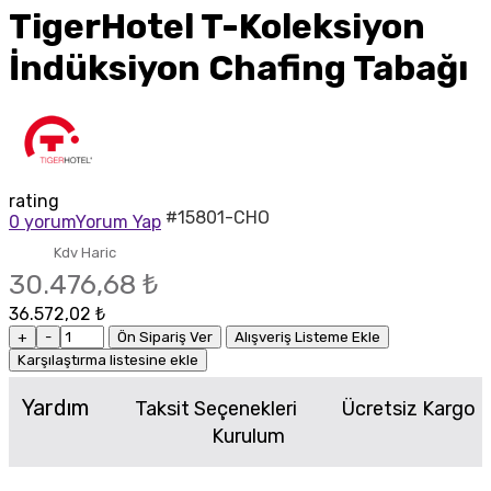
TigerHotel T-Koleksiyon
İndüksiyon Chafing Tabağı
rating
#15801-CHO
0 yorum
Yorum Yap
Kdv Haric
30.476,68 ₺
36.572,02 ₺
+
-
Ön Sipariş Ver
Alışveriş Listeme Ekle
Karşılaştırma listesine ekle
Yardım
Taksit Seçenekleri
Ücretsiz Kargo
Kurulum