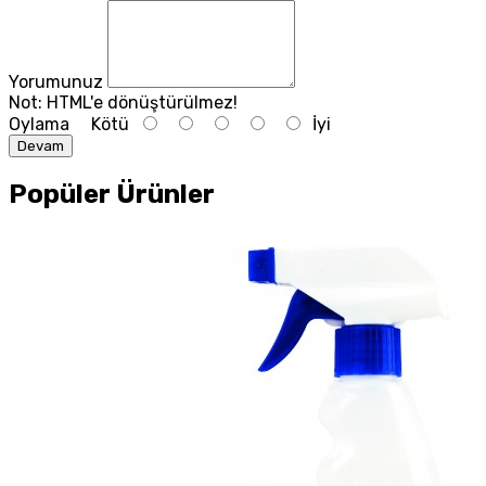
Yorumunuz
Not:
HTML'e dönüştürülmez!
Oylama
Kötü
İyi
Devam
Popüler Ürünler