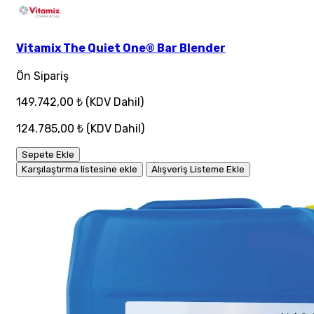
Vitamix The Quiet One® Bar Blender
Ön Sipariş
149.742,00 ₺
(KDV Dahil)
124.785,00 ₺
(KDV Dahil)
Sepete Ekle
Karşılaştırma listesine ekle
Alışveriş Listeme Ekle