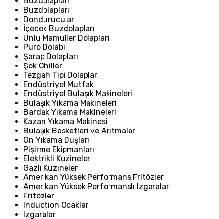
Buzdolapları
Buzdolapları
Dondurucular
İçecek Buzdolapları
Unlu Mamuller Dolapları
Puro Dolabı
Şarap Dolapları
Şok Chiller
Tezgah Tipi Dolaplar
Endüstriyel Mutfak
Endüstriyel Bulaşık Makineleri
Bulaşık Yıkama Makineleri
Bardak Yıkama Makineleri
Kazan Yıkama Makinesi
Bulaşık Basketleri ve Arıtmalar
Ön Yıkama Duşları
Pişirme Ekipmanları
Elektrikli Kuzineler
Gazlı Kuzineler
Amerikan Yüksek Performans Fritözler
Amerikan Yüksek Performanslı Izgaralar
Fritözler
Induction Ocaklar
Izgaralar