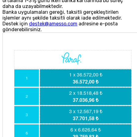
ortalama 1-3 iş günü iken banka kartlarında bu süreç
daha da uzayabilmektedir.
Banka uygulamaları gereği, taksitli gerçekleştirilen
işlemler aynı şekilde taksitli olarak iade edilmektedir.
Destek için
destek@amesso.com
adresine e-posta
gönderebilirsiniz.
1 x 36.572,00 ₺
1
36.572,00 ₺
2 x 18.518,48 ₺
2
37.036,96 ₺
3 x 12.567,19 ₺
3
37.701,58 ₺
6 x 6.626,64 ₺
6
39.759,83 ₺