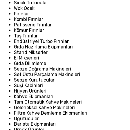
Sıcak Tutucular
Wok Ocak
Fırınlar
Kombi Fırınlar
Patisserie Fırınlar
Kömür Fırınlar
Taş Fırınlar
Endüstriyel Turbo Fırınlar
Gıda Hazırlama Ekipmanları
Stand Mikserler
El Mikserleri
Gıda Dilimleme
Sebze Doğrama Makineleri
Set Üstü Parçalama Makineleri
Sebze Kurutucular
Suşi Kabinleri
Hijyen Ürünleri
Kahve Ekipmanları
Tam Otomatik Kahve Makineleri
Geleneksel Kahve Makineleri
Filtre Kahve Demleme Ekipmanları
Öğütücüler
Barista Ekipmanları
Urnex Ürünleri