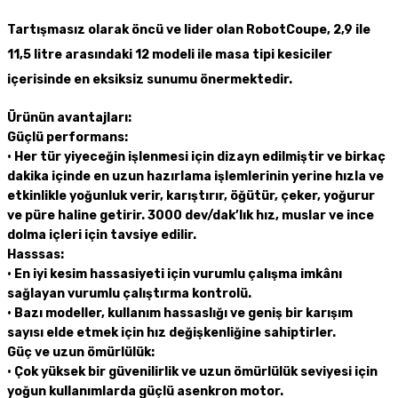
Tartışmasız olarak öncü ve lider olan RobotCoupe, 2,9 ile
11,5 litre arasındaki 12 modeli ile masa tipi kesiciler
içerisinde en eksiksiz sunumu önermektedir.
Ürünün avantajları:
Güçlü performans:
•
Her tür yiyeceğin işlenmesi için dizayn edilmiştir ve birkaç
dakika içinde en uzun hazırlama işlemlerinin yerine hızla ve
etkinlikle yoğunluk verir, karıştırır, öğütür, çeker, yoğurur
ve püre haline getirir. 3000 dev/dak’lık hız, muslar ve ince
dolma içleri için tavsiye edilir.
Hasssas:
•
En iyi kesim hassasiyeti için vurumlu çalışma imkânı
sağlayan vurumlu çalıştırma kontrolü.
•
Bazı modeller, kullanım hassaslığı ve geniş bir karışım
sayısı elde etmek için hız değişkenliğine sahiptirler.
Güç ve uzun ömürlülük:
• Ç
ok yüksek bir güvenilirlik ve uzun ömürlülük seviyesi için
yoğun kullanımlarda güçlü asenkron motor.