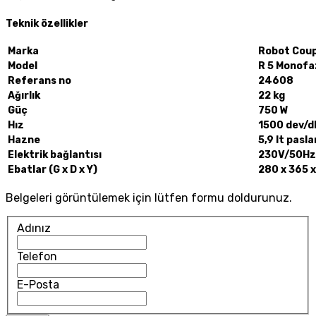
Teknik özellikler
Marka
Robot Cou
Model
R 5 Monofa
Referans no
24608
Ağırlık
22 kg
Güç
750 W
Hız
1500 dev/d
Hazne
5,9 lt pasl
Elektrik bağlantısı
230V/50Hz
Ebatlar (G x D x Y)
280 x 365 
Belgeleri görüntülemek için lütfen formu doldurunuz.
Adınız
Telefon
E-Posta