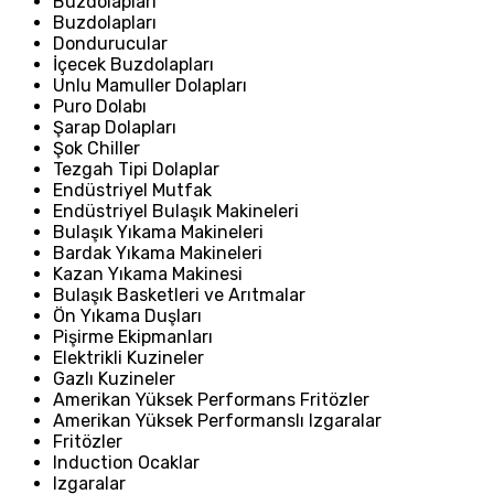
Buzdolapları
Buzdolapları
Dondurucular
İçecek Buzdolapları
Unlu Mamuller Dolapları
Puro Dolabı
Şarap Dolapları
Şok Chiller
Tezgah Tipi Dolaplar
Endüstriyel Mutfak
Endüstriyel Bulaşık Makineleri
Bulaşık Yıkama Makineleri
Bardak Yıkama Makineleri
Kazan Yıkama Makinesi
Bulaşık Basketleri ve Arıtmalar
Ön Yıkama Duşları
Pişirme Ekipmanları
Elektrikli Kuzineler
Gazlı Kuzineler
Amerikan Yüksek Performans Fritözler
Amerikan Yüksek Performanslı Izgaralar
Fritözler
Induction Ocaklar
Izgaralar