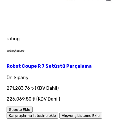
rating
Robot Coupe R 7 Setüstü Parçalama
Ön Sipariş
271.283,76 ₺
(KDV Dahil)
226.069,80 ₺
(KDV Dahil)
Sepete Ekle
Karşılaştırma listesine ekle
Alışveriş Listeme Ekle