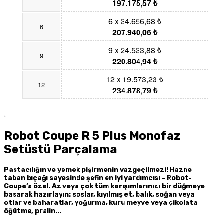
197.175,57 ₺
6 x 34.656,68 ₺
6
207.940,06 ₺
9 x 24.533,88 ₺
9
220.804,94 ₺
12 x 19.573,23 ₺
12
234.878,79 ₺
Robot Coupe R 5 Plus Monofaz
Setüstü Parçalama
Pastacılığın ve yemek pişirmenin vazgeçilmezi! Hazne
taban bıçağı sayesinde şefin en iyi yardımcısı - Robot-
Coupe’a özel. Az veya çok tüm karışımlarınızı bir düğmeye
basarak hazırlayın: soslar, kıyılmış et, balık, soğan veya
otlar ve baharatlar, yoğurma, kuru meyve veya çikolata
öğütme, pralin...