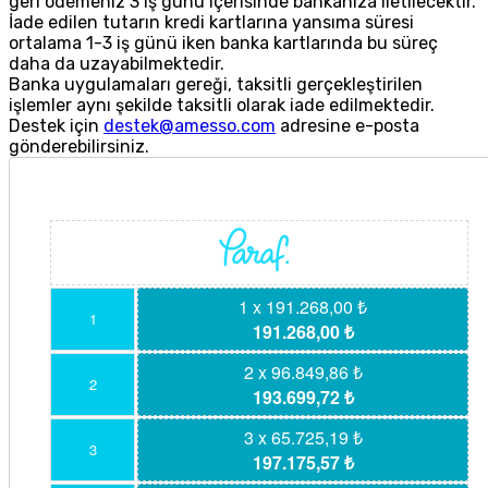
geri ödemeniz 3 iş günü içerisinde bankanıza iletilecektir.
İade edilen tutarın kredi kartlarına yansıma süresi
ortalama 1-3 iş günü iken banka kartlarında bu süreç
daha da uzayabilmektedir.
Banka uygulamaları gereği, taksitli gerçekleştirilen
işlemler aynı şekilde taksitli olarak iade edilmektedir.
Destek için
destek@amesso.com
adresine e-posta
gönderebilirsiniz.
1 x 191.268,00 ₺
1
191.268,00 ₺
2 x 96.849,86 ₺
2
193.699,72 ₺
3 x 65.725,19 ₺
3
197.175,57 ₺