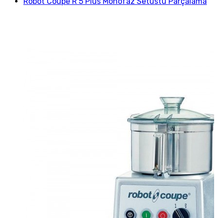
Robot Coupe R 5 Plus Monofaz Setüstü Parçalama