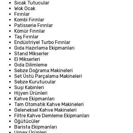
Sıcak Tutucular
Wok Ocak
Fırınlar
Kombi Fırınlar
Patisserie Fırınlar
Kömür Fırınlar
Taş Fırınlar
Endüstriyel Turbo Fırınlar
Gıda Hazırlama Ekipmanları
Stand Mikserler
El Mikserleri
Gıda Dilimleme
Sebze Doğrama Makineleri
Set Üstü Parçalama Makineleri
Sebze Kurutucular
Suşi Kabinleri
Hijyen Ürünleri
Kahve Ekipmanları
Tam Otomatik Kahve Makineleri
Geleneksel Kahve Makineleri
Filtre Kahve Demleme Ekipmanları
Öğütücüler
Barista Ekipmanları
Urnex Ürünleri