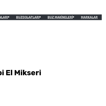
NLARI
BUZDOLAPLARI
BUZ MAKINELERI
MARKALAR
 El Mikseri