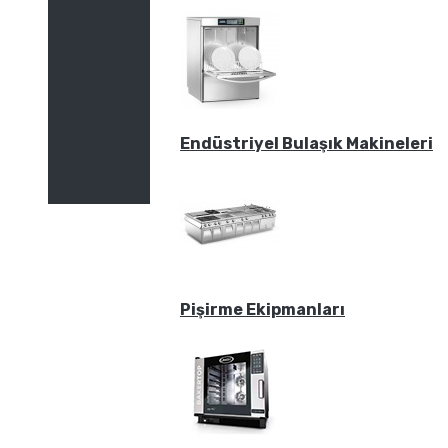
Endüstriyel Bulaşık Makineleri
Pişirme Ekipmanları