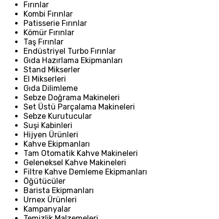
Fırınlar
Kombi Fırınlar
Patisserie Fırınlar
Kömür Fırınlar
Taş Fırınlar
Endüstriyel Turbo Fırınlar
Gıda Hazırlama Ekipmanları
Stand Mikserler
El Mikserleri
Gıda Dilimleme
Sebze Doğrama Makineleri
Set Üstü Parçalama Makineleri
Sebze Kurutucular
Suşi Kabinleri
Hijyen Ürünleri
Kahve Ekipmanları
Tam Otomatik Kahve Makineleri
Geleneksel Kahve Makineleri
Filtre Kahve Demleme Ekipmanları
Öğütücüler
Barista Ekipmanları
Urnex Ürünleri
Kampanyalar
Temizlik Malzemeleri