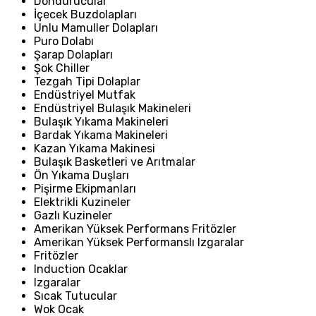
Dondurucular
İçecek Buzdolapları
Unlu Mamuller Dolapları
Puro Dolabı
Şarap Dolapları
Şok Chiller
Tezgah Tipi Dolaplar
Endüstriyel Mutfak
Endüstriyel Bulaşık Makineleri
Bulaşık Yıkama Makineleri
Bardak Yıkama Makineleri
Kazan Yıkama Makinesi
Bulaşık Basketleri ve Arıtmalar
Ön Yıkama Duşları
Pişirme Ekipmanları
Elektrikli Kuzineler
Gazlı Kuzineler
Amerikan Yüksek Performans Fritözler
Amerikan Yüksek Performanslı Izgaralar
Fritözler
Induction Ocaklar
Izgaralar
Sıcak Tutucular
Wok Ocak