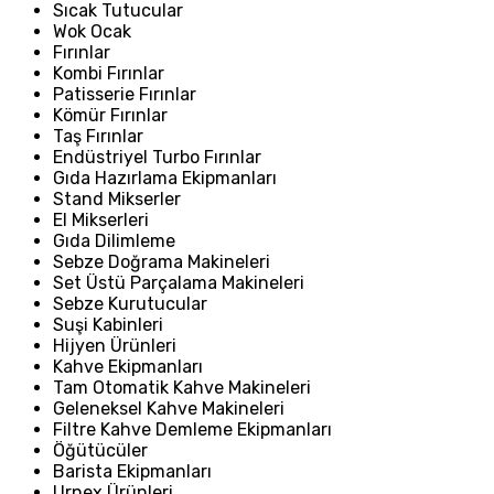
Sıcak Tutucular
Wok Ocak
Fırınlar
Kombi Fırınlar
Patisserie Fırınlar
Kömür Fırınlar
Taş Fırınlar
Endüstriyel Turbo Fırınlar
Gıda Hazırlama Ekipmanları
Stand Mikserler
El Mikserleri
Gıda Dilimleme
Sebze Doğrama Makineleri
Set Üstü Parçalama Makineleri
Sebze Kurutucular
Suşi Kabinleri
Hijyen Ürünleri
Kahve Ekipmanları
Tam Otomatik Kahve Makineleri
Geleneksel Kahve Makineleri
Filtre Kahve Demleme Ekipmanları
Öğütücüler
Barista Ekipmanları
Urnex Ürünleri