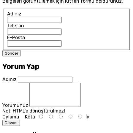
Belgeleri görüntülemek için lütfen formu doldurunuz.
Adınız
Telefon
E-Posta
Yorum Yap
Adınız
Yorumunuz
Not:
HTML'e dönüştürülmez!
Oylama
Kötü
İyi
Devam