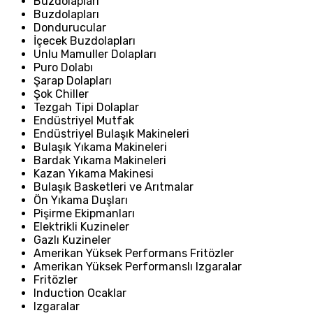
Buzdolapları
Buzdolapları
Dondurucular
İçecek Buzdolapları
Unlu Mamuller Dolapları
Puro Dolabı
Şarap Dolapları
Şok Chiller
Tezgah Tipi Dolaplar
Endüstriyel Mutfak
Endüstriyel Bulaşık Makineleri
Bulaşık Yıkama Makineleri
Bardak Yıkama Makineleri
Kazan Yıkama Makinesi
Bulaşık Basketleri ve Arıtmalar
Ön Yıkama Duşları
Pişirme Ekipmanları
Elektrikli Kuzineler
Gazlı Kuzineler
Amerikan Yüksek Performans Fritözler
Amerikan Yüksek Performanslı Izgaralar
Fritözler
Induction Ocaklar
Izgaralar