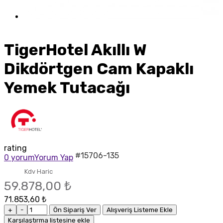
TigerHotel Akıllı W
Dikdörtgen Cam Kapaklı
Yemek Tutacağı
rating
#15706-135
0 yorum
Yorum Yap
Kdv Haric
59.878,00 ₺
71.853,60 ₺
+
-
Ön Sipariş Ver
Alışveriş Listeme Ekle
Karşılaştırma listesine ekle