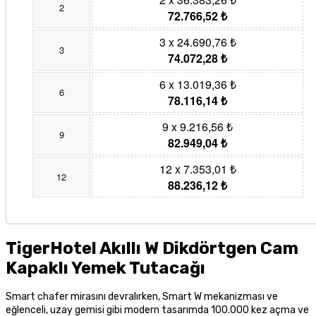
2
72.766,52 ₺
3 x 24.690,76 ₺
3
74.072,28 ₺
6 x 13.019,36 ₺
6
78.116,14 ₺
9 x 9.216,56 ₺
9
82.949,04 ₺
12 x 7.353,01 ₺
12
88.236,12 ₺
TigerHotel Akıllı W Dikdörtgen Cam
Kapaklı Yemek Tutacağı
Smart chafer mirasını devralırken, Smart W mekanizması ve
eğlenceli, uzay gemisi gibi modern tasarımda 100.000 kez açma ve