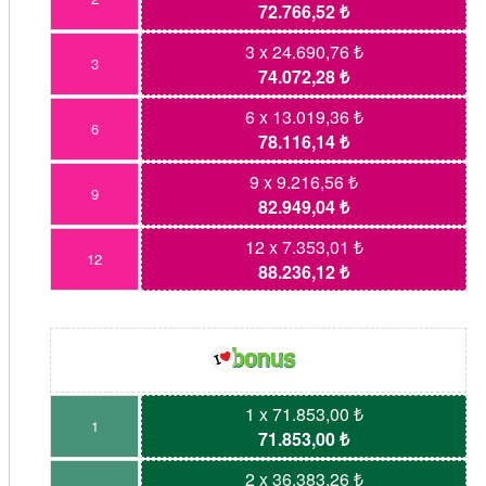
72.766,52 ₺
3 x 24.690,76 ₺
3
74.072,28 ₺
6 x 13.019,36 ₺
6
78.116,14 ₺
9 x 9.216,56 ₺
9
82.949,04 ₺
12 x 7.353,01 ₺
12
88.236,12 ₺
1 x 71.853,00 ₺
1
71.853,00 ₺
2 x 36.383,26 ₺