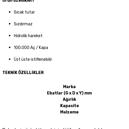
Ürün özellikleri
Sıcak tutar
Sızdırmaz
Hidrolik hareket
100.000 Aç / Kapa
Üst üste istiflenebilir
TEKNİK ÖZELLİ
KLER
Marka
Ebatlar (G x D x Y) mm
Ağırlık
Kapasite
Malzeme