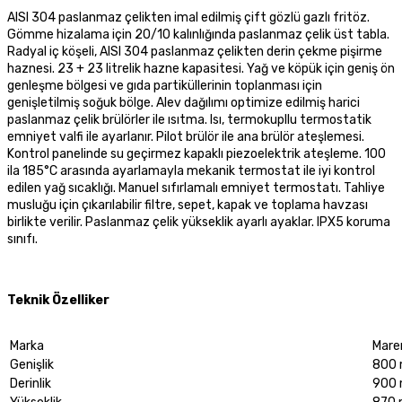
AISI 304 paslanmaz çelikten imal edilmiş çift gözlü gazlı fritöz.
Gömme hizalama için 20/10 kalınlığında paslanmaz çelik üst tabla.
Radyal iç köşeli, AISI 304 paslanmaz çelikten derin çekme pişirme
haznesi. 23 + 23 litrelik hazne kapasitesi. Yağ ve köpük için geniş ön
genleşme bölgesi ve gıda partiküllerinin toplanması için
genişletilmiş soğuk bölge. Alev dağılımı optimize edilmiş harici
paslanmaz çelik brülörler ile ısıtma. Isı, termokupllu termostatik
emniyet valfi ile ayarlanır. Pilot brülör ile ana brülör ateşlemesi.
Kontrol panelinde su geçirmez kapaklı piezoelektrik ateşleme. 100
ila 185°C arasında ayarlamayla mekanik termostat ile iyi kontrol
edilen yağ sıcaklığı. Manuel sıfırlamalı emniyet termostatı. Tahliye
musluğu için çıkarılabilir filtre, sepet, kapak ve toplama havzası
birlikte verilir. Paslanmaz çelik yükseklik ayarlı ayaklar. IPX5 koruma
sınıfı.
Teknik Özelliker
Marka
Mare
Genişlik
800
Derinlik
900