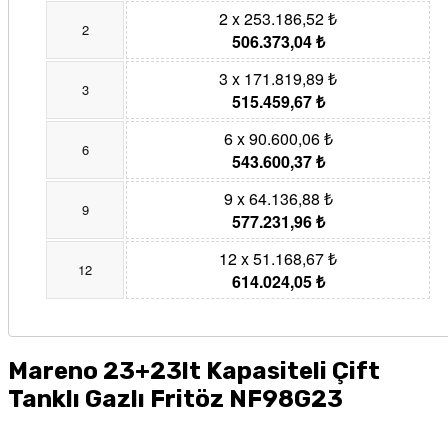
2 x 253.186,52 ₺
2
506.373,04 ₺
3 x 171.819,89 ₺
3
515.459,67 ₺
6 x 90.600,06 ₺
6
543.600,37 ₺
9 x 64.136,88 ₺
9
577.231,96 ₺
12 x 51.168,67 ₺
12
614.024,05 ₺
Mareno 23+23lt Kapasiteli Çift
Tanklı Gazlı Fritöz NF98G23