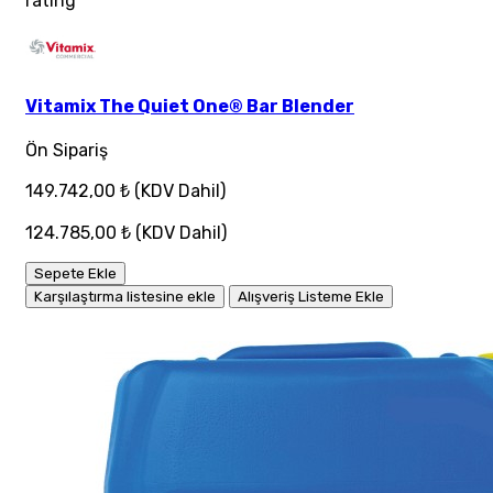
rating
Vitamix The Quiet One® Bar Blender
Ön Sipariş
149.742,00 ₺
(KDV Dahil)
124.785,00 ₺
(KDV Dahil)
Sepete Ekle
Karşılaştırma listesine ekle
Alışveriş Listeme Ekle