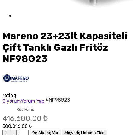
Mareno 23+23lt Kapasiteli
Çift Tanklı Gazlı Fritöz
NF98G23
rating
#NF98G23
0 yorum
Yorum Yap
Kdv Haric
416.680,00 ₺
500.016,00 ₺
+
-
Ön Sipariş Ver
Alışveriş Listeme Ekle