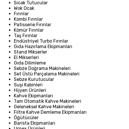
Sıcak Tutucular
Wok Ocak
Fırınlar
Kombi Fırınlar
Patisserie Fırınlar
Kömür Fırınlar
Taş Fırınlar
Endüstriyel Turbo Fırınlar
Gıda Hazırlama Ekipmanları
Stand Mikserler
El Mikserleri
Gıda Dilimleme
Sebze Doğrama Makineleri
Set Üstü Parçalama Makineleri
Sebze Kurutucular
Suşi Kabinleri
Hijyen Ürünleri
Kahve Ekipmanları
Tam Otomatik Kahve Makineleri
Geleneksel Kahve Makineleri
Filtre Kahve Demleme Ekipmanları
Öğütücüler
Barista Ekipmanları
Urnex Ürünleri