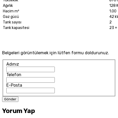
Yükseklik
870
Ağırlık
128 
Hacim m³
1.00
Gaz gücü
42 k
Tank sayısı
2
Tank kapasitesi
23 +
Belgeleri görüntülemek için lütfen formu doldurunuz.
Adınız
Telefon
E-Posta
Yorum Yap