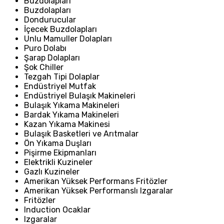
Buzdolapları
Buzdolapları
Dondurucular
İçecek Buzdolapları
Unlu Mamuller Dolapları
Puro Dolabı
Şarap Dolapları
Şok Chiller
Tezgah Tipi Dolaplar
Endüstriyel Mutfak
Endüstriyel Bulaşık Makineleri
Bulaşık Yıkama Makineleri
Bardak Yıkama Makineleri
Kazan Yıkama Makinesi
Bulaşık Basketleri ve Arıtmalar
Ön Yıkama Duşları
Pişirme Ekipmanları
Elektrikli Kuzineler
Gazlı Kuzineler
Amerikan Yüksek Performans Fritözler
Amerikan Yüksek Performanslı Izgaralar
Fritözler
Induction Ocaklar
Izgaralar