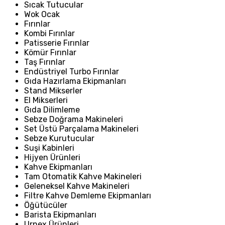
Sıcak Tutucular
Wok Ocak
Fırınlar
Kombi Fırınlar
Patisserie Fırınlar
Kömür Fırınlar
Taş Fırınlar
Endüstriyel Turbo Fırınlar
Gıda Hazırlama Ekipmanları
Stand Mikserler
El Mikserleri
Gıda Dilimleme
Sebze Doğrama Makineleri
Set Üstü Parçalama Makineleri
Sebze Kurutucular
Suşi Kabinleri
Hijyen Ürünleri
Kahve Ekipmanları
Tam Otomatik Kahve Makineleri
Geleneksel Kahve Makineleri
Filtre Kahve Demleme Ekipmanları
Öğütücüler
Barista Ekipmanları
Urnex Ürünleri