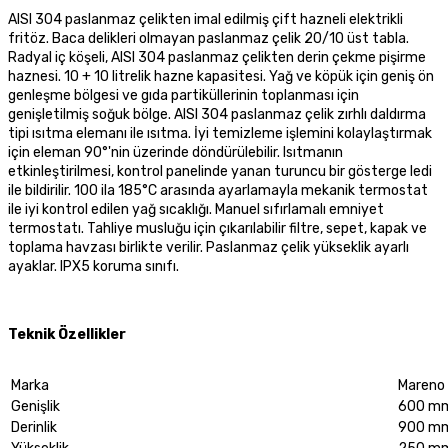
AISI 304 paslanmaz çelikten imal edilmiş çift hazneli elektrikli
fritöz. Baca delikleri olmayan paslanmaz çelik 20/10 üst tabla.
Radyal iç köşeli, AISI 304 paslanmaz çelikten derin çekme pişirme
haznesi. 10 + 10 litrelik hazne kapasitesi. Yağ ve köpük için geniş ön
genleşme bölgesi ve gıda partiküllerinin toplanması için
genişletilmiş soğuk bölge. AISI 304 paslanmaz çelik zırhlı daldırma
tipi ısıtma elemanı ile ısıtma. İyi temizleme işlemini kolaylaştırmak
için eleman 90°'nin üzerinde döndürülebilir. Isıtmanın
etkinleştirilmesi, kontrol panelinde yanan turuncu bir gösterge ledi
ile bildirilir. 100 ila 185°C arasında ayarlamayla mekanik termostat
ile iyi kontrol edilen yağ sıcaklığı. Manuel sıfırlamalı emniyet
termostatı. Tahliye musluğu için çıkarılabilir filtre, sepet, kapak ve
toplama havzası birlikte verilir. Paslanmaz çelik yükseklik ayarlı
ayaklar. IPX5 koruma sınıfı.
Teknik Özellikler
Marka
Mareno
Genişlik
600 m
Derinlik
900 m