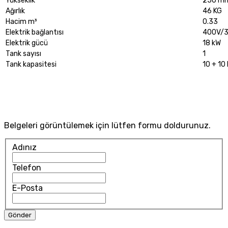
Yükseklik
250 m
Ağırlık
46 KG
Hacim m³
0.33
Elektrik bağlantısı
400V/
Elektrik gücü
18 kW
Tank sayısı
1
Tank kapasitesi
10 + 10 
Belgeleri görüntülemek için lütfen formu doldurunuz.
Adınız
Telefon
E-Posta