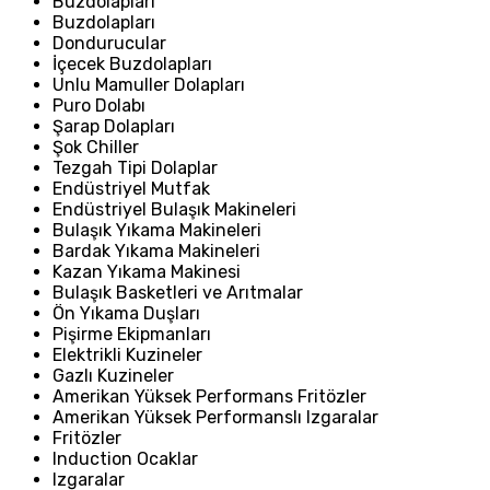
Buzdolapları
Buzdolapları
Dondurucular
İçecek Buzdolapları
Unlu Mamuller Dolapları
Puro Dolabı
Şarap Dolapları
Şok Chiller
Tezgah Tipi Dolaplar
Endüstriyel Mutfak
Endüstriyel Bulaşık Makineleri
Bulaşık Yıkama Makineleri
Bardak Yıkama Makineleri
Kazan Yıkama Makinesi
Bulaşık Basketleri ve Arıtmalar
Ön Yıkama Duşları
Pişirme Ekipmanları
Elektrikli Kuzineler
Gazlı Kuzineler
Amerikan Yüksek Performans Fritözler
Amerikan Yüksek Performanslı Izgaralar
Fritözler
Induction Ocaklar
Izgaralar