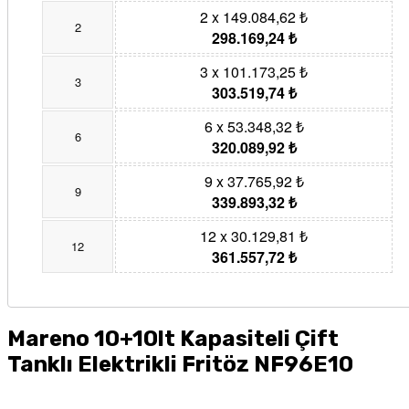
2 x 149.084,62 ₺
2
298.169,24 ₺
3 x 101.173,25 ₺
3
303.519,74 ₺
6 x 53.348,32 ₺
6
320.089,92 ₺
9 x 37.765,92 ₺
9
339.893,32 ₺
12 x 30.129,81 ₺
12
361.557,72 ₺
Mareno 10+10lt Kapasiteli Çift
Tanklı Elektrikli Fritöz NF96E10