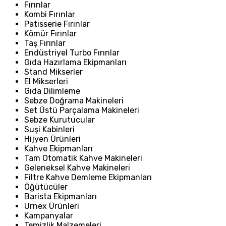
Fırınlar
Kombi Fırınlar
Patisserie Fırınlar
Kömür Fırınlar
Taş Fırınlar
Endüstriyel Turbo Fırınlar
Gıda Hazırlama Ekipmanları
Stand Mikserler
El Mikserleri
Gıda Dilimleme
Sebze Doğrama Makineleri
Set Üstü Parçalama Makineleri
Sebze Kurutucular
Suşi Kabinleri
Hijyen Ürünleri
Kahve Ekipmanları
Tam Otomatik Kahve Makineleri
Geleneksel Kahve Makineleri
Filtre Kahve Demleme Ekipmanları
Öğütücüler
Barista Ekipmanları
Urnex Ürünleri
Kampanyalar
Temizlik Malzemeleri