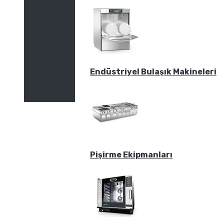
Endüstriyel Bulaşık Makineleri
Pişirme Ekipmanları