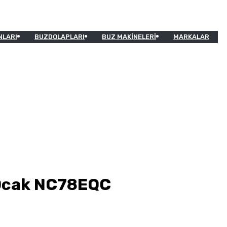
NLARI
BUZDOLAPLARI
BUZ MAKINELERI
MARKALAR
i Ocak NC78EQC