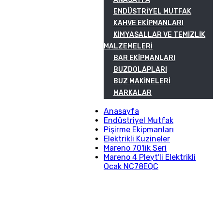
ENDÜSTRIYEL MUTFAK
KAHVE EKIPMANLARI
KIMYASALLAR VE TEMIZLIK
MALZEMELERI
BAR EKIPMANLARI
BUZDOLAPLARI
BUZ MAKINELERI
MARKALAR
Anasayfa
Endüstriyel Mutfak
Pişirme Ekipmanları
Elektrikli Kuzineler
Mareno 70'lik Seri
Mareno 4 Pleyt'li Elektrikli
Ocak NC78EQC