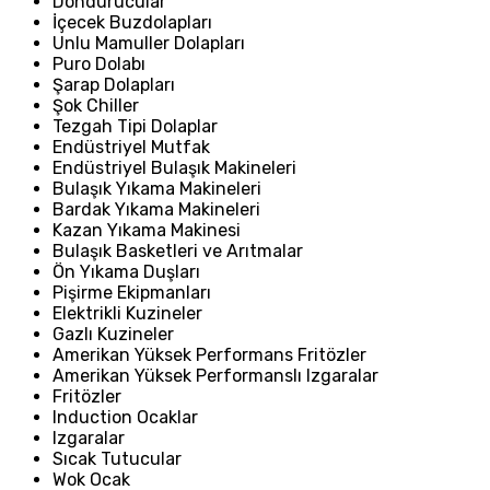
Dondurucular
İçecek Buzdolapları
Unlu Mamuller Dolapları
Puro Dolabı
Şarap Dolapları
Şok Chiller
Tezgah Tipi Dolaplar
Endüstriyel Mutfak
Endüstriyel Bulaşık Makineleri
Bulaşık Yıkama Makineleri
Bardak Yıkama Makineleri
Kazan Yıkama Makinesi
Bulaşık Basketleri ve Arıtmalar
Ön Yıkama Duşları
Pişirme Ekipmanları
Elektrikli Kuzineler
Gazlı Kuzineler
Amerikan Yüksek Performans Fritözler
Amerikan Yüksek Performanslı Izgaralar
Fritözler
Induction Ocaklar
Izgaralar
Sıcak Tutucular
Wok Ocak