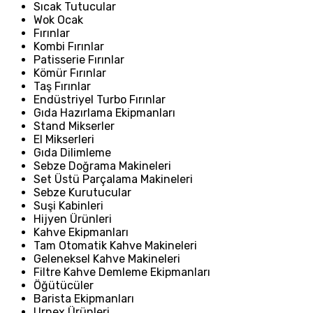
Sıcak Tutucular
Wok Ocak
Fırınlar
Kombi Fırınlar
Patisserie Fırınlar
Kömür Fırınlar
Taş Fırınlar
Endüstriyel Turbo Fırınlar
Gıda Hazırlama Ekipmanları
Stand Mikserler
El Mikserleri
Gıda Dilimleme
Sebze Doğrama Makineleri
Set Üstü Parçalama Makineleri
Sebze Kurutucular
Suşi Kabinleri
Hijyen Ürünleri
Kahve Ekipmanları
Tam Otomatik Kahve Makineleri
Geleneksel Kahve Makineleri
Filtre Kahve Demleme Ekipmanları
Öğütücüler
Barista Ekipmanları
Urnex Ürünleri