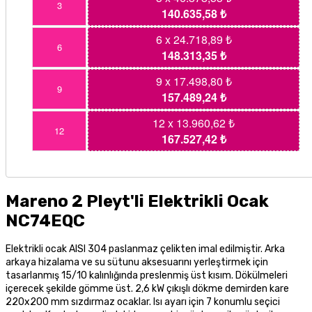
3
140.635,58 ₺
6 x 24.718,89 ₺
6
148.313,35 ₺
9 x 17.498,80 ₺
9
157.489,24 ₺
12 x 13.960,62 ₺
12
167.527,42 ₺
Mareno 2 Pleyt'li Elektrikli Ocak
NC74EQC
Elektrikli ocak AISI 304 paslanmaz çelikten imal edilmiştir. Arka
arkaya hizalama ve su sütunu aksesuarını yerleştirmek için
tasarlanmış 15/10 kalınlığında preslenmiş üst kısım. Dökülmeleri
içerecek şekilde gömme üst. 2,6 kW çıkışlı dökme demirden kare
220x200 mm sızdırmaz ocaklar. Isı ayarı için 7 konumlu seçici