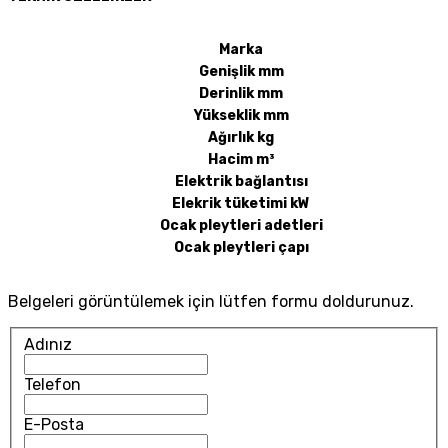
Marka
Genişlik mm
Derinlik mm
Yükseklik mm
Ağırlık kg
Hacim m³
Elektrik bağlantısı
Elekrik tüketimi kW
Ocak pleytleri adetleri
Ocak pleytleri çapı
Belgeleri görüntülemek için lütfen formu doldurunuz.
Adınız
Telefon
E-Posta