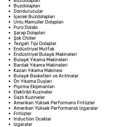
Buzdolapları
Buzdolapları
Dondurucular
İçecek Buzdolapları
Unlu Mamuller Dolapları
Puro Dolabı
Şarap Dolapları
Şok Chiller
Tezgah Tipi Dolaplar
Endüstriyel Mutfak
Endüstriyel Bulaşık Makineleri
Bulaşık Yıkama Makineleri
Bardak Yıkama Makineleri
Kazan Yıkama Makinesi
Bulaşık Basketleri ve Arıtmalar
Ön Yıkama Duşları
Pişirme Ekipmanları
Elektrikli Kuzineler
Gazlı Kuzineler
Amerikan Yüksek Performans Fritözler
Amerikan Yüksek Performanslı Izgaralar
Fritözler
Induction Ocaklar
Izgaralar