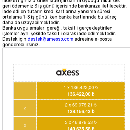
İade ettiğiniz ürünler iade şartlarına uyduğu takdirde,
geri ödemeniz 3 iş günü içerisinde bankanıza iletilecektir.
İade edilen tutarın kredi kartlarına yansıma süresi
ortalama 1-3 iş günü iken banka kartlarında bu süreç
daha da uzayabilmektedir.
Banka uygulamaları gereği, taksitli gerçekleştirilen
işlemler aynı şekilde taksitli olarak iade edilmektedir.
Destek için
destek@amesso.com
adresine e-posta
gönderebilirsiniz.
1 x 136.422,00 ₺
1
136.422,00 ₺
2 x 69.078,21 ₺
2
138.156,43 ₺
3 x 46.878,53 ₺
3
140.635,58 ₺