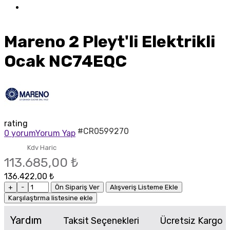
Mareno 2 Pleyt'li Elektrikli
Ocak NC74EQC
rating
#CR0599270
0 yorum
Yorum Yap
Kdv Haric
113.685,00 ₺
136.422,00 ₺
+
-
Ön Sipariş Ver
Alışveriş Listeme Ekle
Karşılaştırma listesine ekle
Yardım
Taksit Seçenekleri
Ücretsiz Kargo