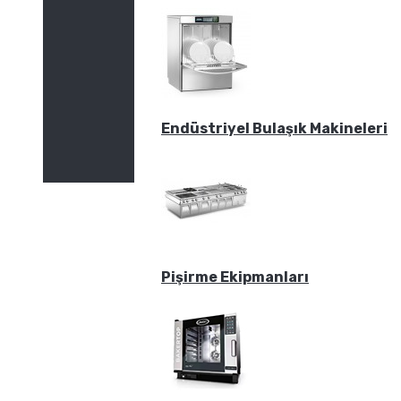
Endüstriyel Bulaşık Makineleri
Pişirme Ekipmanları