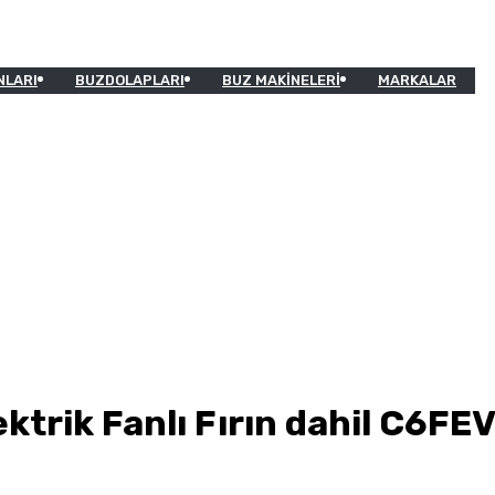
NLARI
BUZDOLAPLARI
BUZ MAKINELERI
MARKALAR
ektrik Fanlı Fırın dahil C6FE