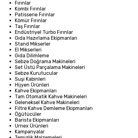
Fırınlar
Kombi Fırınlar
Patisserie Fırınlar
Kömür Fırınlar
Taş Fırınlar
Endüstriyel Turbo Fırınlar
Gıda Hazırlama Ekipmanları
Stand Mikserler
El Mikserleri
Gıda Dilimleme
Sebze Doğrama Makineleri
Set Üstü Parçalama Makineleri
Sebze Kurutucular
Suşi Kabinleri
Hijyen Ürünleri
Kahve Ekipmanları
Tam Otomatik Kahve Makineleri
Geleneksel Kahve Makineleri
Filtre Kahve Demleme Ekipmanları
Öğütücüler
Barista Ekipmanları
Urnex Ürünleri
Kampanyalar
Temizlik Malzemeleri