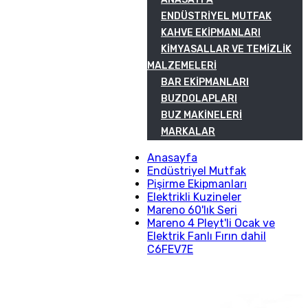
ENDÜSTRIYEL MUTFAK
KAHVE EKIPMANLARI
KIMYASALLAR VE TEMIZLIK
MALZEMELERI
BAR EKIPMANLARI
BUZDOLAPLARI
BUZ MAKINELERI
MARKALAR
Anasayfa
Endüstriyel Mutfak
Pişirme Ekipmanları
Elektrikli Kuzineler
Mareno 60'lık Seri
Mareno 4 Pleyt'li Ocak ve
Elektrik Fanlı Fırın dahil
C6FEV7E