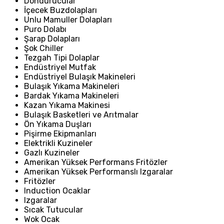
Dondurucular
İçecek Buzdolapları
Unlu Mamuller Dolapları
Puro Dolabı
Şarap Dolapları
Şok Chiller
Tezgah Tipi Dolaplar
Endüstriyel Mutfak
Endüstriyel Bulaşık Makineleri
Bulaşık Yıkama Makineleri
Bardak Yıkama Makineleri
Kazan Yıkama Makinesi
Bulaşık Basketleri ve Arıtmalar
Ön Yıkama Duşları
Pişirme Ekipmanları
Elektrikli Kuzineler
Gazlı Kuzineler
Amerikan Yüksek Performans Fritözler
Amerikan Yüksek Performanslı Izgaralar
Fritözler
Induction Ocaklar
Izgaralar
Sıcak Tutucular
Wok Ocak