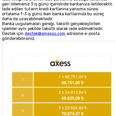
geri ödemeniz 3 iş günü içerisinde bankanıza iletilecektir.
İade edilen tutarın kredi kartlarına yansıma süresi
ortalama 1-3 iş günü iken banka kartlarında bu süreç
daha da uzayabilmektedir.
Banka uygulamaları gereği, taksitli gerçekleştirilen
işlemler aynı şekilde taksitli olarak iade edilmektedir.
Destek için
destek@amesso.com
adresine e-posta
gönderebilirsiniz.
1 x 68.751,00 ₺
1
68.751,00 ₺
2 x 34.812,54 ₺
2
69.625,08 ₺
3 x 23.624,82 ₺
3
70.874,47 ₺