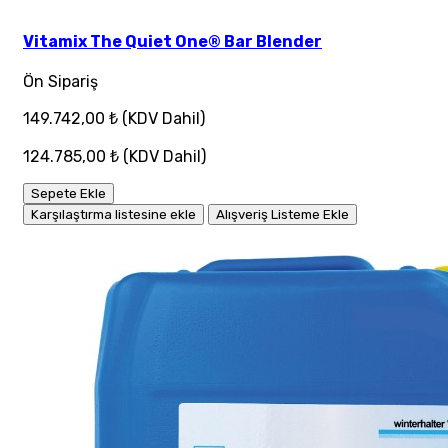
Vitamix The Quiet One® Bar Blender
Ön Sipariş
149.742,00 ₺
(KDV Dahil)
124.785,00 ₺
(KDV Dahil)
Sepete Ekle
Karşılaştırma listesine ekle
Alışveriş Listeme Ekle