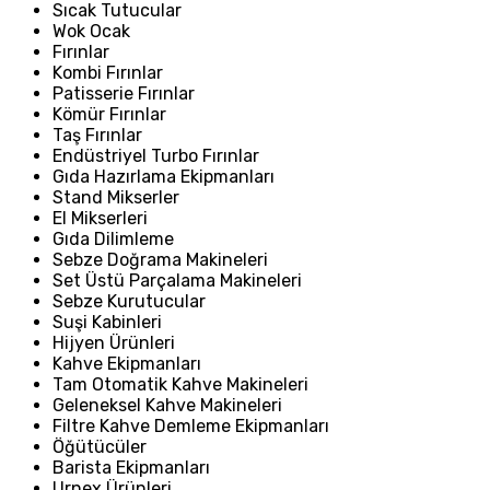
Sıcak Tutucular
Wok Ocak
Fırınlar
Kombi Fırınlar
Patisserie Fırınlar
Kömür Fırınlar
Taş Fırınlar
Endüstriyel Turbo Fırınlar
Gıda Hazırlama Ekipmanları
Stand Mikserler
El Mikserleri
Gıda Dilimleme
Sebze Doğrama Makineleri
Set Üstü Parçalama Makineleri
Sebze Kurutucular
Suşi Kabinleri
Hijyen Ürünleri
Kahve Ekipmanları
Tam Otomatik Kahve Makineleri
Geleneksel Kahve Makineleri
Filtre Kahve Demleme Ekipmanları
Öğütücüler
Barista Ekipmanları
Urnex Ürünleri