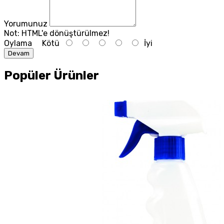
Yorumunuz
Not:
HTML'e dönüştürülmez!
Oylama
Kötü
İyi
Devam
Popüler Ürünler