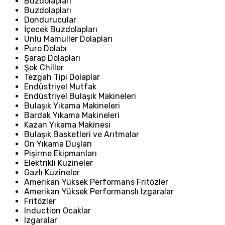
Buzdolapları
Buzdolapları
Dondurucular
İçecek Buzdolapları
Unlu Mamuller Dolapları
Puro Dolabı
Şarap Dolapları
Şok Chiller
Tezgah Tipi Dolaplar
Endüstriyel Mutfak
Endüstriyel Bulaşık Makineleri
Bulaşık Yıkama Makineleri
Bardak Yıkama Makineleri
Kazan Yıkama Makinesi
Bulaşık Basketleri ve Arıtmalar
Ön Yıkama Duşları
Pişirme Ekipmanları
Elektrikli Kuzineler
Gazlı Kuzineler
Amerikan Yüksek Performans Fritözler
Amerikan Yüksek Performanslı Izgaralar
Fritözler
Induction Ocaklar
Izgaralar