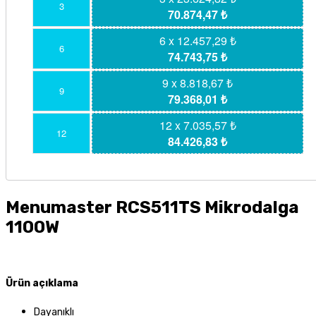
3
70.874,47 ₺
6 x 12.457,29 ₺
6
74.743,75 ₺
9 x 8.818,67 ₺
9
79.368,01 ₺
12 x 7.035,57 ₺
12
84.426,83 ₺
Menumaster RCS511TS Mikrodalga
1100W
Ürün açıklama
Dayanıklı