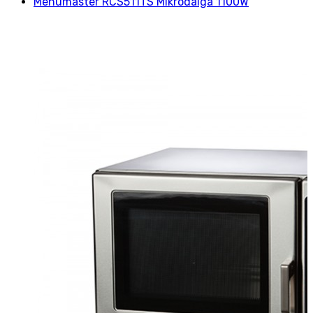
Menumaster RCS511TS Mikrodalga 1100W