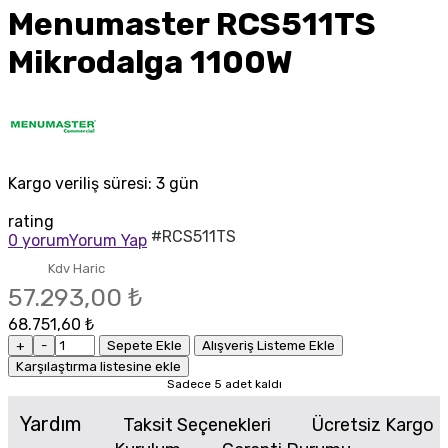
Menumaster RCS511TS
Mikrodalga 1100W
Kargo veriliş süresi:
3 gün
rating
#RCS511TS
0 yorum
Yorum Yap
Kdv Haric
57.293,00 ₺
68.751,60 ₺
+
-
Sepete Ekle
Alışveriş Listeme Ekle
Karşılaştırma listesine ekle
Sadece 5 adet kaldı
Yardım
Taksit Seçenekleri
Ücretsiz Kargo