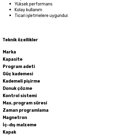
Yüksek performans
Kolay kullanım
Ticari işletmelere uygundur.
Teknik özellikler
Marka
Kapasite
Program adeti
Güç kademesi
Kademeli pişirme
Donuk çözme
Kontrol sistemi
Max. program süresi
Zaman programlama
Magnetron
İç-dış malzeme
Kapak