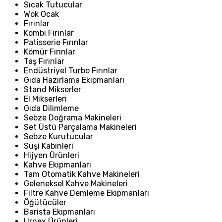
Sıcak Tutucular
Wok Ocak
Fırınlar
Kombi Fırınlar
Patisserie Fırınlar
Kömür Fırınlar
Taş Fırınlar
Endüstriyel Turbo Fırınlar
Gıda Hazırlama Ekipmanları
Stand Mikserler
El Mikserleri
Gıda Dilimleme
Sebze Doğrama Makineleri
Set Üstü Parçalama Makineleri
Sebze Kurutucular
Suşi Kabinleri
Hijyen Ürünleri
Kahve Ekipmanları
Tam Otomatik Kahve Makineleri
Geleneksel Kahve Makineleri
Filtre Kahve Demleme Ekipmanları
Öğütücüler
Barista Ekipmanları
Urnex Ürünleri