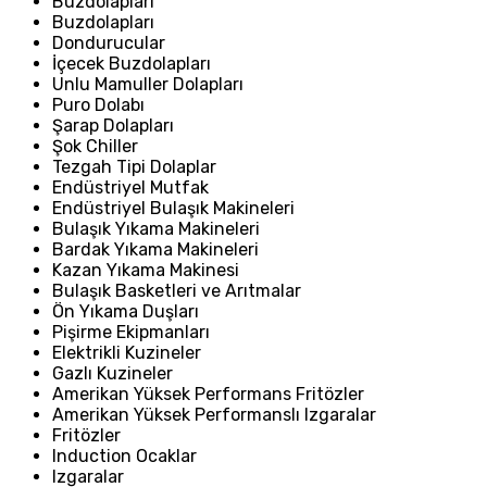
Buzdolapları
Buzdolapları
Dondurucular
İçecek Buzdolapları
Unlu Mamuller Dolapları
Puro Dolabı
Şarap Dolapları
Şok Chiller
Tezgah Tipi Dolaplar
Endüstriyel Mutfak
Endüstriyel Bulaşık Makineleri
Bulaşık Yıkama Makineleri
Bardak Yıkama Makineleri
Kazan Yıkama Makinesi
Bulaşık Basketleri ve Arıtmalar
Ön Yıkama Duşları
Pişirme Ekipmanları
Elektrikli Kuzineler
Gazlı Kuzineler
Amerikan Yüksek Performans Fritözler
Amerikan Yüksek Performanslı Izgaralar
Fritözler
Induction Ocaklar
Izgaralar