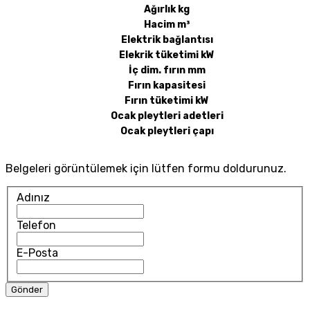
Ağırlık kg
Hacim m³
Elektrik bağlantısı
Elekrik tüketimi kW
İç dim. fırın mm
Fırın kapasitesi
Fırın tüketimi kW
Ocak pleytleri adetleri
Ocak pleytleri çapı
Belgeleri görüntülemek için lütfen formu doldurunuz.
Adınız
Telefon
E-Posta