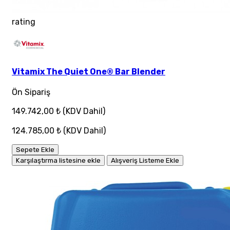
rating
Vitamix The Quiet One® Bar Blender
Ön Sipariş
149.742,00 ₺
(KDV Dahil)
124.785,00 ₺
(KDV Dahil)
Sepete Ekle
Karşılaştırma listesine ekle
Alışveriş Listeme Ekle