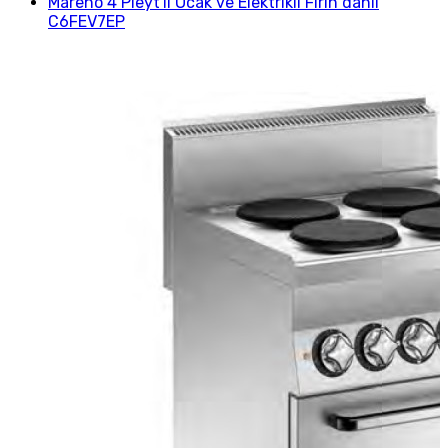
Mareno 4 Pleyt'li Ocak ve Elektrikli Fırın dahil
C6FEV7EP