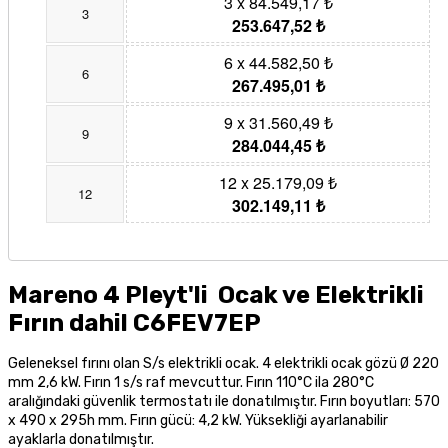
3 x 84.549,17 ₺
3
253.647,52 ₺
6 x 44.582,50 ₺
6
267.495,01 ₺
9 x 31.560,49 ₺
9
284.044,45 ₺
12 x 25.179,09 ₺
12
302.149,11 ₺
Mareno 4 Pleyt'li Ocak ve Elektrikli
Fırın dahil C6FEV7EP
Geleneksel fırını olan S/s elektrikli ocak. 4 elektrikli ocak gözü Ø 220
mm 2,6 kW.
Fırın 1 s/s raf mevcuttur. Fırın 110°C ila 280°C
aralığındaki güvenlik termostatı ile donatılmıştır. Fırın boyutları: 570
x 490 x 295h mm. Fırın gücü: 4,2 kW. Yüksekliği ayarlanabilir
ayaklarla donatılmıştır.