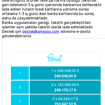
İade ettiğiniz ürünler iade şartlarına uyduğu takdirde,
geri ödemeniz 3 iş günü içerisinde bankanıza iletilecektir.
İade edilen tutarın kredi kartlarına yansıma süresi
ortalama 1-3 iş günü iken banka kartlarında bu süreç
daha da uzayabilmektedir.
Banka uygulamaları gereği, taksitli gerçekleştirilen
işlemler aynı şekilde taksitli olarak iade edilmektedir.
Destek için
destek@amesso.com
adresine e-posta
gönderebilirsiniz.
1 x 246.048,00 ₺
1
246.048,00 ₺
2 x 124.588,09 ₺
2
249.176,17 ₺
3 x 84.549,17 ₺
3
253.647,52 ₺