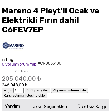
Mareno 4 Pleyt'li Ocak ve
Elektrikli Fırın dahil
C6FEV7EP
rating
#CR0853100
0 yorum
Yorum Yap
Kdv Haric
205.040,00 ₺
246.048,00 ₺
+
-
Ön Sipariş Ver
Alışveriş Listeme Ekle
Karşılaştırma listesine ekle
Yardım
Taksit Seçenekleri
Ücretsiz Kargo