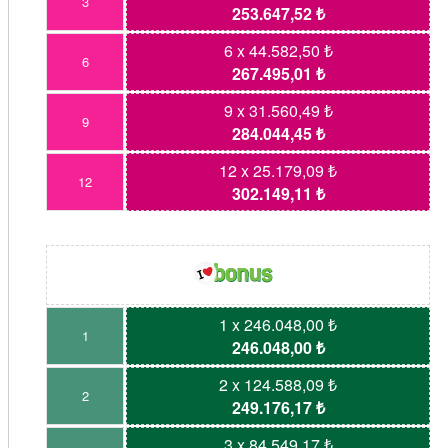
3
253.647,52 ₺
6 x 44.582,50 ₺
6
267.495,01 ₺
9 x 31.560,49 ₺
9
284.044,45 ₺
12 x 25.179,09 ₺
12
302.149,11 ₺
1 x 246.048,00 ₺
1
246.048,00 ₺
2 x 124.588,09 ₺
2
249.176,17 ₺
3 x 84.549,17 ₺