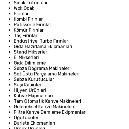
Sıcak Tutucular
Wok Ocak
Fırınlar
Kombi Fırınlar
Patisserie Fırınlar
Kömür Fırınlar
Taş Fırınlar
Endüstriyel Turbo Fırınlar
Gıda Hazırlama Ekipmanları
Stand Mikserler
El Mikserleri
Gıda Dilimleme
Sebze Doğrama Makineleri
Set Üstü Parçalama Makineleri
Sebze Kurutucular
Suşi Kabinleri
Hijyen Ürünleri
Kahve Ekipmanları
Tam Otomatik Kahve Makineleri
Geleneksel Kahve Makineleri
Filtre Kahve Demleme Ekipmanları
Öğütücüler
Barista Ekipmanları
Urnex Ürünleri