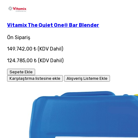
Vitamix The Quiet One® Bar Blender
Ön Sipariş
149.742,00 ₺
(KDV Dahil)
124.785,00 ₺
(KDV Dahil)
Sepete Ekle
Karşılaştırma listesine ekle
Alışveriş Listeme Ekle