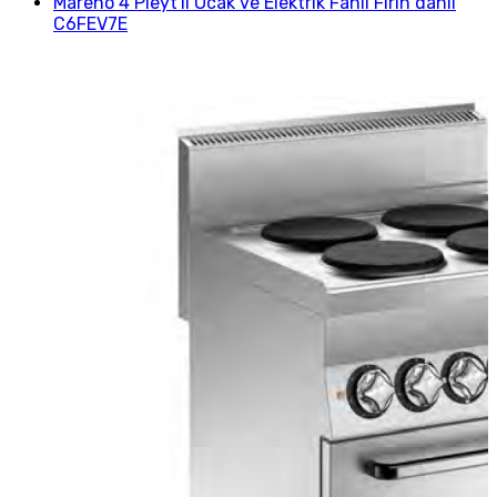
Mareno 4 Pleyt'li Ocak ve Elektrik Fanlı Fırın dahil
C6FEV7E