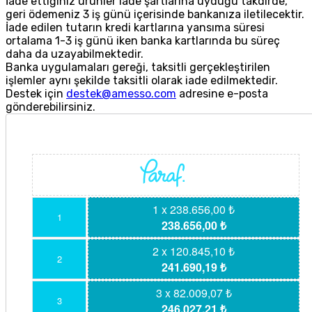
İade ettiğiniz ürünler iade şartlarına uyduğu takdirde,
geri ödemeniz 3 iş günü içerisinde bankanıza iletilecektir.
İade edilen tutarın kredi kartlarına yansıma süresi
ortalama 1-3 iş günü iken banka kartlarında bu süreç
daha da uzayabilmektedir.
Banka uygulamaları gereği, taksitli gerçekleştirilen
işlemler aynı şekilde taksitli olarak iade edilmektedir.
Destek için
destek@amesso.com
adresine e-posta
gönderebilirsiniz.
1 x 238.656,00 ₺
1
238.656,00 ₺
2 x 120.845,10 ₺
2
241.690,19 ₺
3 x 82.009,07 ₺
3
246.027,21 ₺