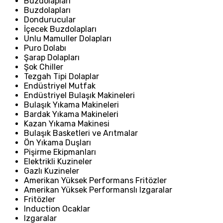
Buzdolapları
Buzdolapları
Dondurucular
İçecek Buzdolapları
Unlu Mamuller Dolapları
Puro Dolabı
Şarap Dolapları
Şok Chiller
Tezgah Tipi Dolaplar
Endüstriyel Mutfak
Endüstriyel Bulaşık Makineleri
Bulaşık Yıkama Makineleri
Bardak Yıkama Makineleri
Kazan Yıkama Makinesi
Bulaşık Basketleri ve Arıtmalar
Ön Yıkama Duşları
Pişirme Ekipmanları
Elektrikli Kuzineler
Gazlı Kuzineler
Amerikan Yüksek Performans Fritözler
Amerikan Yüksek Performanslı Izgaralar
Fritözler
Induction Ocaklar
Izgaralar