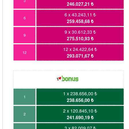
3
246.027,21 ₺
6 x 43.243,11 ₺
6
259.458,68 ₺
9 x 30.612,33 ₺
9
275.510,93 ₺
12 x 24.422,64 ₺
12
293.071,67 ₺
1 x 238.656,00 ₺
1
238.656,00 ₺
2 x 120.845,10 ₺
2
241.690,19 ₺
3 x 82.009,07 ₺