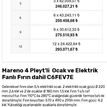
3 x 82.009,07 ₺
3
246.027,21 ₺
6 x 43.243,11 ₺
6
259.458,68 ₺
9 x 30.612,33 ₺
9
275.510,93 ₺
12 x 24.422,64 ₺
12
293.071,67 ₺
Mareno 4 Pleyt'li Ocak ve Elektrik
Fanlı Fırın dahil C6FEV7E
Geleneksel fırını olan S/s elektrikli ocak. 2 elektrikli ocak gözü Ø 220
mm 2,6 kW ve 2'de ocaklar Ø 180 mm
1,5 kW
. Fırın 1 s/s raf
mevcuttur. Fırın 110°C ila 280°C aralığındaki güvenlik termostatı ile
donatılmıştır. Fırın boyutları: 570 x 490 x 295h mm. Fırın gücü: 4,2
kW. Yüksekliği ayarlanabilir ayaklarla donatılmıştır.