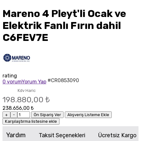
Mareno 4 Pleyt'li Ocak ve
Elektrik Fanlı Fırın dahil
C6FEV7E
rating
#CR0853090
0 yorum
Yorum Yap
Kdv Haric
198.880,00 ₺
238.656,00 ₺
+
-
Ön Sipariş Ver
Alışveriş Listeme Ekle
Karşılaştırma listesine ekle
Yardım
Taksit Seçenekleri
Ücretsiz Kargo