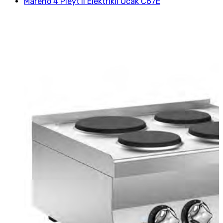
Mareno 4 Pleyt'li Elektrikli Ocak C67E