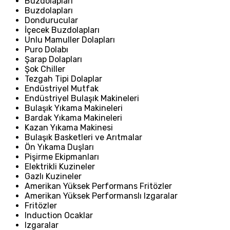
Buzdolapları
Buzdolapları
Dondurucular
İçecek Buzdolapları
Unlu Mamuller Dolapları
Puro Dolabı
Şarap Dolapları
Şok Chiller
Tezgah Tipi Dolaplar
Endüstriyel Mutfak
Endüstriyel Bulaşık Makineleri
Bulaşık Yıkama Makineleri
Bardak Yıkama Makineleri
Kazan Yıkama Makinesi
Bulaşık Basketleri ve Arıtmalar
Ön Yıkama Duşları
Pişirme Ekipmanları
Elektrikli Kuzineler
Gazlı Kuzineler
Amerikan Yüksek Performans Fritözler
Amerikan Yüksek Performanslı Izgaralar
Fritözler
Induction Ocaklar
Izgaralar