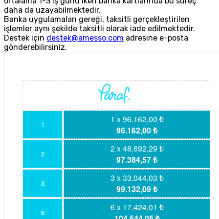
ortalama 1-3 iş günü iken banka kartlarında bu süreç
daha da uzayabilmektedir.
Banka uygulamaları gereği, taksitli gerçekleştirilen
işlemler aynı şekilde taksitli olarak iade edilmektedir.
Destek için
destek@amesso.com
adresine e-posta
gönderebilirsiniz.
1 x 96.162,00 ₺
1
96.162,00 ₺
2 x 48.692,29 ₺
2
97.384,57 ₺
3 x 33.044,03 ₺
3
99.132,09 ₺
6 x 17.424,01 ₺
6
104.544,05 ₺