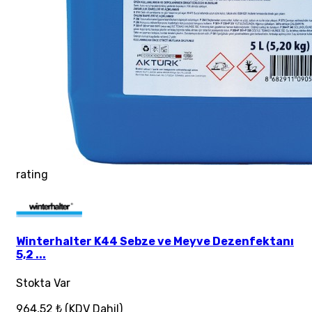
rating
Winterhalter K44 Sebze ve Meyve Dezenfektanı
5,2 ...
Stokta Var
964,52 ₺
(KDV Dahil)