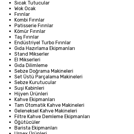
Sıcak Tutucular
Wok Ocak
Fırınlar
Kombi Fırınlar
Patisserie Fırınlar
Kömür Fırınlar
Taş Fırınlar
Endüstriyel Turbo Fırınlar
Gıda Hazırlama Ekipmanları
Stand Mikserler
El Mikserleri
Gıda Dilimleme
Sebze Doğrama Makineleri
Set Üstü Parçalama Makineleri
Sebze Kurutucular
Suşi Kabinleri
Hijyen Ürünleri
Kahve Ekipmanları
Tam Otomatik Kahve Makineleri
Geleneksel Kahve Makineleri
Filtre Kahve Demleme Ekipmanları
Öğütücüler
Barista Ekipmanları
Urnex Ürünleri