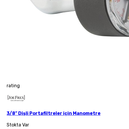
rating
3/8" Dişli Portafiltreler için Manometre
Stokta Var