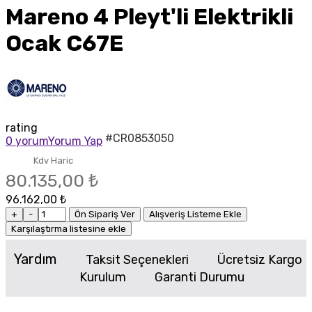
Mareno 4 Pleyt'li Elektrikli
Ocak C67E
rating
#CR0853050
0 yorum
Yorum Yap
Kdv Haric
80.135,00 ₺
96.162,00 ₺
+
-
Ön Sipariş Ver
Alışveriş Listeme Ekle
Karşılaştırma listesine ekle
Yardım
Taksit Seçenekleri
Ücretsiz Kargo
Kurulum
Garanti Durumu