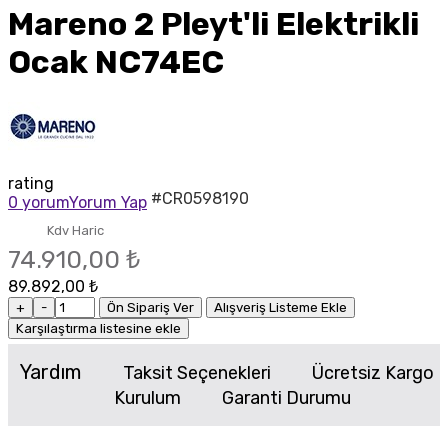
Mareno 2 Pleyt'li Elektrikli
Ocak NC74EC
rating
#CR0598190
0 yorum
Yorum Yap
Kdv Haric
74.910,00 ₺
89.892,00 ₺
+
-
Ön Sipariş Ver
Alışveriş Listeme Ekle
Karşılaştırma listesine ekle
Yardım
Taksit Seçenekleri
Ücretsiz Kargo
Kurulum
Garanti Durumu