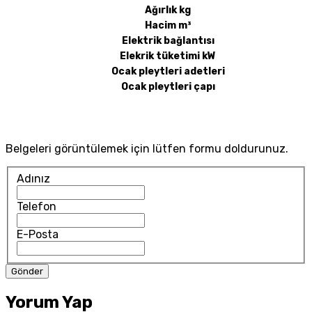
Ağırlık kg
Hacim m³
Elektrik bağlantısı
Elekrik tüketimi kW
Ocak pleytleri adetleri
Ocak pleytleri çapı
Belgeleri görüntülemek için lütfen formu doldurunuz.
Adınız
Telefon
E-Posta
Yorum Yap