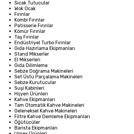
Sıcak Tutucular
Wok Ocak
Fırınlar
Kombi Fırınlar
Patisserie Fırınlar
Kömür Fırınlar
Taş Fırınlar
Endüstriyel Turbo Fırınlar
Gıda Hazırlama Ekipmanları
Stand Mikserler
El Mikserleri
Gıda Dilimleme
Sebze Doğrama Makineleri
Set Üstü Parçalama Makineleri
Sebze Kurutucular
Suşi Kabinleri
Hijyen Ürünleri
Kahve Ekipmanları
Tam Otomatik Kahve Makineleri
Geleneksel Kahve Makineleri
Filtre Kahve Demleme Ekipmanları
Öğütücüler
Barista Ekipmanları
Urnex Ürünleri