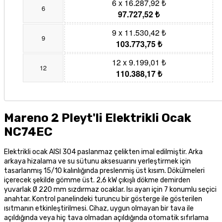
6 x 16.287,92 ₺
6
97.727,52 ₺
9 x 11.530,42 ₺
9
103.773,75 ₺
12 x 9.199,01 ₺
12
110.388,17 ₺
Mareno 2 Pleyt'li Elektrikli Ocak
NC74EC
Elektrikli ocak AISI 304 paslanmaz çelikten imal edilmiştir. Arka
arkaya hizalama ve su sütunu aksesuarını yerleştirmek için
tasarlanmış 15/10 kalınlığında preslenmiş üst kısım. Dökülmeleri
içerecek şekilde gömme üst. 2,6 kW çıkışlı dökme demirden
yuvarlak Ø 220 mm sızdırmaz ocaklar. Isı ayarı için 7 konumlu seçici
anahtar. Kontrol panelindeki turuncu bir gösterge ile gösterilen
ısıtmanın etkinleştirilmesi. Cihaz, uygun olmayan bir tava ile
açıldığında veya hiç tava olmadan açıldığında otomatik sıfırlama