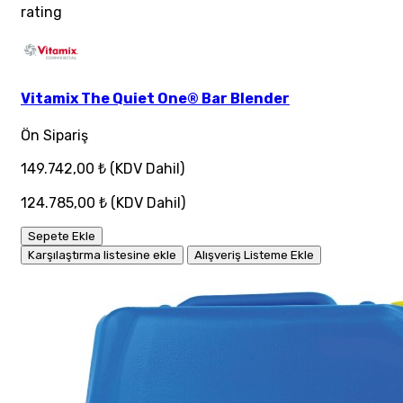
rating
Vitamix The Quiet One® Bar Blender
Ön Sipariş
149.742,00 ₺
(KDV Dahil)
124.785,00 ₺
(KDV Dahil)
Sepete Ekle
Karşılaştırma listesine ekle
Alışveriş Listeme Ekle