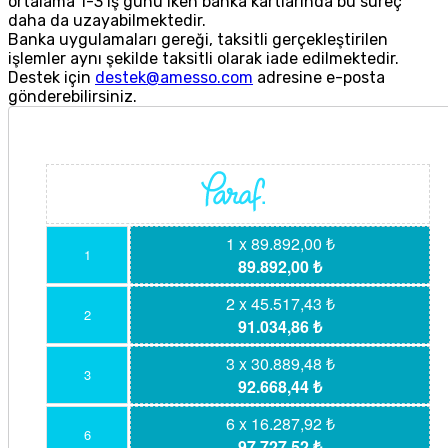
ortalama 1-3 iş günü iken banka kartlarında bu süreç
daha da uzayabilmektedir.
Banka uygulamaları gereği, taksitli gerçekleştirilen
işlemler aynı şekilde taksitli olarak iade edilmektedir.
Destek için
destek@amesso.com
adresine e-posta
gönderebilirsiniz.
1 x 89.892,00 ₺
1
89.892,00 ₺
2 x 45.517,43 ₺
2
91.034,86 ₺
3 x 30.889,48 ₺
3
92.668,44 ₺
6 x 16.287,92 ₺
6
97.727,52 ₺