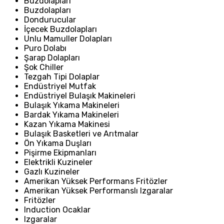
Buzdolapları
Buzdolapları
Dondurucular
İçecek Buzdolapları
Unlu Mamuller Dolapları
Puro Dolabı
Şarap Dolapları
Şok Chiller
Tezgah Tipi Dolaplar
Endüstriyel Mutfak
Endüstriyel Bulaşık Makineleri
Bulaşık Yıkama Makineleri
Bardak Yıkama Makineleri
Kazan Yıkama Makinesi
Bulaşık Basketleri ve Arıtmalar
Ön Yıkama Duşları
Pişirme Ekipmanları
Elektrikli Kuzineler
Gazlı Kuzineler
Amerikan Yüksek Performans Fritözler
Amerikan Yüksek Performanslı Izgaralar
Fritözler
Induction Ocaklar
Izgaralar