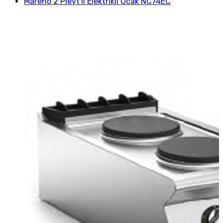
Mareno 2 Pleyt'li Elektrikli Ocak NC74EC