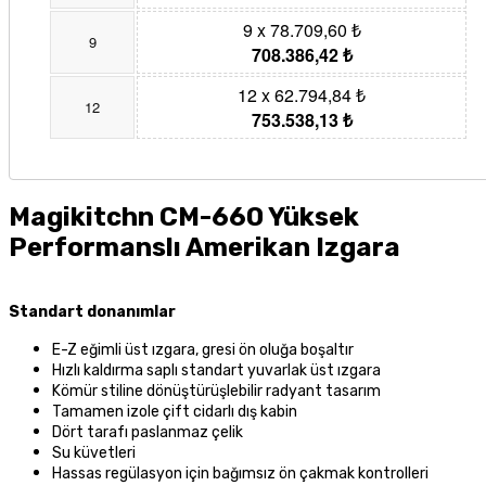
9 x 78.709,60 ₺
9
708.386,42 ₺
12 x 62.794,84 ₺
12
753.538,13 ₺
Magikitchn CM-660 Yüksek
Performanslı Amerikan Izgara
Standart donanımlar
E-Z eğimli üst ızgara, gresi ön oluğa boşaltır
Hızlı kaldırma saplı standart yuvarlak üst ızgara
Kömür stiline dönüştürüşlebilir radyant tasarım
Tamamen izole çift cidarlı dış kabin
Dört tarafı paslanmaz çelik
Su küvetleri
Hassas regülasyon için bağımsız ön çakmak kontrolleri