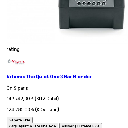
rating
Vitamix The Quiet One® Bar Blender
Ön Sipariş
149.742,00 ₺
(KDV Dahil)
124.785,00 ₺
(KDV Dahil)
Sepete Ekle
Karşılaştırma listesine ekle
Alışveriş Listeme Ekle