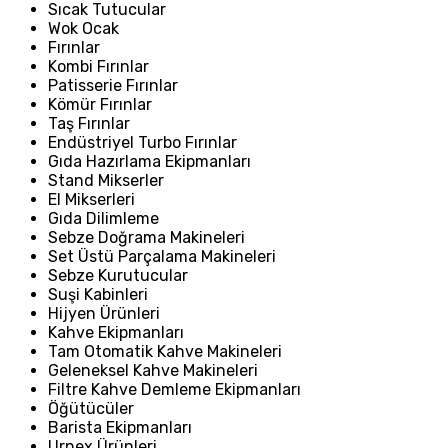
Sıcak Tutucular
Wok Ocak
Fırınlar
Kombi Fırınlar
Patisserie Fırınlar
Kömür Fırınlar
Taş Fırınlar
Endüstriyel Turbo Fırınlar
Gıda Hazırlama Ekipmanları
Stand Mikserler
El Mikserleri
Gıda Dilimleme
Sebze Doğrama Makineleri
Set Üstü Parçalama Makineleri
Sebze Kurutucular
Suşi Kabinleri
Hijyen Ürünleri
Kahve Ekipmanları
Tam Otomatik Kahve Makineleri
Geleneksel Kahve Makineleri
Filtre Kahve Demleme Ekipmanları
Öğütücüler
Barista Ekipmanları
Urnex Ürünleri