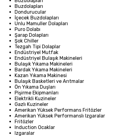
Buzdolapları
Buzdolapları
Dondurucular
İçecek Buzdolapları
Unlu Mamuller Dolapları
Puro Dolabı
Şarap Dolapları
Şok Chiller
Tezgah Tipi Dolaplar
Endüstriyel Mutfak
Endüstriyel Bulaşık Makineleri
Bulaşık Yıkama Makineleri
Bardak Yıkama Makineleri
Kazan Yıkama Makinesi
Bulaşık Basketleri ve Arıtmalar
Ön Yıkama Duşları
Pişirme Ekipmanları
Elektrikli Kuzineler
Gazlı Kuzineler
Amerikan Yüksek Performans Fritözler
Amerikan Yüksek Performanslı Izgaralar
Fritözler
Induction Ocaklar
Izgaralar