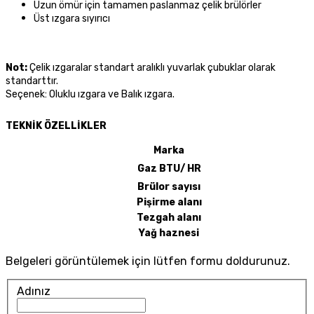
Uzun ömür için tamamen paslanmaz çelik brülörler
Üst ızgara sıyırıcı
Not:
Çelik ızgaralar standart aralıklı yuvarlak çubuklar olarak
standarttır.
Seçenek: Oluklu ızgara ve Balık ızgara.
TEKNİK ÖZELLİ
KLER
Marka
Gaz BTU/ HR
Brülor sayısı
Pişirme alanı
Tezgah alanı
Yağ haznesi
Belgeleri görüntülemek için lütfen formu doldurunuz.
Adınız