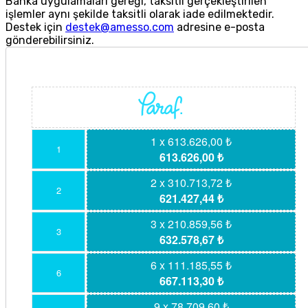
Banka uygulamaları gereği, taksitli gerçekleştirilen
işlemler aynı şekilde taksitli olarak iade edilmektedir.
Destek için
destek@amesso.com
adresine e-posta
gönderebilirsiniz.
1 x 613.626,00 ₺
1
613.626,00 ₺
2 x 310.713,72 ₺
2
621.427,44 ₺
3 x 210.859,56 ₺
3
632.578,67 ₺
6 x 111.185,55 ₺
6
667.113,30 ₺
9 x 78.709,60 ₺