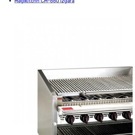
Magikitchn CM-660 Izgara