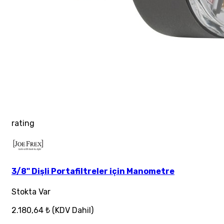
rating
3/8" Dişli Portafiltreler için Manometre
Stokta Var
2.180,64 ₺
(KDV Dahil)