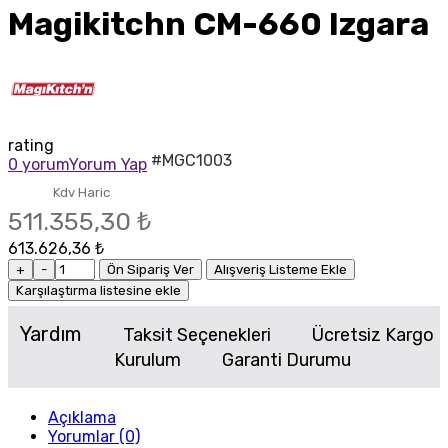
Magikitchn CM-660 Izgara
rating
#MGC1003
0 yorum
Yorum Yap
Kdv Haric
511.355,30 ₺
613.626,36 ₺
+
-
Ön Sipariş Ver
Alışveriş Listeme Ekle
Karşılaştırma listesine ekle
Yardım
Taksit Seçenekleri
Ücretsiz Kargo
Kurulum
Garanti Durumu
Açıklama
Yorumlar (0)