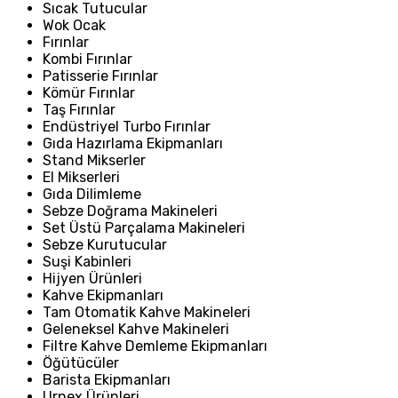
Sıcak Tutucular
Wok Ocak
Fırınlar
Kombi Fırınlar
Patisserie Fırınlar
Kömür Fırınlar
Taş Fırınlar
Endüstriyel Turbo Fırınlar
Gıda Hazırlama Ekipmanları
Stand Mikserler
El Mikserleri
Gıda Dilimleme
Sebze Doğrama Makineleri
Set Üstü Parçalama Makineleri
Sebze Kurutucular
Suşi Kabinleri
Hijyen Ürünleri
Kahve Ekipmanları
Tam Otomatik Kahve Makineleri
Geleneksel Kahve Makineleri
Filtre Kahve Demleme Ekipmanları
Öğütücüler
Barista Ekipmanları
Urnex Ürünleri