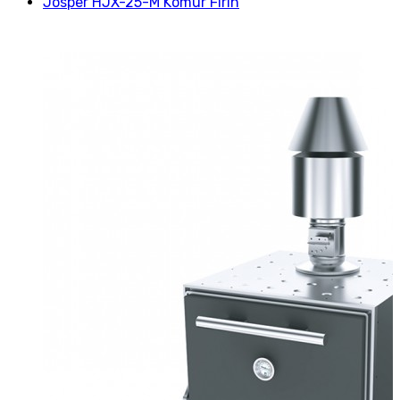
Josper HJX-25-M Kömür Fırın