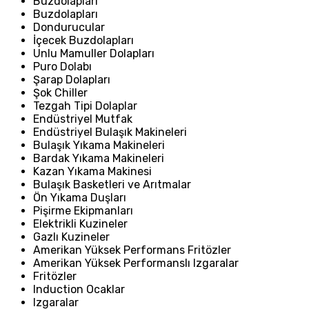
Buzdolapları
Buzdolapları
Dondurucular
İçecek Buzdolapları
Unlu Mamuller Dolapları
Puro Dolabı
Şarap Dolapları
Şok Chiller
Tezgah Tipi Dolaplar
Endüstriyel Mutfak
Endüstriyel Bulaşık Makineleri
Bulaşık Yıkama Makineleri
Bardak Yıkama Makineleri
Kazan Yıkama Makinesi
Bulaşık Basketleri ve Arıtmalar
Ön Yıkama Duşları
Pişirme Ekipmanları
Elektrikli Kuzineler
Gazlı Kuzineler
Amerikan Yüksek Performans Fritözler
Amerikan Yüksek Performanslı Izgaralar
Fritözler
Induction Ocaklar
Izgaralar