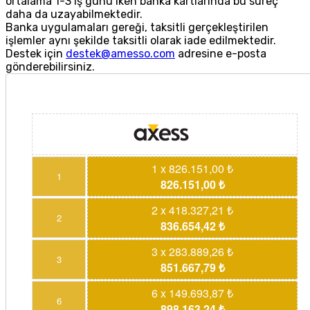
ortalama 1-3 iş günü iken banka kartlarında bu süreç
daha da uzayabilmektedir.
Banka uygulamaları gereği, taksitli gerçekleştirilen
işlemler aynı şekilde taksitli olarak iade edilmektedir.
Destek için
destek@amesso.com
adresine e-posta
gönderebilirsiniz.
1 x 826.151,00 ₺
1
826.151,00 ₺
2 x 418.327,21 ₺
2
836.654,42 ₺
3 x 283.889,26 ₺
3
851.667,79 ₺
6 x 149.693,87 ₺
6
898.163,24 ₺