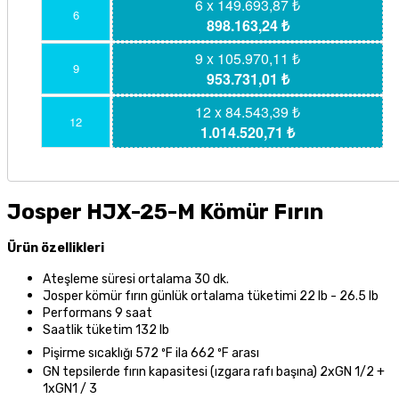
6 x 149.693,87 ₺
6
898.163,24 ₺
9 x 105.970,11 ₺
9
953.731,01 ₺
12 x 84.543,39 ₺
12
1.014.520,71 ₺
Josper HJX-25-M Kömür Fırın
Ürün özellikleri
Ateşleme süresi ortalama 30 dk.
Josper kömür fırın günlük ortalama tüketimi 22 lb - 26.5 lb
Performans 9 saat
Saatlik tüketim 132 lb
Pişirme sıcaklığı
572 ºF ila 662 ºF arası
GN tepsilerde fırın kapasitesi (ızgara rafı başına) 2xGN 1/2 +
1xGN1 / 3