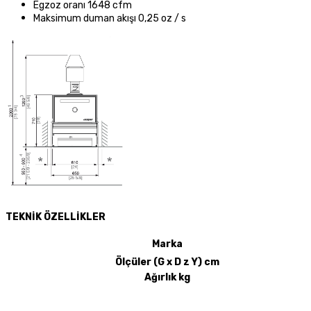
Egzoz oranı 1648 cfm
Maksimum duman akışı 0,25 oz / s
TEKNİK ÖZELLİ
KLER
Marka
Ölçüler (G x D z Y) cm
Ağırlık kg