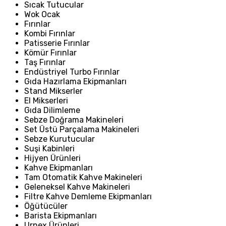
Sıcak Tutucular
Wok Ocak
Fırınlar
Kombi Fırınlar
Patisserie Fırınlar
Kömür Fırınlar
Taş Fırınlar
Endüstriyel Turbo Fırınlar
Gıda Hazırlama Ekipmanları
Stand Mikserler
El Mikserleri
Gıda Dilimleme
Sebze Doğrama Makineleri
Set Üstü Parçalama Makineleri
Sebze Kurutucular
Suşi Kabinleri
Hijyen Ürünleri
Kahve Ekipmanları
Tam Otomatik Kahve Makineleri
Geleneksel Kahve Makineleri
Filtre Kahve Demleme Ekipmanları
Öğütücüler
Barista Ekipmanları
Urnex Ürünleri