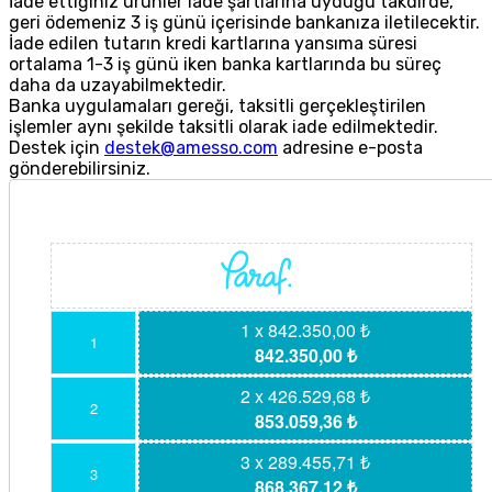
İade ettiğiniz ürünler iade şartlarına uyduğu takdirde,
geri ödemeniz 3 iş günü içerisinde bankanıza iletilecektir.
İade edilen tutarın kredi kartlarına yansıma süresi
ortalama 1-3 iş günü iken banka kartlarında bu süreç
daha da uzayabilmektedir.
Banka uygulamaları gereği, taksitli gerçekleştirilen
işlemler aynı şekilde taksitli olarak iade edilmektedir.
Destek için
destek@amesso.com
adresine e-posta
gönderebilirsiniz.
1 x 842.350,00 ₺
1
842.350,00 ₺
2 x 426.529,68 ₺
2
853.059,36 ₺
3 x 289.455,71 ₺
3
868.367,12 ₺