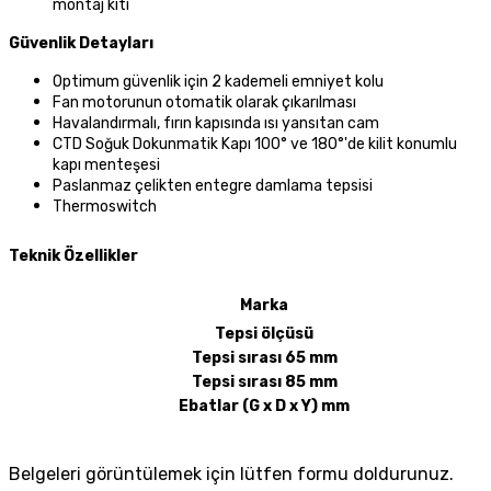
montaj kiti
Güvenlik Detayları
Optimum güvenlik için 2 kademeli emniyet kolu
Fan motorunun otomatik olarak çıkarılması
Havalandırmalı, fırın kapısında ısı yansıtan cam
CTD Soğuk Dokunmatik Kapı 100° ve 180°'de kilit konumlu
kapı menteşesi
Paslanmaz çelikten entegre damlama tepsisi
Thermoswitch
Teknik Özellikler
Marka
Tepsi ölçüsü
Tepsi sırası 65 mm
Tepsi sırası 85 mm
Ebatlar (G x D x Y) mm
Belgeleri görüntülemek için lütfen formu doldurunuz.