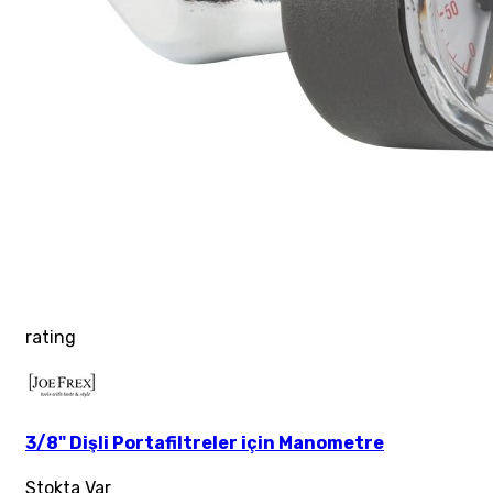
rating
3/8" Dişli Portafiltreler için Manometre
Stokta Var