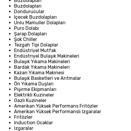
Buzdolapları
Buzdolapları
Dondurucular
İçecek Buzdolapları
Unlu Mamuller Dolapları
Puro Dolabı
Şarap Dolapları
Şok Chiller
Tezgah Tipi Dolaplar
Endüstriyel Mutfak
Endüstriyel Bulaşık Makineleri
Bulaşık Yıkama Makineleri
Bardak Yıkama Makineleri
Kazan Yıkama Makinesi
Bulaşık Basketleri ve Arıtmalar
Ön Yıkama Duşları
Pişirme Ekipmanları
Elektrikli Kuzineler
Gazlı Kuzineler
Amerikan Yüksek Performans Fritözler
Amerikan Yüksek Performanslı Izgaralar
Fritözler
Induction Ocaklar
Izgaralar