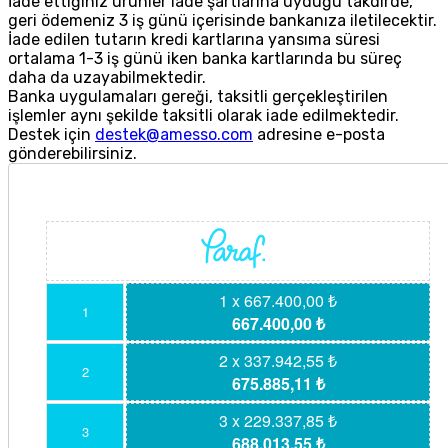
İade ettiğiniz ürünler iade şartlarına uyduğu takdirde,
geri ödemeniz 3 iş günü içerisinde bankanıza iletilecektir.
İade edilen tutarın kredi kartlarına yansıma süresi
ortalama 1-3 iş günü iken banka kartlarında bu süreç
daha da uzayabilmektedir.
Banka uygulamaları gereği, taksitli gerçekleştirilen
işlemler aynı şekilde taksitli olarak iade edilmektedir.
Destek için
destek@amesso.com
adresine e-posta
gönderebilirsiniz.
1 x 667.400,00 ₺
1
667.400,00 ₺
2 x 337.942,55 ₺
2
675.885,11 ₺
3 x 229.337,85 ₺
3
688.013,55 ₺