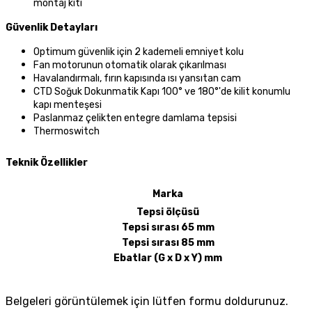
montaj kiti
Güvenlik Detayları
Optimum güvenlik için 2 kademeli emniyet kolu
Fan motorunun otomatik olarak çıkarılması
Havalandırmalı, fırın kapısında ısı yansıtan cam
CTD Soğuk Dokunmatik Kapı 100° ve 180°'de kilit konumlu
kapı menteşesi
Paslanmaz çelikten entegre damlama tepsisi
Thermoswitch
Teknik Özellikler
Marka
Tepsi ölçüsü
Tepsi sırası 65 mm
Tepsi sırası 85 mm
Ebatlar (G x D x Y) mm
Belgeleri görüntülemek için lütfen formu doldurunuz.