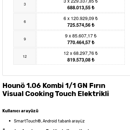
3 x 229.337,85 ₺
3
688.013,55 ₺
6 x 120.929,09 ₺
6
725.574,56 ₺
9 x 85.607,17 ₺
9
770.464,57 ₺
12 x 68.297,76 ₺
12
819.573,08 ₺
Hounö 1.06 Kombi 1/1 GN Fırın
Visual Cooking Touch Elektrikli
Kullanıcı arayüzü
SmartTouch®, Android tabanlı arayüz