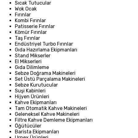
Sıcak Tutucular
Wok Ocak
Fırınlar
Kombi Fırınlar
Patisserie Fırınlar
Kömür Fırınlar
Taş Fırınlar
Endüstriyel Turbo Fırınlar
Gıda Hazırlama Ekipmanları
Stand Mikserler
El Mikserleri
Gıda Dilimleme
Sebze Doğrama Makineleri
Set Üstü Parçalama Makineleri
Sebze Kurutucular
Suşi Kabinleri
Hijyen Ürünleri
Kahve Ekipmanları
Tam Otomatik Kahve Makineleri
Geleneksel Kahve Makineleri
Filtre Kahve Demleme Ekipmanları
Öğütücüler
Barista Ekipmanları
Urnex Ürünleri