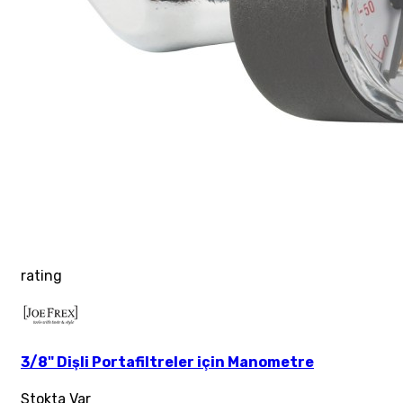
rating
3/8" Dişli Portafiltreler için Manometre
Stokta Var