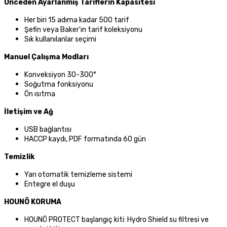
Önceden Ayarlanmış Tariflerin Kapasitesi
Her biri 15 adıma kadar 500 tarif
Şefin veya Baker'ın tarif koleksiyonu
Sık kullanılanlar seçimi
Manuel Çalışma Modları
Konveksiyon 30-300°
Soğutma fonksiyonu
Ön ısıtma
İletişim ve Ağ
USB bağlantısı
HACCP kaydı, PDF formatında 60 gün
Temizlik
Yarı otomatik temizleme sistemi
Entegre el duşu
HOUNÖ KORUMA
HOUNÖ PROTECT başlangıç kiti: Hydro Shield su filtresi ve