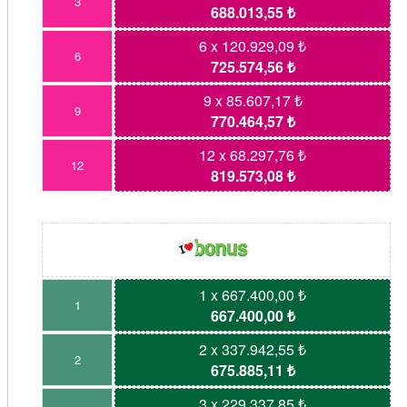
3
688.013,55 ₺
6 x 120.929,09 ₺
6
725.574,56 ₺
9 x 85.607,17 ₺
9
770.464,57 ₺
12 x 68.297,76 ₺
12
819.573,08 ₺
1 x 667.400,00 ₺
1
667.400,00 ₺
2 x 337.942,55 ₺
2
675.885,11 ₺
3 x 229.337,85 ₺