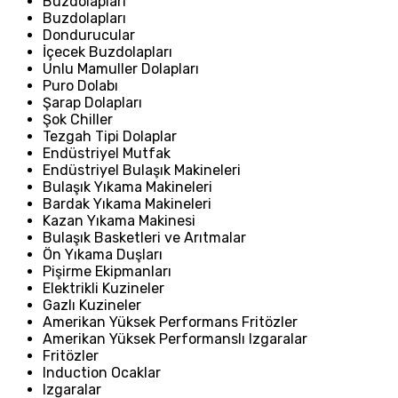
Buzdolapları
Buzdolapları
Dondurucular
İçecek Buzdolapları
Unlu Mamuller Dolapları
Puro Dolabı
Şarap Dolapları
Şok Chiller
Tezgah Tipi Dolaplar
Endüstriyel Mutfak
Endüstriyel Bulaşık Makineleri
Bulaşık Yıkama Makineleri
Bardak Yıkama Makineleri
Kazan Yıkama Makinesi
Bulaşık Basketleri ve Arıtmalar
Ön Yıkama Duşları
Pişirme Ekipmanları
Elektrikli Kuzineler
Gazlı Kuzineler
Amerikan Yüksek Performans Fritözler
Amerikan Yüksek Performanslı Izgaralar
Fritözler
Induction Ocaklar
Izgaralar