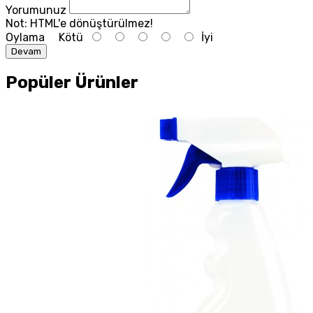
Yorumunuz
Not:
HTML'e dönüştürülmez!
Oylama
Kötü
İyi
Devam
Popüler Ürünler