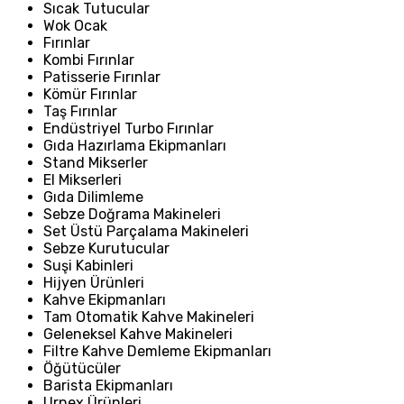
Sıcak Tutucular
Wok Ocak
Fırınlar
Kombi Fırınlar
Patisserie Fırınlar
Kömür Fırınlar
Taş Fırınlar
Endüstriyel Turbo Fırınlar
Gıda Hazırlama Ekipmanları
Stand Mikserler
El Mikserleri
Gıda Dilimleme
Sebze Doğrama Makineleri
Set Üstü Parçalama Makineleri
Sebze Kurutucular
Suşi Kabinleri
Hijyen Ürünleri
Kahve Ekipmanları
Tam Otomatik Kahve Makineleri
Geleneksel Kahve Makineleri
Filtre Kahve Demleme Ekipmanları
Öğütücüler
Barista Ekipmanları
Urnex Ürünleri