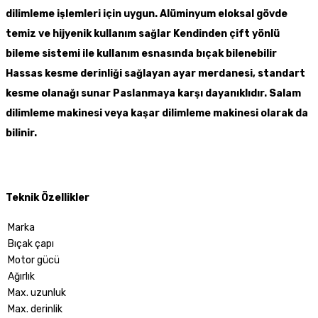
dilimleme işlemleri için uygun. Alüminyum eloksal gövde
temiz ve hijyenik kullanım sağlar Kendinden çift yönlü
bileme sistemi ile kullanım esnasında bıçak bilenebilir
Hassas kesme derinliği sağlayan ayar merdanesi, standart
kesme olanağı sunar Paslanmaya karşı dayanıklıdır. Salam
dilimleme makinesi veya kaşar dilimleme makinesi olarak da
bilinir.
Teknik Özellikler
Marka
Bıçak çapı
Motor gücü
Ağırlık
Max. uzunluk
Max. derinlik