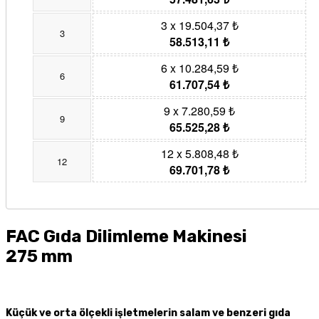
3 x 19.504,37 ₺
3
58.513,11 ₺
6 x 10.284,59 ₺
6
61.707,54 ₺
9 x 7.280,59 ₺
9
65.525,28 ₺
12 x 5.808,48 ₺
12
69.701,78 ₺
FAC Gıda Dilimleme Makinesi
275 mm
Küçük ve orta ölçekli işletmelerin salam ve benzeri gıda