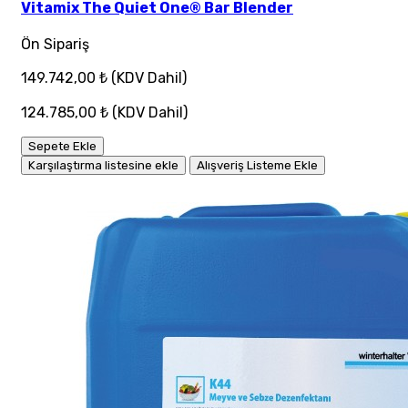
Vitamix The Quiet One® Bar Blender
Ön Sipariş
149.742,00 ₺
(KDV Dahil)
124.785,00 ₺
(KDV Dahil)
Sepete Ekle
Karşılaştırma listesine ekle
Alışveriş Listeme Ekle