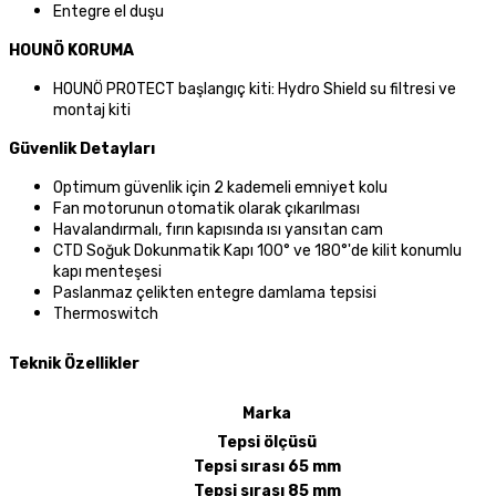
Entegre el duşu
HOUNÖ KORUMA
HOUNÖ PROTECT başlangıç kiti: Hydro Shield su filtresi ve
montaj kiti
Güvenlik Detayları
Optimum güvenlik için 2 kademeli emniyet kolu
Fan motorunun otomatik olarak çıkarılması
Havalandırmalı, fırın kapısında ısı yansıtan cam
CTD Soğuk Dokunmatik Kapı 100° ve 180°'de kilit konumlu
kapı menteşesi
Paslanmaz çelikten entegre damlama tepsisi
Thermoswitch
Teknik Özellikler
Marka
Tepsi ölçüsü
Tepsi sırası 65 mm
Tepsi sırası 85 mm