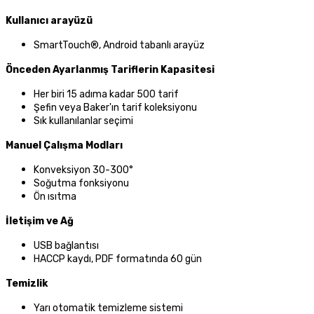
Kullanıcı arayüzü
SmartTouch®, Android tabanlı arayüz
Önceden Ayarlanmış Tariflerin Kapasitesi
Her biri 15 adıma kadar 500 tarif
Şefin veya Baker'ın tarif koleksiyonu
Sık kullanılanlar seçimi
Manuel Çalışma Modları
Konveksiyon 30-300°
Soğutma fonksiyonu
Ön ısıtma
İletişim ve Ağ
USB bağlantısı
HACCP kaydı, PDF formatında 60 gün
Temizlik
Yarı otomatik temizleme sistemi