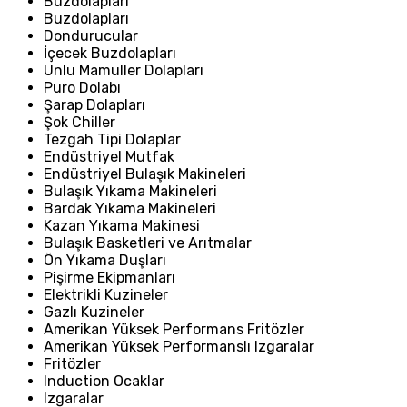
Buzdolapları
Buzdolapları
Dondurucular
İçecek Buzdolapları
Unlu Mamuller Dolapları
Puro Dolabı
Şarap Dolapları
Şok Chiller
Tezgah Tipi Dolaplar
Endüstriyel Mutfak
Endüstriyel Bulaşık Makineleri
Bulaşık Yıkama Makineleri
Bardak Yıkama Makineleri
Kazan Yıkama Makinesi
Bulaşık Basketleri ve Arıtmalar
Ön Yıkama Duşları
Pişirme Ekipmanları
Elektrikli Kuzineler
Gazlı Kuzineler
Amerikan Yüksek Performans Fritözler
Amerikan Yüksek Performanslı Izgaralar
Fritözler
Induction Ocaklar
Izgaralar