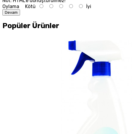
Not:
HTML'e dönüştürülmez!
Oylama
Kötü
İyi
Devam
Popüler Ürünler