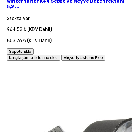
Winterhalter K44 Sebze ve Meyve Dezenfektanı
5,2 ...
Stokta Var
964,52 ₺
(KDV Dahil)
803,76 ₺
(KDV Dahil)
Sepete Ekle
Karşılaştırma listesine ekle
Alışveriş Listeme Ekle