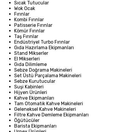
Sıcak Tutucular
Wok Ocak
Fırınlar
Kombi Fırınlar
Patisserie Fırınlar
Kömür Fırınlar
Taş Fırınlar
Endüstriyel Turbo Fırınlar
Gıda Hazırlama Ekipmanları
Stand Mikserler
El Mikserleri
Gıda Dilimleme
Sebze Doğrama Makineleri
Set Üstü Parçalama Makineleri
Sebze Kurutucular
Suşi Kabinleri
Hijyen Ürünleri
Kahve Ekipmanları
Tam Otomatik Kahve Makineleri
Geleneksel Kahve Makineleri
Filtre Kahve Demleme Ekipmanları
Öğütücüler
Barista Ekipmanları
Urnex Ürünleri