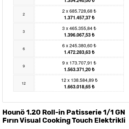
1.354.240,00 ₺
2 x 685.728,68 ₺
2
1.371.457,37 ₺
3 x 465.355,84 ₺
3
1.396.067,53 ₺
6 x 245.380,60 ₺
6
1.472.283,63 ₺
9 x 173.707,91 ₺
9
1.563.371,20 ₺
12 x 138.584,89 ₺
12
1.663.018,65 ₺
Hounö 1.20 Roll-in Patisserie 1/1 GN
Fırın Visual Cooking Touch Elektrikli