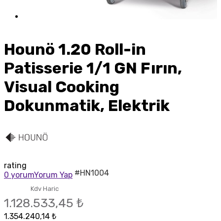
Hounö 1.20 Roll-in
Patisserie 1/1 GN Fırın,
Visual Cooking
Dokunmatik, Elektrik
rating
#HN1004
0 yorum
Yorum Yap
Kdv Haric
1.128.533,45 ₺
1.354.240,14 ₺