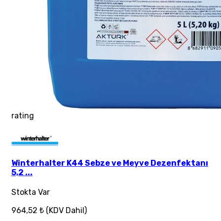
rating
Winterhalter K44 Sebze ve Meyve Dezenfektanı
5,2 ...
Stokta Var
964,52 ₺
(KDV Dahil)