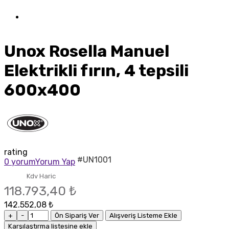
Unox Rosella Manuel
Elektrikli fırın, 4 tepsili
600x400
rating
#UN1001
0 yorum
Yorum Yap
Kdv Haric
118.793,40 ₺
142.552,08 ₺
+
-
Ön Sipariş Ver
Alışveriş Listeme Ekle
Karşılaştırma listesine ekle