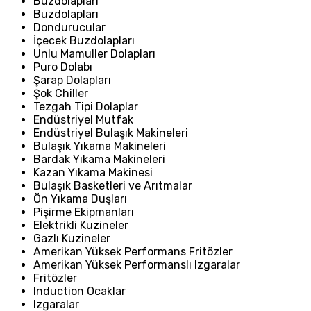
Buzdolapları
Buzdolapları
Dondurucular
İçecek Buzdolapları
Unlu Mamuller Dolapları
Puro Dolabı
Şarap Dolapları
Şok Chiller
Tezgah Tipi Dolaplar
Endüstriyel Mutfak
Endüstriyel Bulaşık Makineleri
Bulaşık Yıkama Makineleri
Bardak Yıkama Makineleri
Kazan Yıkama Makinesi
Bulaşık Basketleri ve Arıtmalar
Ön Yıkama Duşları
Pişirme Ekipmanları
Elektrikli Kuzineler
Gazlı Kuzineler
Amerikan Yüksek Performans Fritözler
Amerikan Yüksek Performanslı Izgaralar
Fritözler
Induction Ocaklar
Izgaralar