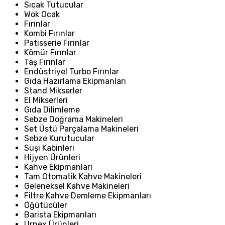
Sıcak Tutucular
Wok Ocak
Fırınlar
Kombi Fırınlar
Patisserie Fırınlar
Kömür Fırınlar
Taş Fırınlar
Endüstriyel Turbo Fırınlar
Gıda Hazırlama Ekipmanları
Stand Mikserler
El Mikserleri
Gıda Dilimleme
Sebze Doğrama Makineleri
Set Üstü Parçalama Makineleri
Sebze Kurutucular
Suşi Kabinleri
Hijyen Ürünleri
Kahve Ekipmanları
Tam Otomatik Kahve Makineleri
Geleneksel Kahve Makineleri
Filtre Kahve Demleme Ekipmanları
Öğütücüler
Barista Ekipmanları
Urnex Ürünleri