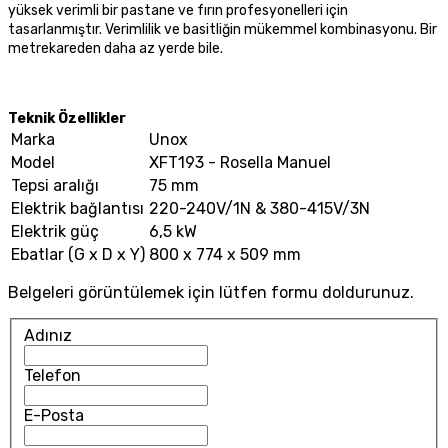
yüksek verimli bir pastane ve fırın profesyonelleri için
tasarlanmıştır. Verimlilik ve basitliğin mükemmel kombinasyonu. Bir
metrekareden daha az yerde bile.
Teknik Özellikler
Marka
Unox
Model
XFT193 - Rosella Manuel
Tepsi aralığı
75 mm
Elektrik bağlantısı
220-240V/1N & 380-415V/3N
Elektrik güç
6,5 kW
Ebatlar (G x D x Y)
800 x 774 x 509 mm
Belgeleri görüntülemek için lütfen formu doldurunuz.
Adınız
Telefon
E-Posta