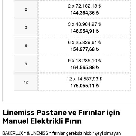
2 x 72.182,18 ₺
2
144.364,36 ₺
3 x 48.984,97 ₺
3
146.954,91 ₺
6 x 25.829,61 ₺
6
154.977,68 ₺
9 x 18.285,10 ₺
9
164.565,88 ₺
12 x 14.587,93 ₺
12
175.055,11 ₺
Linemiss Pastane ve Fırınlar için
Manuel Elektrikli Fırın
BAKERLUX™ & LINEMISS™ fırınlar, gereksiz hiçbir şeyi olmayan