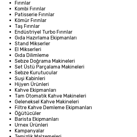
Fırınlar
Kombi Fırınlar
Patisserie Fırınlar
Kömür Fırınlar
Taş Fırınlar
Endüstriyel Turbo Fırınlar
Gıda Hazırlama Ekipmanları
Stand Mikserler
El Mikserleri
Gıda Dilimleme
Sebze Doğrama Makineleri
Set Üstü Parçalama Makineleri
Sebze Kurutucular
Suşi Kabinleri
Hijyen Ürünleri
Kahve Ekipmanları
Tam Otomatik Kahve Makineleri
Geleneksel Kahve Makineleri
Filtre Kahve Demleme Ekipmanları
Öğütücüler
Barista Ekipmanları
Urnex Ürünleri
Kampanyalar
Temizlik Malzemeleri