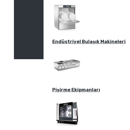
Endüstriyel Bulaşık Makineleri
Pişirme Ekipmanları