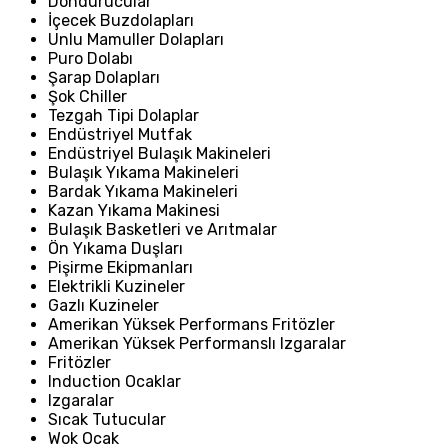
Dondurucular
İçecek Buzdolapları
Unlu Mamuller Dolapları
Puro Dolabı
Şarap Dolapları
Şok Chiller
Tezgah Tipi Dolaplar
Endüstriyel Mutfak
Endüstriyel Bulaşık Makineleri
Bulaşık Yıkama Makineleri
Bardak Yıkama Makineleri
Kazan Yıkama Makinesi
Bulaşık Basketleri ve Arıtmalar
Ön Yıkama Duşları
Pişirme Ekipmanları
Elektrikli Kuzineler
Gazlı Kuzineler
Amerikan Yüksek Performans Fritözler
Amerikan Yüksek Performanslı Izgaralar
Fritözler
Induction Ocaklar
Izgaralar
Sıcak Tutucular
Wok Ocak