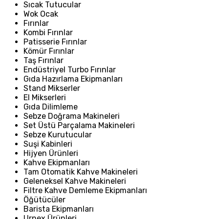
Sıcak Tutucular
Wok Ocak
Fırınlar
Kombi Fırınlar
Patisserie Fırınlar
Kömür Fırınlar
Taş Fırınlar
Endüstriyel Turbo Fırınlar
Gıda Hazırlama Ekipmanları
Stand Mikserler
El Mikserleri
Gıda Dilimleme
Sebze Doğrama Makineleri
Set Üstü Parçalama Makineleri
Sebze Kurutucular
Suşi Kabinleri
Hijyen Ürünleri
Kahve Ekipmanları
Tam Otomatik Kahve Makineleri
Geleneksel Kahve Makineleri
Filtre Kahve Demleme Ekipmanları
Öğütücüler
Barista Ekipmanları
Urnex Ürünleri