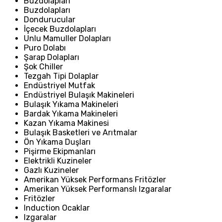
Buzdolapları
Buzdolapları
Dondurucular
İçecek Buzdolapları
Unlu Mamuller Dolapları
Puro Dolabı
Şarap Dolapları
Şok Chiller
Tezgah Tipi Dolaplar
Endüstriyel Mutfak
Endüstriyel Bulaşık Makineleri
Bulaşık Yıkama Makineleri
Bardak Yıkama Makineleri
Kazan Yıkama Makinesi
Bulaşık Basketleri ve Arıtmalar
Ön Yıkama Duşları
Pişirme Ekipmanları
Elektrikli Kuzineler
Gazlı Kuzineler
Amerikan Yüksek Performans Fritözler
Amerikan Yüksek Performanslı Izgaralar
Fritözler
Induction Ocaklar
Izgaralar