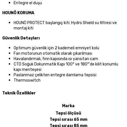
Entegre el duşu
HOUNÖ KORUMA
HOUNÖ PROTECT başlangıç kiti: Hydro Shield su filtresi ve
montaj kiti
Güvenlik Detayları
Optimum güvenlik için 2 kademeli emniyet kolu
Fan motorunun otomatik olarak çıkarılması
Havalandırmalı, fırın kapısında ısı yansıtan cam
CTD Soğuk Dokunmatik Kapı 100° ve 180°'de kilit konumlu
kapı menteşesi
Paslanmaz çelikten entegre damlama tepsisi
Thermoswitch
Teknik Özellikler
Marka
Tepsi ölçüsü
Tepsi sırası 65 mm
Tepsi sırası 85 mm