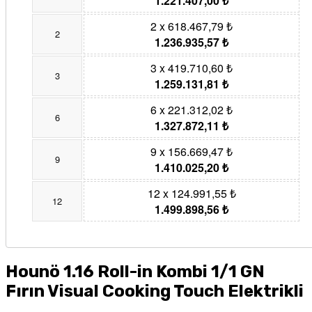
1.221.407,00 ₺
2 x 618.467,79 ₺
2
1.236.935,57 ₺
3 x 419.710,60 ₺
3
1.259.131,81 ₺
6 x 221.312,02 ₺
6
1.327.872,11 ₺
9 x 156.669,47 ₺
9
1.410.025,20 ₺
12 x 124.991,55 ₺
12
1.499.898,56 ₺
Hounö 1.16 Roll-in Kombi 1/1 GN
Fırın Visual Cooking Touch Elektrikli