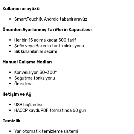
Kullanıcı arayüzü
SmartTouch®, Android tabanlı arayüz
Önceden Ayarlanmış Tariflerin Kapasitesi
Her biri 15 adıma kadar 500 tarif
Şefin veya Baker'ın tarif koleksiyonu
Sık kullanılanlar seçimi
Manuel Çalışma Modları
Konveksiyon 30-300°
Soğutma fonksiyonu
Ön ısıtma
İletişim ve Ağ
USB bağlantısı
HACCP kaydı, PDF formatında 60 gün
Temizlik
Yarı otomatik temizleme sistemi