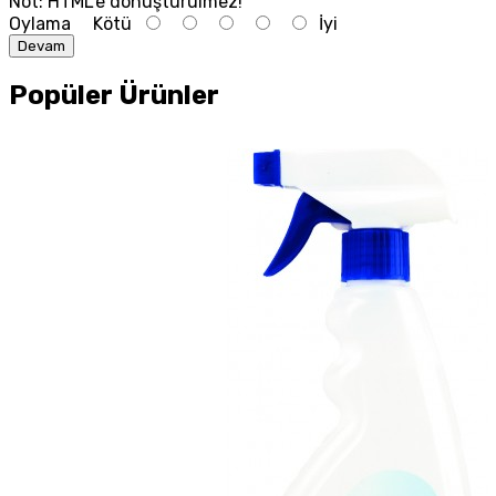
Not:
HTML'e dönüştürülmez!
Oylama
Kötü
İyi
Devam
Popüler Ürünler