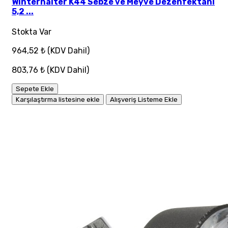
Winterhalter K44 Sebze ve Meyve Dezenfektanı
5,2 ...
Stokta Var
964,52 ₺
(KDV Dahil)
803,76 ₺
(KDV Dahil)
Sepete Ekle
Karşılaştırma listesine ekle
Alışveriş Listeme Ekle