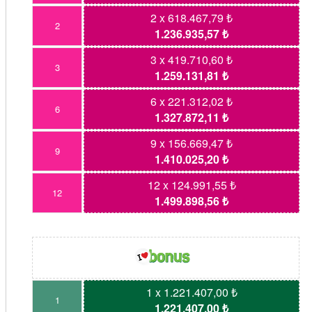
2 x 618.467,79 ₺
2
1.236.935,57 ₺
3 x 419.710,60 ₺
3
1.259.131,81 ₺
6 x 221.312,02 ₺
6
1.327.872,11 ₺
9 x 156.669,47 ₺
9
1.410.025,20 ₺
12 x 124.991,55 ₺
12
1.499.898,56 ₺
1 x 1.221.407,00 ₺
1
1.221.407,00 ₺