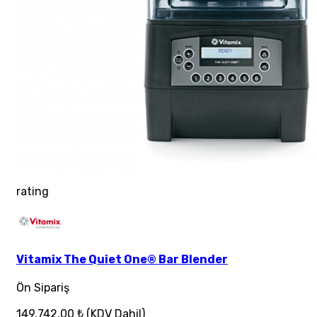
rating
Vitamix The Quiet One® Bar Blender
Ön Sipariş
149.742,00 ₺
(KDV Dahil)