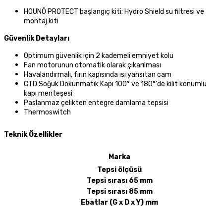
HOUNÖ PROTECT başlangıç kiti: Hydro Shield su filtresi ve
montaj kiti
Güvenlik Detayları
Optimum güvenlik için 2 kademeli emniyet kolu
Fan motorunun otomatik olarak çıkarılması
Havalandırmalı, fırın kapısında ısı yansıtan cam
CTD Soğuk Dokunmatik Kapı 100° ve 180°'de kilit konumlu
kapı menteşesi
Paslanmaz çelikten entegre damlama tepsisi
Thermoswitch
Teknik Özellikler
Marka
Tepsi ölçüsü
Tepsi sırası 65 mm
Tepsi sırası 85 mm
Ebatlar (G x D x Y) mm