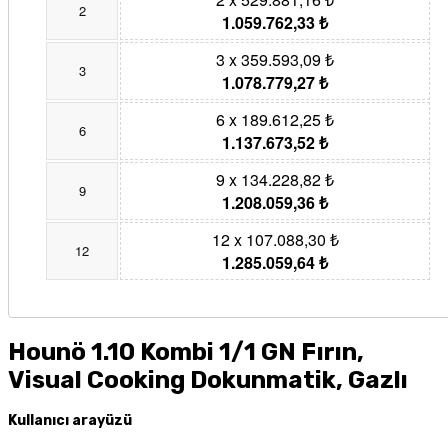
2
1.059.762,33 ₺
3 x 359.593,09 ₺
3
1.078.779,27 ₺
6 x 189.612,25 ₺
6
1.137.673,52 ₺
9 x 134.228,82 ₺
9
1.208.059,36 ₺
12 x 107.088,30 ₺
12
1.285.059,64 ₺
Hounö 1.10 Kombi 1/1 GN Fırın,
Visual Cooking Dokunmatik, Gazlı
Kullanıcı arayüzü