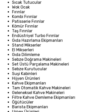
Sıcak Tutucular
Wok Ocak
Fırınlar
Kombi Fırınlar
Patisserie Fırınlar
Kömür Fırınlar
Taş Fırınlar
Endüstriyel Turbo Fırınlar
Gıda Hazırlama Ekipmanları
Stand Mikserler
El Mikserleri
Gıda Dilimleme
Sebze Doğrama Makineleri
Set Üstü Parçalama Makineleri
Sebze Kurutucular
Suşi Kabinleri
Hijyen Ürünleri
Kahve Ekipmanları
Tam Otomatik Kahve Makineleri
Geleneksel Kahve Makineleri
Filtre Kahve Demleme Ekipmanları
Öğütücüler
Barista Ekipmanları
Urnex Ürünleri