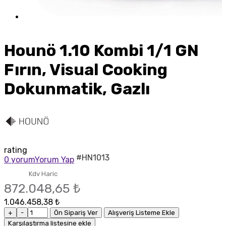
Hounö 1.10 Kombi 1/1 GN
Fırın, Visual Cooking
Dokunmatik, Gazlı
rating
#HN1013
0 yorum
Yorum Yap
Kdv Haric
872.048,65 ₺
1.046.458,38 ₺
+
-
Ön Sipariş Ver
Alışveriş Listeme Ekle
Karşılaştırma listesine ekle