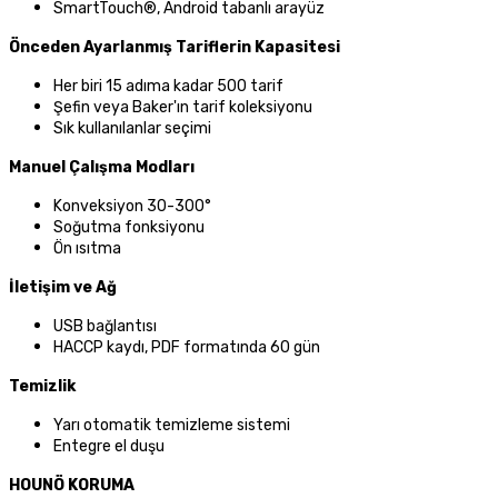
SmartTouch®, Android tabanlı arayüz
Önceden Ayarlanmış Tariflerin Kapasitesi
Her biri 15 adıma kadar 500 tarif
Şefin veya Baker'ın tarif koleksiyonu
Sık kullanılanlar seçimi
Manuel Çalışma Modları
Konveksiyon 30-300°
Soğutma fonksiyonu
Ön ısıtma
İletişim ve Ağ
USB bağlantısı
HACCP kaydı, PDF formatında 60 gün
Temizlik
Yarı otomatik temizleme sistemi
Entegre el duşu
HOUNÖ KORUMA