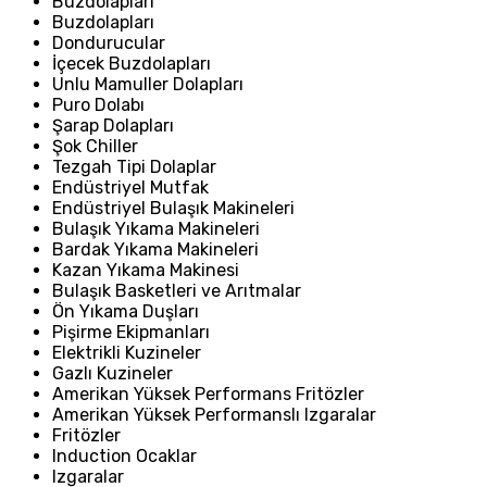
Buzdolapları
Buzdolapları
Dondurucular
İçecek Buzdolapları
Unlu Mamuller Dolapları
Puro Dolabı
Şarap Dolapları
Şok Chiller
Tezgah Tipi Dolaplar
Endüstriyel Mutfak
Endüstriyel Bulaşık Makineleri
Bulaşık Yıkama Makineleri
Bardak Yıkama Makineleri
Kazan Yıkama Makinesi
Bulaşık Basketleri ve Arıtmalar
Ön Yıkama Duşları
Pişirme Ekipmanları
Elektrikli Kuzineler
Gazlı Kuzineler
Amerikan Yüksek Performans Fritözler
Amerikan Yüksek Performanslı Izgaralar
Fritözler
Induction Ocaklar
Izgaralar