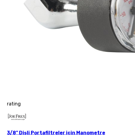
rating
3/8" Dişli Portafiltreler için Manometre