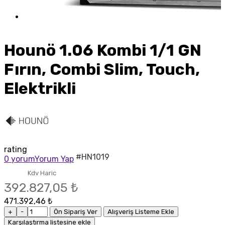
Hounö 1.06 Kombi 1/1 GN
Fırın, Combi Slim, Touch,
Elektrikli
rating
#HN1019
0 yorum
Yorum Yap
Kdv Haric
392.827,05 ₺
471.392,46 ₺
+
-
Ön Sipariş Ver
Alışveriş Listeme Ekle
Karşılaştırma listesine ekle