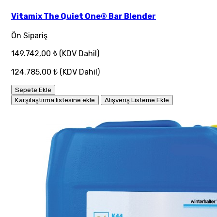
Vitamix The Quiet One® Bar Blender
Ön Sipariş
149.742,00 ₺
(KDV Dahil)
124.785,00 ₺
(KDV Dahil)
Sepete Ekle
Karşılaştırma listesine ekle
Alışveriş Listeme Ekle