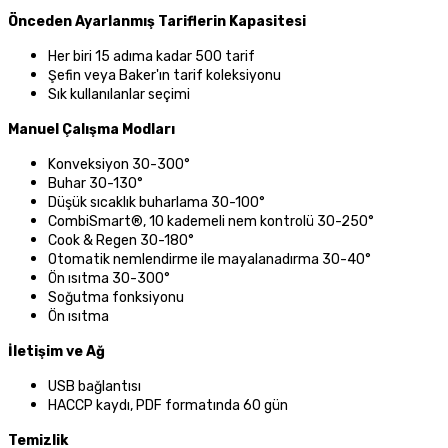
Önceden Ayarlanmış Tariflerin Kapasitesi
Her biri 15 adıma kadar 500 tarif
Şefin veya Baker'ın tarif koleksiyonu
Sık kullanılanlar seçimi
Manuel Çalışma Modları
Konveksiyon 30-300°
Buhar
30-130°
Düşük sıcaklık buharlama
30-100°
CombiSmart®, 10 kademeli nem kontrolü
30-250°
Cook
&
Regen
30-180°
Otomatik nemlendirme ile mayalanadırma
30-40°
Ön ısıtma
30-300°
Soğutma fonksiyonu
Ön ısıtma
İletişim ve Ağ
USB bağlantısı
HACCP kaydı, PDF formatında 60 gün
Temizlik