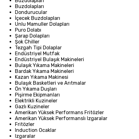
Buzdolapları
Buzdolapları
Dondurucular
İçecek Buzdolapları
Unlu Mamuller Dolapları
Puro Dolabı
Şarap Dolapları
Şok Chiller
Tezgah Tipi Dolaplar
Endüstriyel Mutfak
Endüstriyel Bulaşık Makineleri
Bulaşık Yıkama Makineleri
Bardak Yıkama Makineleri
Kazan Yıkama Makinesi
Bulaşık Basketleri ve Arıtmalar
Ön Yıkama Duşları
Pişirme Ekipmanları
Elektrikli Kuzineler
Gazlı Kuzineler
Amerikan Yüksek Performans Fritözler
Amerikan Yüksek Performanslı Izgaralar
Fritözler
Induction Ocaklar
Izgaralar