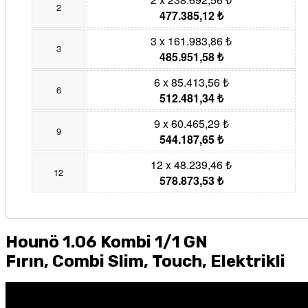
2
477.385,12 ₺
3 x 161.983,86 ₺
3
485.951,58 ₺
6 x 85.413,56 ₺
6
512.481,34 ₺
9 x 60.465,29 ₺
9
544.187,65 ₺
12 x 48.239,46 ₺
12
578.873,53 ₺
Hounö 1.06 Kombi 1/1 GN
Fırın, Combi Slim,
Touch, Elektrikli