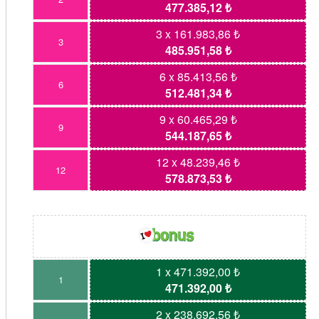
477.385,12 ₺
3 x 161.983,86 ₺
3
485.951,58 ₺
6 x 85.413,56 ₺
6
512.481,34 ₺
9 x 60.465,29 ₺
9
544.187,65 ₺
12 x 48.239,46 ₺
12
578.873,53 ₺
1 x 471.392,00 ₺
1
471.392,00 ₺
2 x 238.692,56 ₺