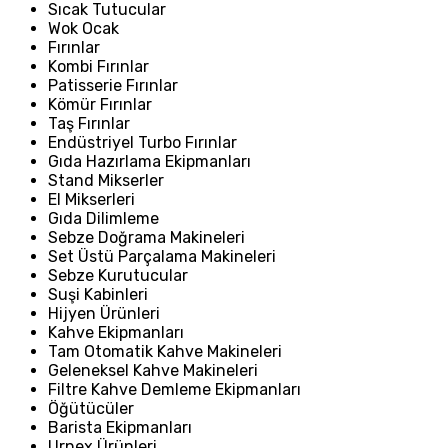
Sıcak Tutucular
Wok Ocak
Fırınlar
Kombi Fırınlar
Patisserie Fırınlar
Kömür Fırınlar
Taş Fırınlar
Endüstriyel Turbo Fırınlar
Gıda Hazırlama Ekipmanları
Stand Mikserler
El Mikserleri
Gıda Dilimleme
Sebze Doğrama Makineleri
Set Üstü Parçalama Makineleri
Sebze Kurutucular
Suşi Kabinleri
Hijyen Ürünleri
Kahve Ekipmanları
Tam Otomatik Kahve Makineleri
Geleneksel Kahve Makineleri
Filtre Kahve Demleme Ekipmanları
Öğütücüler
Barista Ekipmanları
Urnex Ürünleri