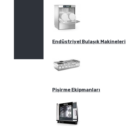
Endüstriyel Bulaşık Makineleri
Pişirme Ekipmanları