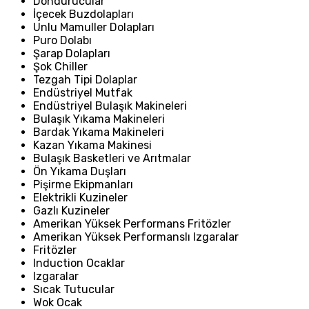
Dondurucular
İçecek Buzdolapları
Unlu Mamuller Dolapları
Puro Dolabı
Şarap Dolapları
Şok Chiller
Tezgah Tipi Dolaplar
Endüstriyel Mutfak
Endüstriyel Bulaşık Makineleri
Bulaşık Yıkama Makineleri
Bardak Yıkama Makineleri
Kazan Yıkama Makinesi
Bulaşık Basketleri ve Arıtmalar
Ön Yıkama Duşları
Pişirme Ekipmanları
Elektrikli Kuzineler
Gazlı Kuzineler
Amerikan Yüksek Performans Fritözler
Amerikan Yüksek Performanslı Izgaralar
Fritözler
Induction Ocaklar
Izgaralar
Sıcak Tutucular
Wok Ocak