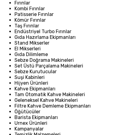
Fırınlar
Kombi Fırınlar
Patisserie Fırınlar
Kömür Fırınlar
Taş Fırınlar
Endüstriyel Turbo Fırınlar
Gıda Hazırlama Ekipmanları
Stand Mikserler
El Mikserleri
Gıda Dilimleme
Sebze Doğrama Makineleri
Set Üstü Parçalama Makineleri
Sebze Kurutucular
Suşi Kabinleri
Hijyen Ürünleri
Kahve Ekipmanları
Tam Otomatik Kahve Makineleri
Geleneksel Kahve Makineleri
Filtre Kahve Demleme Ekipmanları
Öğütücüler
Barista Ekipmanları
Urnex Ürünleri
Kampanyalar
Temizlik Malzemeleri