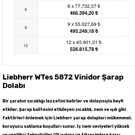
6 x 77.732,37 ₺
6
466.394,20 ₺
9 x 55.027,69 ₺
9
495.249,18 ₺
12 x 43.901,31 ₺
12
526.815,78 ₺
Liebherr WTes 5872 Vinidor Şarap
Dolabı
Bir şarabın sıcaklığı lezzetini belirler ve dolayısıyla keyfi
etkiler. Şarap kalitesini etkileyen sıcaklık, nem ve ışık gibi
faktörleri önlemek için Liebherr şarap dolapları mükemmel,
koruyucu saklama koşulları sunar. İç nem seviyeleri yüksek
ve yenilikçi teknolojiler UV ışığına ve titreşimlere karşı