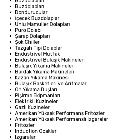
Buzdolapları
Buzdolapları
Dondurucular
İçecek Buzdolapları
Unlu Mamuller Dolapları
Puro Dolabı
Şarap Dolapları
Şok Chiller
Tezgah Tipi Dolaplar
Endüstriyel Mutfak
Endüstriyel Bulaşık Makineleri
Bulaşık Yıkama Makineleri
Bardak Yıkama Makineleri
Kazan Yıkama Makinesi
Bulaşık Basketleri ve Arıtmalar
Ön Yıkama Duşları
Pişirme Ekipmanları
Elektrikli Kuzineler
Gazlı Kuzineler
Amerikan Yüksek Performans Fritözler
Amerikan Yüksek Performanslı Izgaralar
Fritözler
Induction Ocaklar
Izgaralar