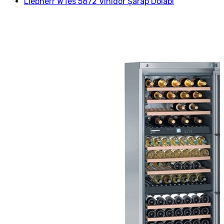
Liebherr WTes 5872 Vinidor Şarap Dolabı