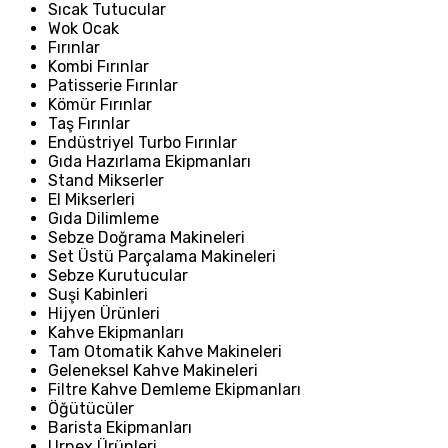
Sıcak Tutucular
Wok Ocak
Fırınlar
Kombi Fırınlar
Patisserie Fırınlar
Kömür Fırınlar
Taş Fırınlar
Endüstriyel Turbo Fırınlar
Gıda Hazırlama Ekipmanları
Stand Mikserler
El Mikserleri
Gıda Dilimleme
Sebze Doğrama Makineleri
Set Üstü Parçalama Makineleri
Sebze Kurutucular
Suşi Kabinleri
Hijyen Ürünleri
Kahve Ekipmanları
Tam Otomatik Kahve Makineleri
Geleneksel Kahve Makineleri
Filtre Kahve Demleme Ekipmanları
Öğütücüler
Barista Ekipmanları
Urnex Ürünleri