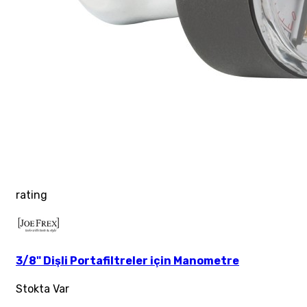
rating
3/8" Dişli Portafiltreler için Manometre
Stokta Var