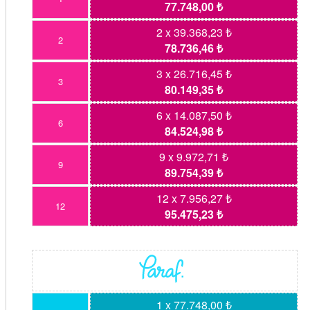
77.748,00 ₺
2 x 39.368,23 ₺
2
78.736,46 ₺
3 x 26.716,45 ₺
3
80.149,35 ₺
6 x 14.087,50 ₺
6
84.524,98 ₺
9 x 9.972,71 ₺
9
89.754,39 ₺
12 x 7.956,27 ₺
12
95.475,23 ₺
1 x 77.748,00 ₺