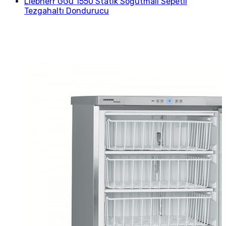
Liebherr GGu 1550 Statik Soğutmalı Sepetli
Tezgahaltı Dondurucu