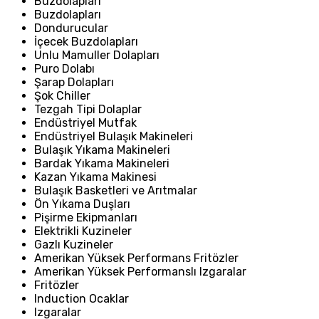
Buzdolapları
Buzdolapları
Dondurucular
İçecek Buzdolapları
Unlu Mamuller Dolapları
Puro Dolabı
Şarap Dolapları
Şok Chiller
Tezgah Tipi Dolaplar
Endüstriyel Mutfak
Endüstriyel Bulaşık Makineleri
Bulaşık Yıkama Makineleri
Bardak Yıkama Makineleri
Kazan Yıkama Makinesi
Bulaşık Basketleri ve Arıtmalar
Ön Yıkama Duşları
Pişirme Ekipmanları
Elektrikli Kuzineler
Gazlı Kuzineler
Amerikan Yüksek Performans Fritözler
Amerikan Yüksek Performanslı Izgaralar
Fritözler
Induction Ocaklar
Izgaralar