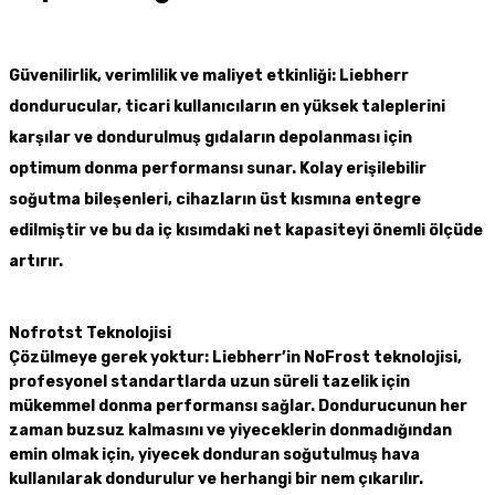
Güvenilirlik, verimlilik ve maliyet etkinliği: Liebherr
dondurucular, ticari kullanıcıların en yüksek taleplerini
karşılar ve dondurulmuş gıdaların depolanması için
optimum donma performansı sunar. Kolay erişilebilir
soğutma bileşenleri, cihazların üst kısmına entegre
edilmiştir ve bu da iç kısımdaki net kapasiteyi önemli ölçüde
artırır.
Nofrotst Teknolojisi
Çözülmeye gerek yoktur: Liebherr’in NoFrost teknolojisi,
profesyonel standartlarda uzun süreli tazelik için
mükemmel donma performansı sağlar. Dondurucunun her
zaman buzsuz kalmasını ve yiyeceklerin donmadığından
emin olmak için, yiyecek donduran soğutulmuş hava
kullanılarak dondurulur ve herhangi bir nem çıkarılır.