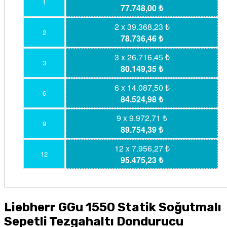
1
77.748,00 ₺
2 x 39.368,23 ₺
2
78.736,46 ₺
3 x 26.716,45 ₺
3
80.149,35 ₺
6 x 14.087,50 ₺
6
84.524,98 ₺
9 x 9.972,71 ₺
9
89.754,39 ₺
12 x 7.956,27 ₺
12
95.475,23 ₺
Liebherr GGu 1550 Statik Soğutmalı
Sepetli Tezgahaltı Dondurucu