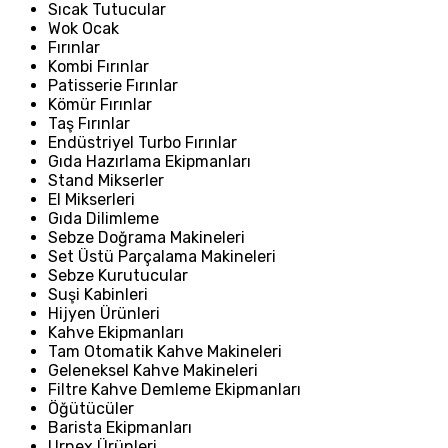
Sıcak Tutucular
Wok Ocak
Fırınlar
Kombi Fırınlar
Patisserie Fırınlar
Kömür Fırınlar
Taş Fırınlar
Endüstriyel Turbo Fırınlar
Gıda Hazırlama Ekipmanları
Stand Mikserler
El Mikserleri
Gıda Dilimleme
Sebze Doğrama Makineleri
Set Üstü Parçalama Makineleri
Sebze Kurutucular
Suşi Kabinleri
Hijyen Ürünleri
Kahve Ekipmanları
Tam Otomatik Kahve Makineleri
Geleneksel Kahve Makineleri
Filtre Kahve Demleme Ekipmanları
Öğütücüler
Barista Ekipmanları
Urnex Ürünleri