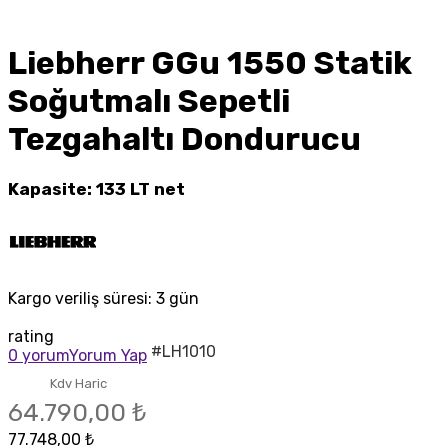
Liebherr GGu 1550 Statik
Soğutmalı Sepetli
Tezgahaltı Dondurucu
Kapasite: 133 LT net
Kargo veriliş süresi:
3 gün
rating
#LH1010
0 yorum
Yorum Yap
Kdv Haric
64.790,00 ₺
77.748,00 ₺