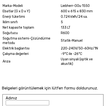
Marka-Modeli
Liebherr-GGu 1550
Ebatlar (G x D x Y)
600 x 615 x 830 mm
Enerji tüketimi
0.724 kWh/24 sa.
İklim sınıfı
5
Net kapasite toplam
133 LT
Soğutucu
R600
Soğutma sistemi-Çözündürme
Statik-Manuel
metodu
Elektrik bağlantısı
220-240V/50-60Hz/1N
Çalışma değerleri
-9°C ile -26°C
Uyarı sinyali (optik ve
Arıza
akustik)
Belgeleri görüntülemek için lütfen formu doldurunuz.
Adınız