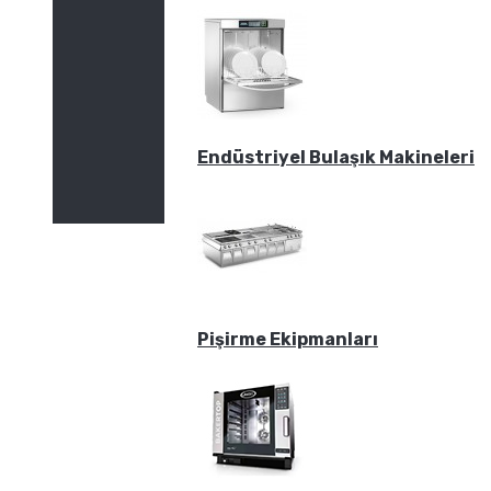
Endüstriyel Bulaşık Makineleri
Pişirme Ekipmanları