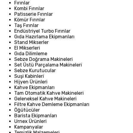
Fırınlar
Kombi Fırınlar
Patisserie Fırınlar
Kömür Fırınlar
Taş Fırınlar
Endüstriyel Turbo Fırınlar
Gıda Hazırlama Ekipmanları
Stand Mikserler
El Mikserleri
Gıda Dilimleme
Sebze Doğrama Makineleri
Set Üstü Parçalama Makineleri
Sebze Kurutucular
Suşi Kabinleri
Hijyen Ürünleri
Kahve Ekipmanları
Tam Otomatik Kahve Makineleri
Geleneksel Kahve Makineleri
Filtre Kahve Demleme Ekipmanları
Öğütücüler
Barista Ekipmanları
Urnex Ürünleri
Kampanyalar
Temizlik Malzemeleri