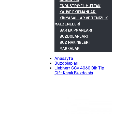
ENDÜSTRIYEL MUTFAK
KAHVE EKIPMANLARI
KIMYASALLAR VE TEMIZLIK
MALZEMELERI
BAR EKIPMANLARI
BUZDOLAPLARI
BUZ MAKINELERI
MARKALAR
Anasayfa
Buzdolapları
Liebherr GCv 4060 Dik Tip
Çift Kapılı Buzdolabı