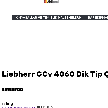
KIMYASALLAR VE TEMIZLIK MALZEMELERI
BAR EKIPMA
Liebherr GCv 4060 Dik Tip Ç
rating
#LH1003