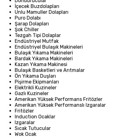
Dondurucular
İçecek Buzdolapları
Unlu Mamuller Dolapları
Puro Dolabı
Şarap Dolapları
Şok Chiller
Tezgah Tipi Dolaplar
Endüstriyel Mutfak
Endüstriyel Bulaşık Makineleri
Bulaşık Yıkama Makineleri
Bardak Yıkama Makineleri
Kazan Yıkama Makinesi
Bulaşık Basketleri ve Arıtmalar
Ön Yıkama Duşları
Pişirme Ekipmanları
Elektrikli Kuzineler
Gazlı Kuzineler
Amerikan Yüksek Performans Fritözler
Amerikan Yüksek Performanslı Izgaralar
Fritözler
Induction Ocaklar
Izgaralar
Sıcak Tutucular
Wok Ocak