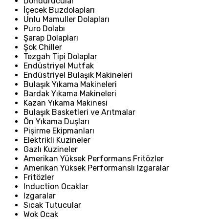
Dondurucular
İçecek Buzdolapları
Unlu Mamuller Dolapları
Puro Dolabı
Şarap Dolapları
Şok Chiller
Tezgah Tipi Dolaplar
Endüstriyel Mutfak
Endüstriyel Bulaşık Makineleri
Bulaşık Yıkama Makineleri
Bardak Yıkama Makineleri
Kazan Yıkama Makinesi
Bulaşık Basketleri ve Arıtmalar
Ön Yıkama Duşları
Pişirme Ekipmanları
Elektrikli Kuzineler
Gazlı Kuzineler
Amerikan Yüksek Performans Fritözler
Amerikan Yüksek Performanslı Izgaralar
Fritözler
Induction Ocaklar
Izgaralar
Sıcak Tutucular
Wok Ocak