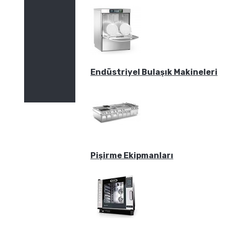
Endüstriyel Bulaşık Makineleri
Pişirme Ekipmanları