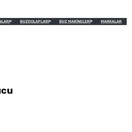
NLARI
BUZDOLAPLARI
BUZ MAKINELERI
MARKALAR
ucu