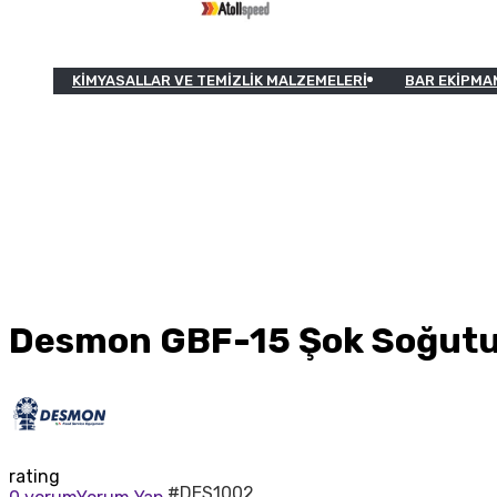
KIMYASALLAR VE TEMIZLIK MALZEMELERI
BAR EKIPMA
Desmon GBF-15 Şok Soğut
rating
#DES1002