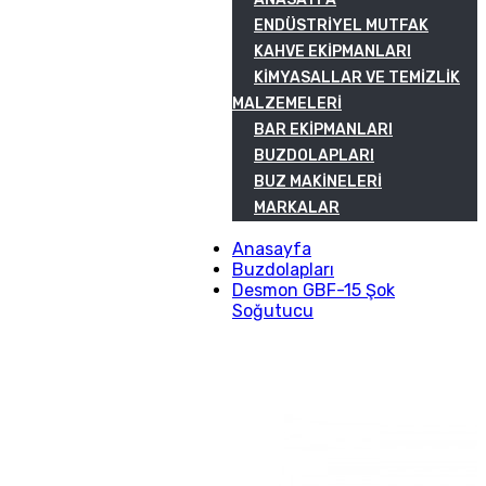
ENDÜSTRIYEL MUTFAK
KAHVE EKIPMANLARI
KIMYASALLAR VE TEMIZLIK
MALZEMELERI
BAR EKIPMANLARI
BUZDOLAPLARI
BUZ MAKINELERI
MARKALAR
Anasayfa
Buzdolapları
Desmon GBF-15 Şok
Soğutucu