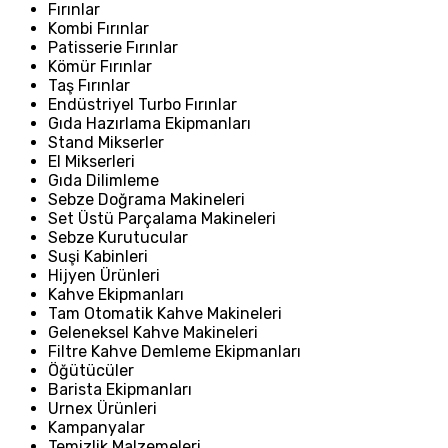
Fırınlar
Kombi Fırınlar
Patisserie Fırınlar
Kömür Fırınlar
Taş Fırınlar
Endüstriyel Turbo Fırınlar
Gıda Hazırlama Ekipmanları
Stand Mikserler
El Mikserleri
Gıda Dilimleme
Sebze Doğrama Makineleri
Set Üstü Parçalama Makineleri
Sebze Kurutucular
Suşi Kabinleri
Hijyen Ürünleri
Kahve Ekipmanları
Tam Otomatik Kahve Makineleri
Geleneksel Kahve Makineleri
Filtre Kahve Demleme Ekipmanları
Öğütücüler
Barista Ekipmanları
Urnex Ürünleri
Kampanyalar
Temizlik Malzemeleri