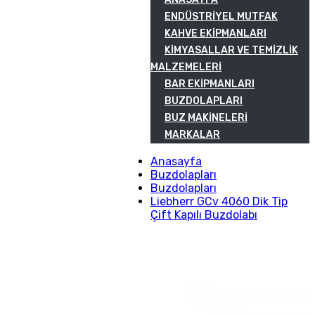
ENDÜSTRIYEL MUTFAK
KAHVE EKIPMANLARI
KIMYASALLAR VE TEMIZLIK
MALZEMELERI
BAR EKIPMANLARI
BUZDOLAPLARI
BUZ MAKINELERI
MARKALAR
Anasayfa
Buzdolapları
Buzdolapları
Liebherr GCv 4060 Dik Tip
Çift Kapılı Buzdolabı