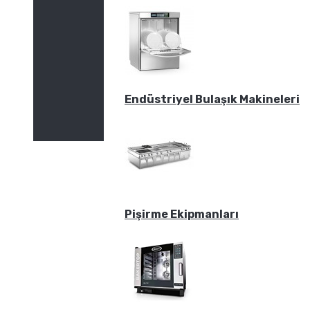
Endüstriyel Bulaşık Makineleri
Pişirme Ekipmanları