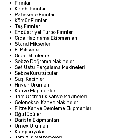
Fırınlar
Kombi Fırınlar
Patisserie Fırınlar
Kömür Fırınlar
Taş Fırınlar
Endüstriyel Turbo Fırınlar
Gıda Hazırlama Ekipmanları
Stand Mikserler
El Mikserleri
Gıda Dilimleme
Sebze Doğrama Makineleri
Set Üstü Parçalama Makineleri
Sebze Kurutucular
Suşi Kabinleri
Hijyen Ürünleri
Kahve Ekipmanları
Tam Otomatik Kahve Makineleri
Geleneksel Kahve Makineleri
Filtre Kahve Demleme Ekipmanları
Öğütücüler
Barista Ekipmanları
Urnex Ürünleri
Kampanyalar
Temizlik Malzemeleri