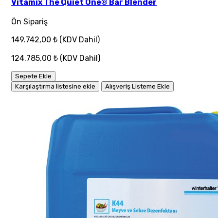
Vitamix The Quiet One® Bar Blender
Ön Sipariş
149.742,00 ₺
(KDV Dahil)
124.785,00 ₺
(KDV Dahil)
Sepete Ekle
Karşılaştırma listesine ekle
Alışveriş Listeme Ekle