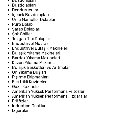
Buzdolapları
Buzdolapları
Dondurucular
İçecek Buzdolapları
Unlu Mamuller Dolapları
Puro Dolabı
Şarap Dolapları
Şok Chiller
Tezgah Tipi Dolaplar
Endüstriyel Mutfak
Endüstriyel Bulaşık Makineleri
Bulaşık Yıkama Makineleri
Bardak Yıkama Makineleri
Kazan Yıkama Makinesi
Bulaşık Basketleri ve Arıtmalar
Ön Yıkama Duşları
Pişirme Ekipmanları
Elektrikli Kuzineler
Gazlı Kuzineler
Amerikan Yüksek Performans Fritözler
Amerikan Yüksek Performanslı Izgaralar
Fritözler
Induction Ocaklar
Izgaralar