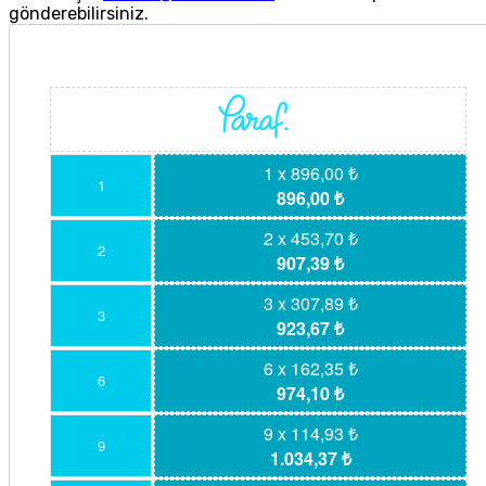
gönderebilirsiniz.
1 x 896,00 ₺
1
896,00 ₺
2 x 453,70 ₺
2
907,39 ₺
3 x 307,89 ₺
3
923,67 ₺
6 x 162,35 ₺
6
974,10 ₺
9 x 114,93 ₺
9
1.034,37 ₺