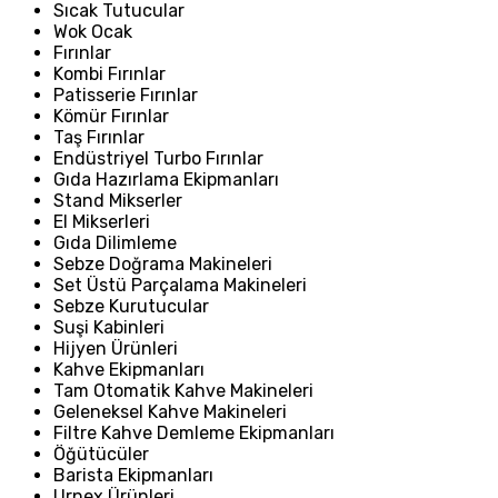
Sıcak Tutucular
Wok Ocak
Fırınlar
Kombi Fırınlar
Patisserie Fırınlar
Kömür Fırınlar
Taş Fırınlar
Endüstriyel Turbo Fırınlar
Gıda Hazırlama Ekipmanları
Stand Mikserler
El Mikserleri
Gıda Dilimleme
Sebze Doğrama Makineleri
Set Üstü Parçalama Makineleri
Sebze Kurutucular
Suşi Kabinleri
Hijyen Ürünleri
Kahve Ekipmanları
Tam Otomatik Kahve Makineleri
Geleneksel Kahve Makineleri
Filtre Kahve Demleme Ekipmanları
Öğütücüler
Barista Ekipmanları
Urnex Ürünleri