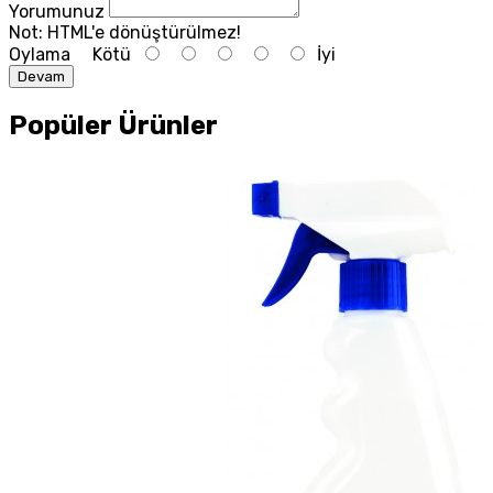
Yorumunuz
Not:
HTML'e dönüştürülmez!
Oylama
Kötü
İyi
Devam
Popüler Ürünler