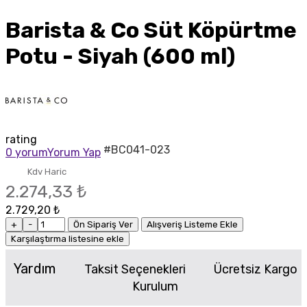
Barista & Co Süt Köpürtme
Potu - Siyah (600 ml)
rating
#BC041-023
0 yorum
Yorum Yap
Kdv Haric
2.274,33 ₺
2.729,20 ₺
+
-
Ön Sipariş Ver
Alışveriş Listeme Ekle
Karşılaştırma listesine ekle
Yardım
Taksit Seçenekleri
Ücretsiz Kargo
Kurulum