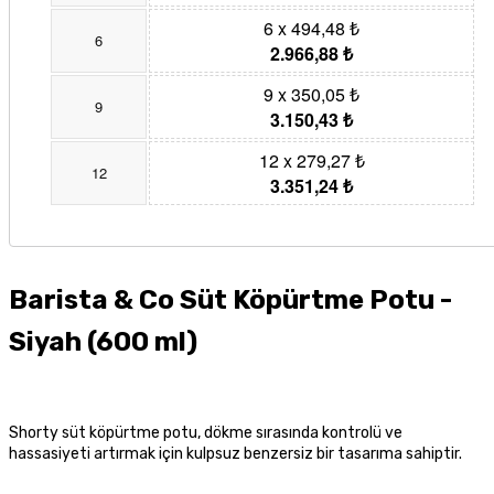
6 x 494,48 ₺
6
2.966,88 ₺
9 x 350,05 ₺
9
3.150,43 ₺
12 x 279,27 ₺
12
3.351,24 ₺
Barista & Co Süt Köpürtme Potu -
Siyah (600 ml)
Shorty süt köpürtme potu, dökme sırasında kontrolü ve
hassasiyeti artırmak için kulpsuz benzersiz bir tasarıma sahiptir.