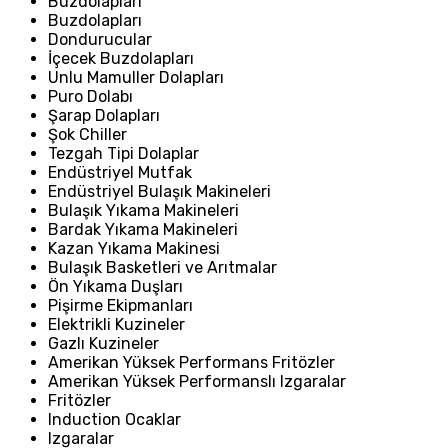
Buzdolapları
Buzdolapları
Dondurucular
İçecek Buzdolapları
Unlu Mamuller Dolapları
Puro Dolabı
Şarap Dolapları
Şok Chiller
Tezgah Tipi Dolaplar
Endüstriyel Mutfak
Endüstriyel Bulaşık Makineleri
Bulaşık Yıkama Makineleri
Bardak Yıkama Makineleri
Kazan Yıkama Makinesi
Bulaşık Basketleri ve Arıtmalar
Ön Yıkama Duşları
Pişirme Ekipmanları
Elektrikli Kuzineler
Gazlı Kuzineler
Amerikan Yüksek Performans Fritözler
Amerikan Yüksek Performanslı Izgaralar
Fritözler
Induction Ocaklar
Izgaralar