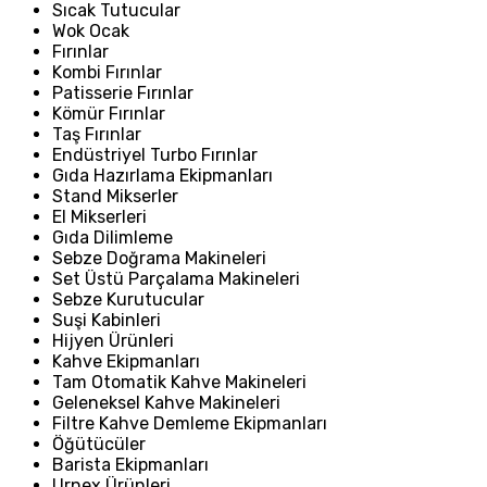
Sıcak Tutucular
Wok Ocak
Fırınlar
Kombi Fırınlar
Patisserie Fırınlar
Kömür Fırınlar
Taş Fırınlar
Endüstriyel Turbo Fırınlar
Gıda Hazırlama Ekipmanları
Stand Mikserler
El Mikserleri
Gıda Dilimleme
Sebze Doğrama Makineleri
Set Üstü Parçalama Makineleri
Sebze Kurutucular
Suşi Kabinleri
Hijyen Ürünleri
Kahve Ekipmanları
Tam Otomatik Kahve Makineleri
Geleneksel Kahve Makineleri
Filtre Kahve Demleme Ekipmanları
Öğütücüler
Barista Ekipmanları
Urnex Ürünleri