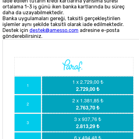
İade edilen tutarın kredi kartlarına yansıma süresi
ortalama 1-3 iş günü iken banka kartlarında bu süreç
daha da uzayabilmektedir.
Banka uygulamaları gereği, taksitli gerçekleştirilen
işlemler aynı şekilde taksitli olarak iade edilmektedir.
Destek için
destek@amesso.com
adresine e-posta
gönderebilirsiniz.
1 x 2.729,00 ₺
1
2.729,00 ₺
2 x 1.381,85 ₺
2
2.763,70 ₺
3 x 937,76 ₺
3
2.813,29 ₺
6 x 494,48 ₺