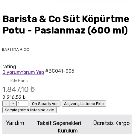
Barista & Co Süt Köpürtme
Potu - Paslanmaz (600 ml)
rating
#BC041-005
0 yorum
Yorum Yap
Kdv Haric
1.847,10 ₺
2.216,52 ₺
+
-
Ön Sipariş Ver
Alışveriş Listeme Ekle
Karşılaştırma listesine ekle
Yardım
Taksit Seçenekleri
Ücretsiz Kargo
Kurulum