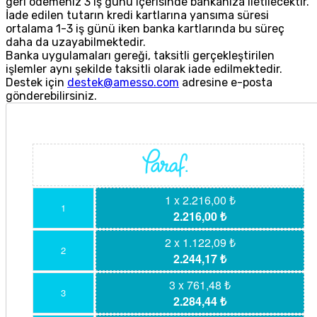
geri ödemeniz 3 iş günü içerisinde bankanıza iletilecektir.
İade edilen tutarın kredi kartlarına yansıma süresi
ortalama 1-3 iş günü iken banka kartlarında bu süreç
daha da uzayabilmektedir.
Banka uygulamaları gereği, taksitli gerçekleştirilen
işlemler aynı şekilde taksitli olarak iade edilmektedir.
Destek için
destek@amesso.com
adresine e-posta
gönderebilirsiniz.
1 x 2.216,00 ₺
1
2.216,00 ₺
2 x 1.122,09 ₺
2
2.244,17 ₺
3 x 761,48 ₺
3
2.284,44 ₺