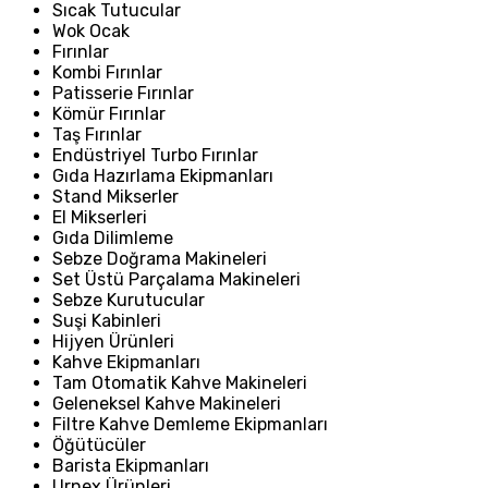
Sıcak Tutucular
Wok Ocak
Fırınlar
Kombi Fırınlar
Patisserie Fırınlar
Kömür Fırınlar
Taş Fırınlar
Endüstriyel Turbo Fırınlar
Gıda Hazırlama Ekipmanları
Stand Mikserler
El Mikserleri
Gıda Dilimleme
Sebze Doğrama Makineleri
Set Üstü Parçalama Makineleri
Sebze Kurutucular
Suşi Kabinleri
Hijyen Ürünleri
Kahve Ekipmanları
Tam Otomatik Kahve Makineleri
Geleneksel Kahve Makineleri
Filtre Kahve Demleme Ekipmanları
Öğütücüler
Barista Ekipmanları
Urnex Ürünleri