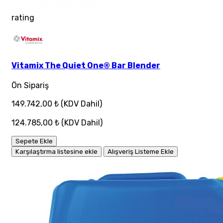
rating
Vitamix The Quiet One® Bar Blender
Ön Sipariş
149.742,00 ₺
(KDV Dahil)
124.785,00 ₺
(KDV Dahil)
Sepete Ekle
Karşılaştırma listesine ekle
Alışveriş Listeme Ekle