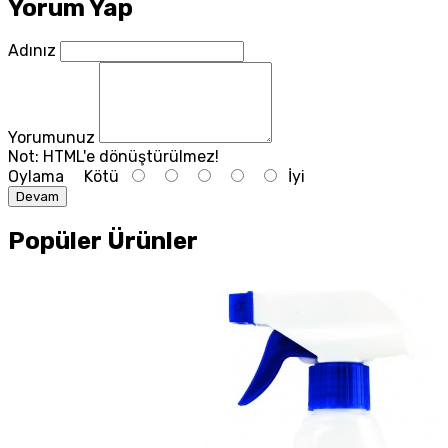
Yorum Yap
Adınız
Yorumunuz
Not:
HTML'e dönüştürülmez!
Oylama
Kötü
İyi
Devam
Popüler Ürünler