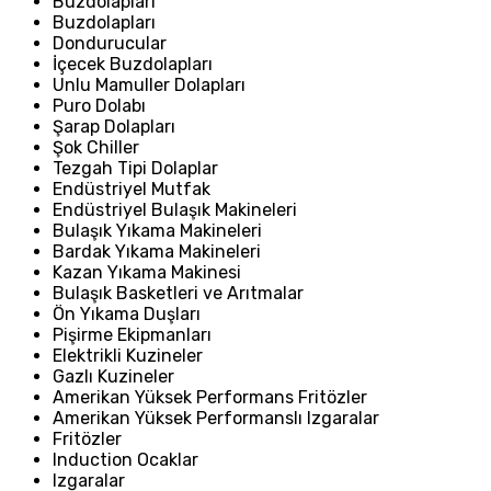
Buzdolapları
Buzdolapları
Dondurucular
İçecek Buzdolapları
Unlu Mamuller Dolapları
Puro Dolabı
Şarap Dolapları
Şok Chiller
Tezgah Tipi Dolaplar
Endüstriyel Mutfak
Endüstriyel Bulaşık Makineleri
Bulaşık Yıkama Makineleri
Bardak Yıkama Makineleri
Kazan Yıkama Makinesi
Bulaşık Basketleri ve Arıtmalar
Ön Yıkama Duşları
Pişirme Ekipmanları
Elektrikli Kuzineler
Gazlı Kuzineler
Amerikan Yüksek Performans Fritözler
Amerikan Yüksek Performanslı Izgaralar
Fritözler
Induction Ocaklar
Izgaralar