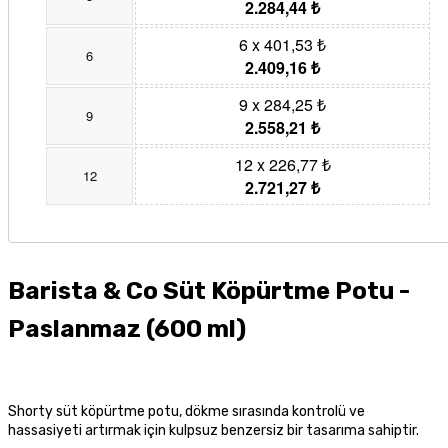
2.284,44 ₺
6 x 401,53 ₺
6
2.409,16 ₺
9 x 284,25 ₺
9
2.558,21 ₺
12 x 226,77 ₺
12
2.721,27 ₺
Barista & Co Süt Köpürtme Potu -
Paslanmaz (600 ml)
Shorty süt köpürtme potu, dökme sırasında kontrolü ve
hassasiyeti artırmak için kulpsuz benzersiz bir tasarıma sahiptir.