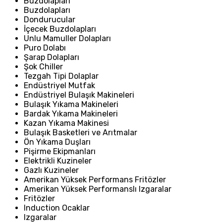
Buzdolapları
Buzdolapları
Dondurucular
İçecek Buzdolapları
Unlu Mamuller Dolapları
Puro Dolabı
Şarap Dolapları
Şok Chiller
Tezgah Tipi Dolaplar
Endüstriyel Mutfak
Endüstriyel Bulaşık Makineleri
Bulaşık Yıkama Makineleri
Bardak Yıkama Makineleri
Kazan Yıkama Makinesi
Bulaşık Basketleri ve Arıtmalar
Ön Yıkama Duşları
Pişirme Ekipmanları
Elektrikli Kuzineler
Gazlı Kuzineler
Amerikan Yüksek Performans Fritözler
Amerikan Yüksek Performanslı Izgaralar
Fritözler
Induction Ocaklar
Izgaralar