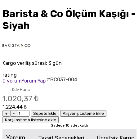
Barista & Co Ölçüm Kaşığı -
Siyah
Kargo veriliş süresi:
3 gün
rating
#BC037-004
0 yorum
Yorum Yap
Kdv Haric
1.020,37 ₺
1.224,44 ₺
+
-
Sepete Ekle
Alışveriş Listeme Ekle
Karşılaştırma listesine ekle
Sadece 10 adet kaldı
Yardım
Taksit Seçenekleri
Ücretsiz Kargo