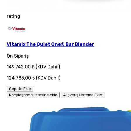
rating
Vitamix The Quiet One® Bar Blender
Ön Sipariş
149.742,00 ₺
(KDV Dahil)
124.785,00 ₺
(KDV Dahil)
Sepete Ekle
Karşılaştırma listesine ekle
Alışveriş Listeme Ekle