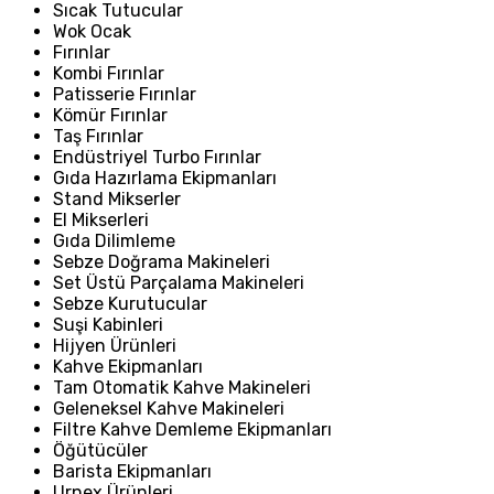
Sıcak Tutucular
Wok Ocak
Fırınlar
Kombi Fırınlar
Patisserie Fırınlar
Kömür Fırınlar
Taş Fırınlar
Endüstriyel Turbo Fırınlar
Gıda Hazırlama Ekipmanları
Stand Mikserler
El Mikserleri
Gıda Dilimleme
Sebze Doğrama Makineleri
Set Üstü Parçalama Makineleri
Sebze Kurutucular
Suşi Kabinleri
Hijyen Ürünleri
Kahve Ekipmanları
Tam Otomatik Kahve Makineleri
Geleneksel Kahve Makineleri
Filtre Kahve Demleme Ekipmanları
Öğütücüler
Barista Ekipmanları
Urnex Ürünleri