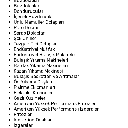
Buzdolapları
Buzdolapları
Dondurucular
İçecek Buzdolapları
Unlu Mamuller Dolapları
Puro Dolabı
Şarap Dolapları
Şok Chiller
Tezgah Tipi Dolaplar
Endüstriyel Mutfak
Endüstriyel Bulaşık Makineleri
Bulaşık Yıkama Makineleri
Bardak Yıkama Makineleri
Kazan Yıkama Makinesi
Bulaşık Basketleri ve Arıtmalar
Ön Yıkama Duşları
Pişirme Ekipmanları
Elektrikli Kuzineler
Gazlı Kuzineler
Amerikan Yüksek Performans Fritözler
Amerikan Yüksek Performanslı Izgaralar
Fritözler
Induction Ocaklar
Izgaralar