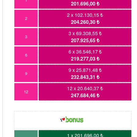
201.696,00 ₺
2 x 102.130,15 ₺
2
204.260,30 ₺
3 x 69.308,55 ₺
3
207.925,65 ₺
6 x 36.546,17 ₺
6
219.277,03 ₺
9 x 25.871,48 ₺
9
232.843,31 ₺
12 x 20.640,37 ₺
12
247.684,46 ₺
1 x 201.696,00 ₺