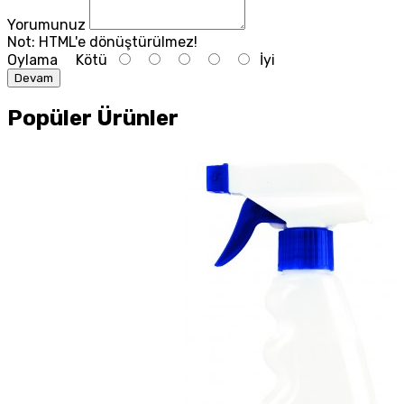
Yorumunuz
Not:
HTML'e dönüştürülmez!
Oylama
Kötü
İyi
Devam
Popüler Ürünler