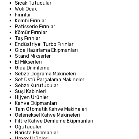
Sıcak Tutucular
Wok Ocak
Fırınlar
Kombi Fırınlar
Patisserie Fırınlar
Kömür Fırınlar
Taş Fırınlar
Endüstriyel Turbo Fırınlar
Gıda Hazırlama Ekipmanları
Stand Mikserler
El Mikserleri
Gıda Dilimleme
Sebze Doğrama Makineleri
Set Üstü Parçalama Makineleri
Sebze Kurutucular
Suşi Kabinleri
Hijyen Ürünleri
Kahve Ekipmanları
Tam Otomatik Kahve Makineleri
Geleneksel Kahve Makineleri
Filtre Kahve Demleme Ekipmanları
Öğütücüler
Barista Ekipmanları
Urnex Ürünleri