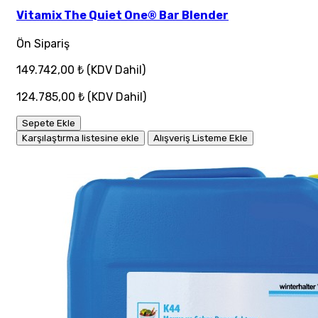
Vitamix The Quiet One® Bar Blender
Ön Sipariş
149.742,00 ₺
(KDV Dahil)
124.785,00 ₺
(KDV Dahil)
Sepete Ekle
Karşılaştırma listesine ekle
Alışveriş Listeme Ekle