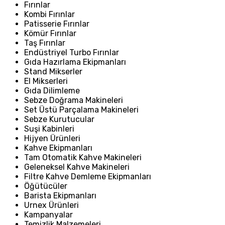
Fırınlar
Kombi Fırınlar
Patisserie Fırınlar
Kömür Fırınlar
Taş Fırınlar
Endüstriyel Turbo Fırınlar
Gıda Hazırlama Ekipmanları
Stand Mikserler
El Mikserleri
Gıda Dilimleme
Sebze Doğrama Makineleri
Set Üstü Parçalama Makineleri
Sebze Kurutucular
Suşi Kabinleri
Hijyen Ürünleri
Kahve Ekipmanları
Tam Otomatik Kahve Makineleri
Geleneksel Kahve Makineleri
Filtre Kahve Demleme Ekipmanları
Öğütücüler
Barista Ekipmanları
Urnex Ürünleri
Kampanyalar
Temizlik Malzemeleri