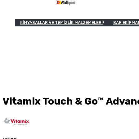
KIMYASALLAR VE TEMIZLIK MALZEMELERI
BAR EKIPMA
Vitamix Touch & Go™ Advan