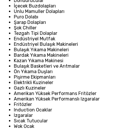
Dondurucular
İçecek Buzdolapları
Unlu Mamuller Dolapları
Puro Dolabı
Şarap Dolapları
Şok Chiller
Tezgah Tipi Dolaplar
Endüstriyel Mutfak
Endüstriyel Bulaşık Makineleri
Bulaşık Yıkama Makineleri
Bardak Yıkama Makineleri
Kazan Yıkama Makinesi
Bulaşık Basketleri ve Arıtmalar
Ön Yıkama Duşları
Pişirme Ekipmanları
Elektrikli Kuzineler
Gazlı Kuzineler
Amerikan Yüksek Performans Fritözler
Amerikan Yüksek Performanslı Izgaralar
Fritözler
Induction Ocaklar
Izgaralar
Sıcak Tutucular
Wok Ocak