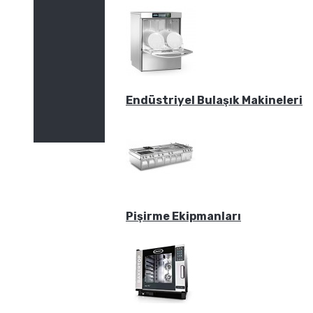
Endüstriyel Bulaşık Makineleri
Pişirme Ekipmanları