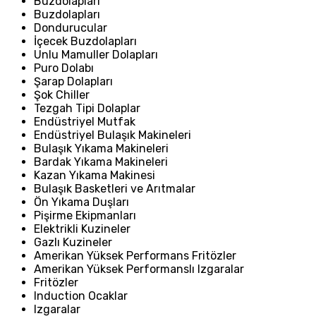
Buzdolapları
Buzdolapları
Dondurucular
İçecek Buzdolapları
Unlu Mamuller Dolapları
Puro Dolabı
Şarap Dolapları
Şok Chiller
Tezgah Tipi Dolaplar
Endüstriyel Mutfak
Endüstriyel Bulaşık Makineleri
Bulaşık Yıkama Makineleri
Bardak Yıkama Makineleri
Kazan Yıkama Makinesi
Bulaşık Basketleri ve Arıtmalar
Ön Yıkama Duşları
Pişirme Ekipmanları
Elektrikli Kuzineler
Gazlı Kuzineler
Amerikan Yüksek Performans Fritözler
Amerikan Yüksek Performanslı Izgaralar
Fritözler
Induction Ocaklar
Izgaralar