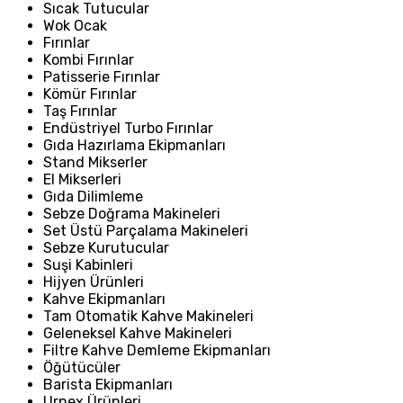
Sıcak Tutucular
Wok Ocak
Fırınlar
Kombi Fırınlar
Patisserie Fırınlar
Kömür Fırınlar
Taş Fırınlar
Endüstriyel Turbo Fırınlar
Gıda Hazırlama Ekipmanları
Stand Mikserler
El Mikserleri
Gıda Dilimleme
Sebze Doğrama Makineleri
Set Üstü Parçalama Makineleri
Sebze Kurutucular
Suşi Kabinleri
Hijyen Ürünleri
Kahve Ekipmanları
Tam Otomatik Kahve Makineleri
Geleneksel Kahve Makineleri
Filtre Kahve Demleme Ekipmanları
Öğütücüler
Barista Ekipmanları
Urnex Ürünleri