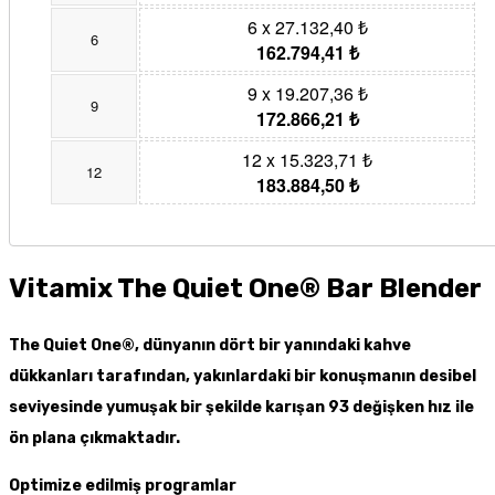
6 x 27.132,40 ₺
6
162.794,41 ₺
9 x 19.207,36 ₺
9
172.866,21 ₺
12 x 15.323,71 ₺
12
183.884,50 ₺
Vitamix The Quiet One® Bar Blender
The Quiet One®, dünyanın dört bir yanındaki kahve
dükkanları tarafından, yakınlardaki bir konuşmanın desibel
seviyesinde yumuşak bir şekilde karışan 93 değişken hız ile
ön plana çıkmaktadır.
Optimize edilmiş programlar