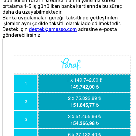
İade edilen tutarın kredi kartlarına yansıma süresi
ortalama 1-3 iş günü iken banka kartlarında bu süreç
daha da uzayabilmektedir.
Banka uygulamaları gereği, taksitli gerçekleştirilen
işlemler aynı şekilde taksitli olarak iade edilmektedir.
Destek için
destek@amesso.com
adresine e-posta
gönderebilirsiniz.
1 x 149.742,00 ₺
1
149.742,00 ₺
2 x 75.822,89 ₺
2
151.645,77 ₺
3 x 51.455,66 ₺
3
154.366,98 ₺
6 x 27.132,40 ₺