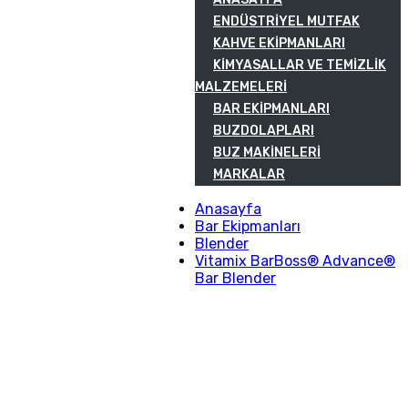
ENDÜSTRIYEL MUTFAK
KAHVE EKIPMANLARI
KIMYASALLAR VE TEMIZLIK
MALZEMELERI
BAR EKIPMANLARI
BUZDOLAPLARI
BUZ MAKINELERI
MARKALAR
Anasayfa
Bar Ekipmanları
Blender
Vitamix BarBoss® Advance®
Bar Blender