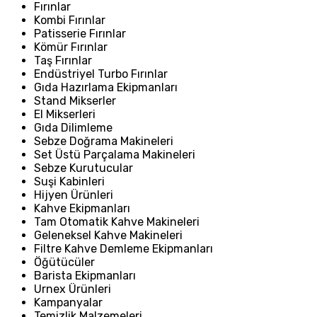
Fırınlar
Kombi Fırınlar
Patisserie Fırınlar
Kömür Fırınlar
Taş Fırınlar
Endüstriyel Turbo Fırınlar
Gıda Hazırlama Ekipmanları
Stand Mikserler
El Mikserleri
Gıda Dilimleme
Sebze Doğrama Makineleri
Set Üstü Parçalama Makineleri
Sebze Kurutucular
Suşi Kabinleri
Hijyen Ürünleri
Kahve Ekipmanları
Tam Otomatik Kahve Makineleri
Geleneksel Kahve Makineleri
Filtre Kahve Demleme Ekipmanları
Öğütücüler
Barista Ekipmanları
Urnex Ürünleri
Kampanyalar
Temizlik Malzemeleri