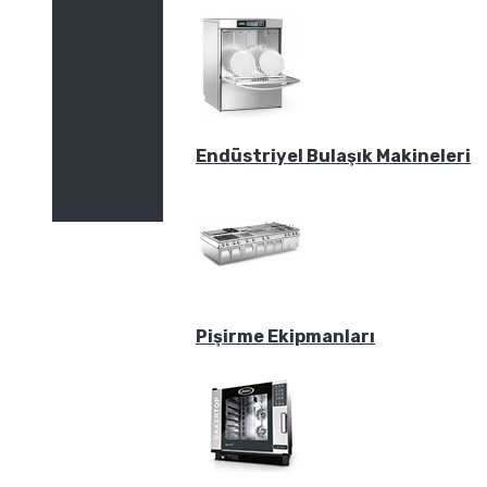
Endüstriyel Bulaşık Makineleri
Pişirme Ekipmanları