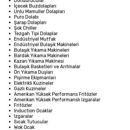
Dondurucular
İçecek Buzdolapları
Unlu Mamuller Dolapları
Puro Dolabı
Şarap Dolapları
Şok Chiller
Tezgah Tipi Dolaplar
Endüstriyel Mutfak
Endüstriyel Bulaşık Makineleri
Bulaşık Yıkama Makineleri
Bardak Yıkama Makineleri
Kazan Yıkama Makinesi
Bulaşık Basketleri ve Arıtmalar
Ön Yıkama Duşları
Pişirme Ekipmanları
Elektrikli Kuzineler
Gazlı Kuzineler
Amerikan Yüksek Performans Fritözler
Amerikan Yüksek Performanslı Izgaralar
Fritözler
Induction Ocaklar
Izgaralar
Sıcak Tutucular
Wok Ocak