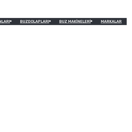
NLARI
BUZDOLAPLARI
BUZ MAKINELERI
MARKALAR