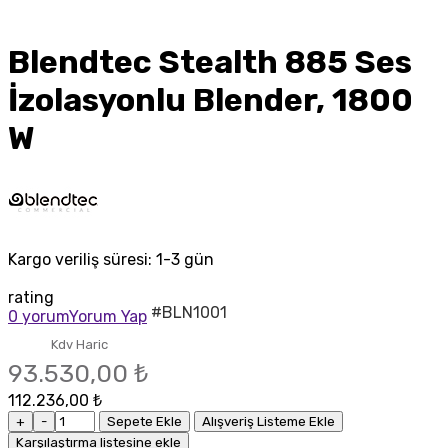
Blendtec Stealth 885 Ses
İzolasyonlu Blender, 1800
W
Kargo veriliş süresi:
1-3 gün
rating
#BLN1001
0 yorum
Yorum Yap
Kdv Haric
93.530,00 ₺
112.236,00 ₺
+
-
Sepete Ekle
Alışveriş Listeme Ekle
Karşılaştırma listesine ekle