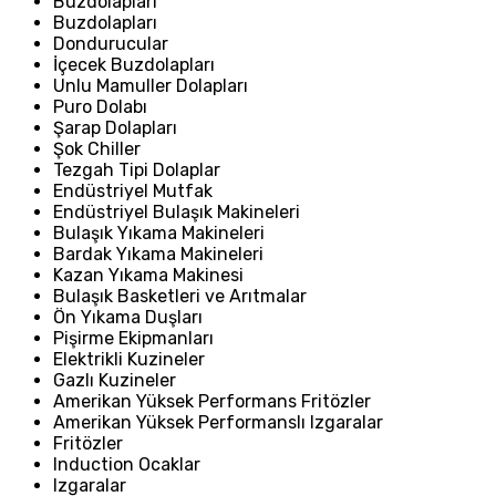
Buzdolapları
Buzdolapları
Dondurucular
İçecek Buzdolapları
Unlu Mamuller Dolapları
Puro Dolabı
Şarap Dolapları
Şok Chiller
Tezgah Tipi Dolaplar
Endüstriyel Mutfak
Endüstriyel Bulaşık Makineleri
Bulaşık Yıkama Makineleri
Bardak Yıkama Makineleri
Kazan Yıkama Makinesi
Bulaşık Basketleri ve Arıtmalar
Ön Yıkama Duşları
Pişirme Ekipmanları
Elektrikli Kuzineler
Gazlı Kuzineler
Amerikan Yüksek Performans Fritözler
Amerikan Yüksek Performanslı Izgaralar
Fritözler
Induction Ocaklar
Izgaralar