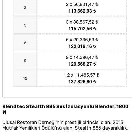
2 x 56.831,47 ₺
2
113.662,93 ₺
3 x 38.567,52 ₺
3
115.702,56 ₺
6 x 20.336,53 ₺
6
122.019,16 ₺
9 x 14.396,47 ₺
9
129.568,27 ₺
12 x 11.485,57 ₺
12
137.826,80 ₺
Blendtec Stealth 885 Ses İzolasyonlu Blender, 1800
W
Ulusal Restoran Derneği'nin prestijli birincisi olan, 2013
Mutfak Yenilikleri Ödülü’nü alan, Stealth 885 dayanıklılık,