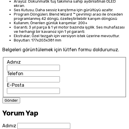
Arayüz: Dokunmatik tuş takımına sahip aydınlatmalı OLED
ekran.
Ses Kutusu; Daha sessiz karıştırma için gürültüyü azaltır.
Program Döngüleri; Blend Wizard ™ çevrimiçi aracı ile önceden
programlanmış 42 döngü, özelleştirilebilir karışım döngüsü
Kullanım; Önerilen günlük karışımlar: 200+
Garanti; 3 yıl parça & 1 yıl motor bazında işçilik. Ses muhafazası
ve herhangi bir kavanoz için 1 yıl garanti.
Ekstralar; Özel tezgah için versiyon istek üzerine mevcuttur.
Boyutları: 177x203x381 mm
Belgeleri görüntülemek için lütfen formu doldurunuz.
Adınız
Telefon
E-Posta
Yorum Yap
Adınız