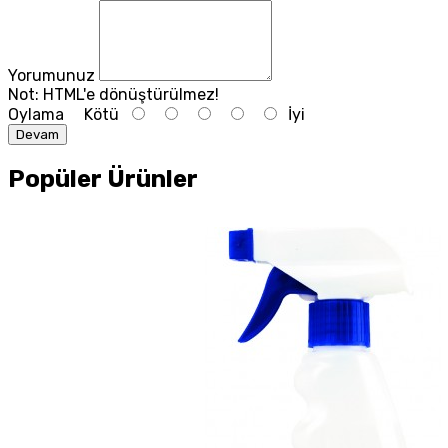
Yorumunuz
Not:
HTML'e dönüştürülmez!
Oylama
Kötü
İyi
Devam
Popüler Ürünler