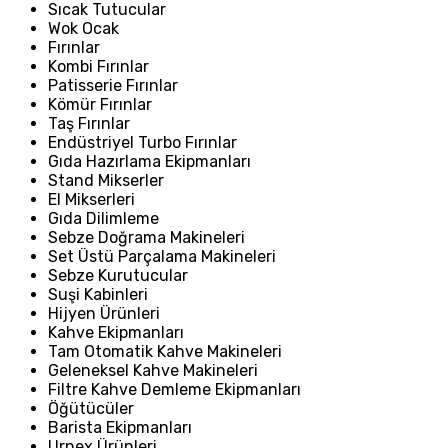
Sıcak Tutucular
Wok Ocak
Fırınlar
Kombi Fırınlar
Patisserie Fırınlar
Kömür Fırınlar
Taş Fırınlar
Endüstriyel Turbo Fırınlar
Gıda Hazırlama Ekipmanları
Stand Mikserler
El Mikserleri
Gıda Dilimleme
Sebze Doğrama Makineleri
Set Üstü Parçalama Makineleri
Sebze Kurutucular
Suşi Kabinleri
Hijyen Ürünleri
Kahve Ekipmanları
Tam Otomatik Kahve Makineleri
Geleneksel Kahve Makineleri
Filtre Kahve Demleme Ekipmanları
Öğütücüler
Barista Ekipmanları
Urnex Ürünleri