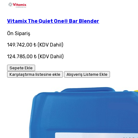
Vitamix The Quiet One® Bar Blender
Ön Sipariş
149.742,00 ₺
(KDV Dahil)
124.785,00 ₺
(KDV Dahil)
Sepete Ekle
Karşılaştırma listesine ekle
Alışveriş Listeme Ekle