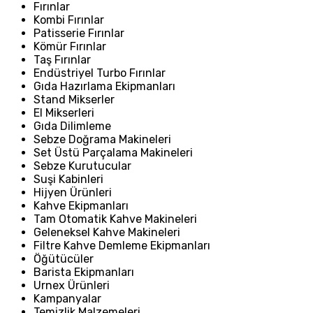
Fırınlar
Kombi Fırınlar
Patisserie Fırınlar
Kömür Fırınlar
Taş Fırınlar
Endüstriyel Turbo Fırınlar
Gıda Hazırlama Ekipmanları
Stand Mikserler
El Mikserleri
Gıda Dilimleme
Sebze Doğrama Makineleri
Set Üstü Parçalama Makineleri
Sebze Kurutucular
Suşi Kabinleri
Hijyen Ürünleri
Kahve Ekipmanları
Tam Otomatik Kahve Makineleri
Geleneksel Kahve Makineleri
Filtre Kahve Demleme Ekipmanları
Öğütücüler
Barista Ekipmanları
Urnex Ürünleri
Kampanyalar
Temizlik Malzemeleri