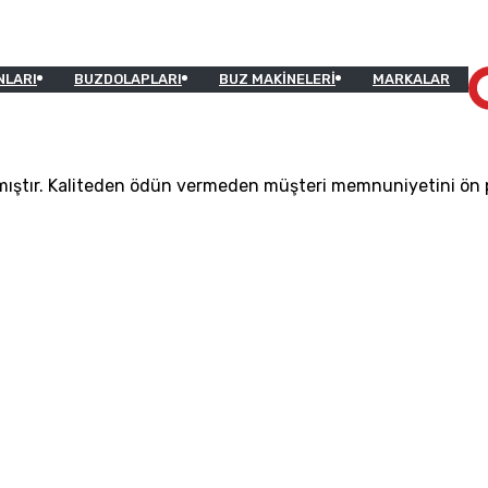
NLARI
BUZDOLAPLARI
BUZ MAKINELERI
MARKALAR
ıştır. Kaliteden ödün vermeden müşteri memnuniyetini ön pla