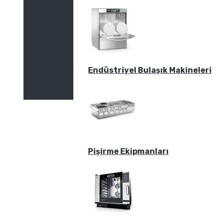
Endüstriyel Bulaşık Makineleri
Pişirme Ekipmanları