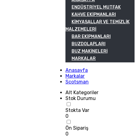
ENDÜSTRIYEL MUTFAK
KAHVE EKIPMANLARI
KIMYASALLAR VE TEMIZLIK
MALZEMELERI
BAR EKIPMANLARI
BUZDOLAPLARI
BUZ MAKINELERI
MARKALAR
Anasayfa
Markalar
Scotsman
Alt Kategoriler
Stok Durumu
Stokta Var
0
Ön Sipariş
0