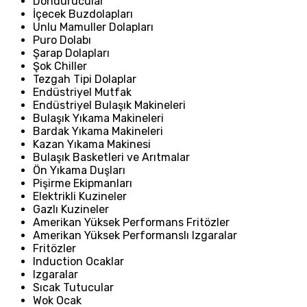
Dondurucular
İçecek Buzdolapları
Unlu Mamuller Dolapları
Puro Dolabı
Şarap Dolapları
Şok Chiller
Tezgah Tipi Dolaplar
Endüstriyel Mutfak
Endüstriyel Bulaşık Makineleri
Bulaşık Yıkama Makineleri
Bardak Yıkama Makineleri
Kazan Yıkama Makinesi
Bulaşık Basketleri ve Arıtmalar
Ön Yıkama Duşları
Pişirme Ekipmanları
Elektrikli Kuzineler
Gazlı Kuzineler
Amerikan Yüksek Performans Fritözler
Amerikan Yüksek Performanslı Izgaralar
Fritözler
Induction Ocaklar
Izgaralar
Sıcak Tutucular
Wok Ocak