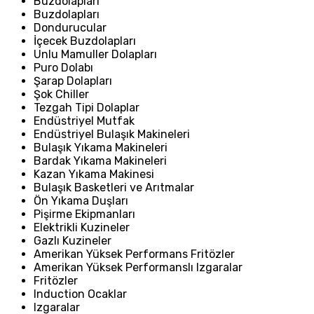
Buzdolapları
Buzdolapları
Dondurucular
İçecek Buzdolapları
Unlu Mamuller Dolapları
Puro Dolabı
Şarap Dolapları
Şok Chiller
Tezgah Tipi Dolaplar
Endüstriyel Mutfak
Endüstriyel Bulaşık Makineleri
Bulaşık Yıkama Makineleri
Bardak Yıkama Makineleri
Kazan Yıkama Makinesi
Bulaşık Basketleri ve Arıtmalar
Ön Yıkama Duşları
Pişirme Ekipmanları
Elektrikli Kuzineler
Gazlı Kuzineler
Amerikan Yüksek Performans Fritözler
Amerikan Yüksek Performanslı Izgaralar
Fritözler
Induction Ocaklar
Izgaralar