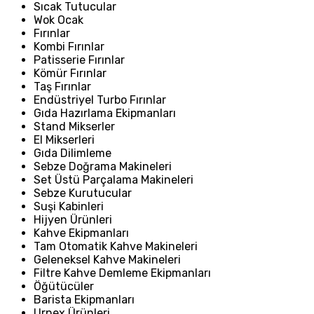
Sıcak Tutucular
Wok Ocak
Fırınlar
Kombi Fırınlar
Patisserie Fırınlar
Kömür Fırınlar
Taş Fırınlar
Endüstriyel Turbo Fırınlar
Gıda Hazırlama Ekipmanları
Stand Mikserler
El Mikserleri
Gıda Dilimleme
Sebze Doğrama Makineleri
Set Üstü Parçalama Makineleri
Sebze Kurutucular
Suşi Kabinleri
Hijyen Ürünleri
Kahve Ekipmanları
Tam Otomatik Kahve Makineleri
Geleneksel Kahve Makineleri
Filtre Kahve Demleme Ekipmanları
Öğütücüler
Barista Ekipmanları
Urnex Ürünleri