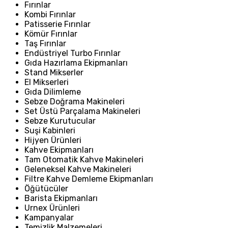
Fırınlar
Kombi Fırınlar
Patisserie Fırınlar
Kömür Fırınlar
Taş Fırınlar
Endüstriyel Turbo Fırınlar
Gıda Hazırlama Ekipmanları
Stand Mikserler
El Mikserleri
Gıda Dilimleme
Sebze Doğrama Makineleri
Set Üstü Parçalama Makineleri
Sebze Kurutucular
Suşi Kabinleri
Hijyen Ürünleri
Kahve Ekipmanları
Tam Otomatik Kahve Makineleri
Geleneksel Kahve Makineleri
Filtre Kahve Demleme Ekipmanları
Öğütücüler
Barista Ekipmanları
Urnex Ürünleri
Kampanyalar
Temizlik Malzemeleri