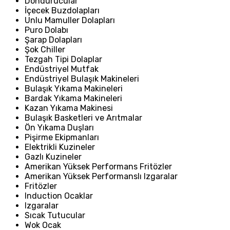
Dondurucular
İçecek Buzdolapları
Unlu Mamuller Dolapları
Puro Dolabı
Şarap Dolapları
Şok Chiller
Tezgah Tipi Dolaplar
Endüstriyel Mutfak
Endüstriyel Bulaşık Makineleri
Bulaşık Yıkama Makineleri
Bardak Yıkama Makineleri
Kazan Yıkama Makinesi
Bulaşık Basketleri ve Arıtmalar
Ön Yıkama Duşları
Pişirme Ekipmanları
Elektrikli Kuzineler
Gazlı Kuzineler
Amerikan Yüksek Performans Fritözler
Amerikan Yüksek Performanslı Izgaralar
Fritözler
Induction Ocaklar
Izgaralar
Sıcak Tutucular
Wok Ocak