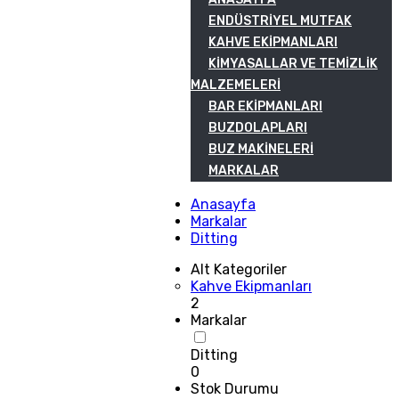
ENDÜSTRIYEL MUTFAK
KAHVE EKIPMANLARI
KIMYASALLAR VE TEMIZLIK
MALZEMELERI
BAR EKIPMANLARI
BUZDOLAPLARI
BUZ MAKINELERI
MARKALAR
Anasayfa
Markalar
Ditting
Alt Kategoriler
Kahve Ekipmanları
2
Markalar
Ditting
0
Stok Durumu