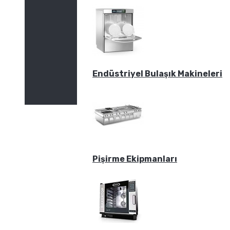
Endüstriyel Bulaşık Makineleri
Pişirme Ekipmanları