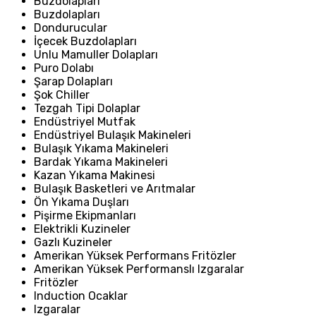
Buzdolapları
Buzdolapları
Dondurucular
İçecek Buzdolapları
Unlu Mamuller Dolapları
Puro Dolabı
Şarap Dolapları
Şok Chiller
Tezgah Tipi Dolaplar
Endüstriyel Mutfak
Endüstriyel Bulaşık Makineleri
Bulaşık Yıkama Makineleri
Bardak Yıkama Makineleri
Kazan Yıkama Makinesi
Bulaşık Basketleri ve Arıtmalar
Ön Yıkama Duşları
Pişirme Ekipmanları
Elektrikli Kuzineler
Gazlı Kuzineler
Amerikan Yüksek Performans Fritözler
Amerikan Yüksek Performanslı Izgaralar
Fritözler
Induction Ocaklar
Izgaralar