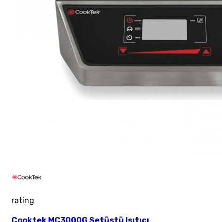
rating
Cooktek MC3000G Setüstü Isıtıcı