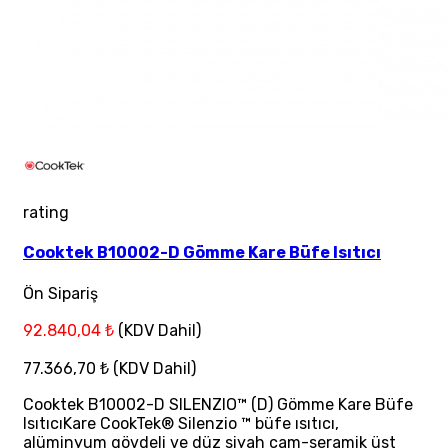
rating
Cooktek B10002-D Gömme Kare Büfe Isıtıcı
Ön Sipariş
92.840,04 ₺
(KDV Dahil)
77.366,70 ₺
(KDV Dahil)
Cooktek B10002-D SILENZIO™ (D) Gömme Kare Büfe
IsıtıcıKare CookTek® Silenzio ™ büfe ısıtıcı,
alüminyum gövdeli ve düz siyah cam-seramik üst