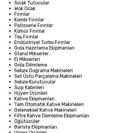
Sıcak Tutucular
Wok Ocak
Fırınlar
Kombi Fırınlar
Patisserie Fırınlar
Kömür Fırınlar
Taş Fırınlar
Endüstriyel Turbo Fırınlar
Gıda Hazırlama Ekipmanları
Stand Mikserler
El Mikserleri
Gıda Dilimleme
Sebze Doğrama Makineleri
Set Üstü Parçalama Makineleri
Sebze Kurutucular
Suşi Kabinleri
Hijyen Ürünleri
Kahve Ekipmanları
Tam Otomatik Kahve Makineleri
Geleneksel Kahve Makineleri
Filtre Kahve Demleme Ekipmanları
Öğütücüler
Barista Ekipmanları
Urnex Ürünleri